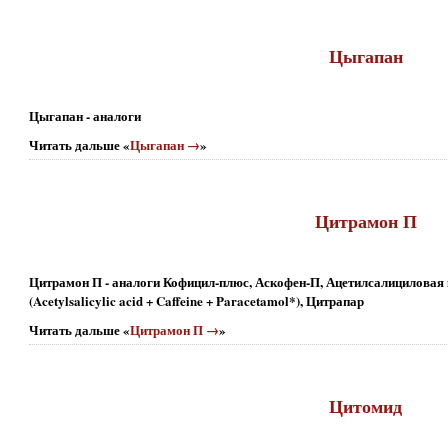
Цыгапан
Цыгапан - аналоги
Читать дальше «
Цыгапан →
»
Цитрамон П
Цитрамон П - аналоги Кофицил-плюс, Аскофен-П, Ацетилсалициловая
(Acetylsalicylic acid + Caffeine + Paracetamol*), Цитрапар
Читать дальше «
Цитрамон П →
»
Цитомид