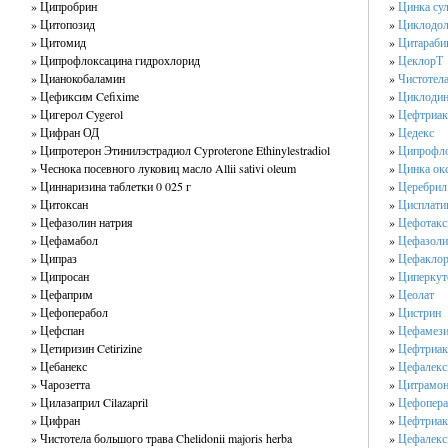
» Ципробрин
»
Цинка су
» Цитопозид
»
Циклодол
» Цитомид
»
Цитараби
» Ципрофлоксацина гидрохлорид
»
ЦеклорТ
» Цианокобаламин
»
Чистотела
» Цефиксим Cefixime
»
Циклоди
» Цигерол Cygerol
»
Цефтриакс
» Цифран ОД
»
Цедекс
» Ципротерон Этинилэстрадиол Cyproterone Ethinylestradiol
»
Ципрофл
» Чеснока посевного луковиц масло Allii sativi oleum
»
Цинка окс
» Циннаризина таблетки 0 025 г
»
Церебрил
» Цитоксан
»
Цисплатин
» Цефазолин натрия
»
Цефотак
» Цефамабол
»
Цефазол
» Ципраз
»
Цефаклор
» Ципросан
»
Циперкут
» Цефаприм
»
Цеолат
» Цефоперабол
»
Цистрин
» Цефспан
»
Цефамез
» Цетиризин Cetirizine
»
Цефтриа
» Цебанекс
»
Цефалек
» Чарозетта
»
Цитрамон
» Цилазаприл Cilazapril
»
Цефопера
» Цифран
»
Цефтриак
» Чистотела большого трава Chelidonii majoris herba
»
Цефалекси