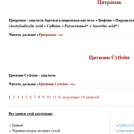
Цитрапак
Цитрапак - аналоги Ацетилсалициловая кислота + Кофеин + Парацета
(Acetylsalicylic acid + Caffeine + Paracetamol* + Ascorbic acid*)
Читать дальше «
Цитрапак →
»
Цитизин Cytisine
Цитизин Cytisine - аналоги
Читать дальше «
Цитизин Cytisine →
»
1
2
3
4
5
6
7
8
9
10
11
|
Следующие 10 записей
Все записи этой категории:
» Цинкит
»
Цибутол 
» Черники плодов экстракт сухой
»
Цитокарт