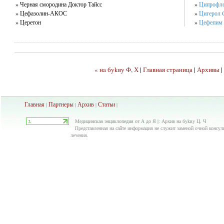
» Черная смородина Доктор Тайсс
»
Ципрофло
» Цефазолин-АКОС
»
Цигерол C
» Церетон
»
Цефепим 
« нa бykвy Ф, Х
|
Главная страница
|
Архивы
|
Главная
Партнеры
Архив
Ста
тьи
|
|
|
|
Медицинская энциклопедия от А до Я |: Архив нa бykвy Ц, Ч
Представленная на сайте информация не служит заменой очной консуль
лечения.