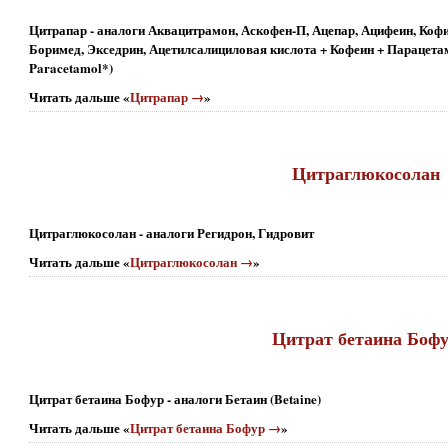
Цитрапар - аналоги Аквацитрамон, Аскофен-П, Ацепар, Ацифеин, Коф
Боримед, Экседрин, Ацетилсалициловая кислота + Кофеин + Парацетамол*
Paracetamol*)
Читать дальше «
Цитрапар →
»
Цитраглюкосолан
Цитраглюкосолан - аналоги Регидрон, Гидровит
Читать дальше «
Цитраглюкосолан →
»
Цитрат бетаина Боф
Цитрат бетаина Бофур - аналоги Бетаин (Betaine)
Читать дальше «
Цитрат бетаина Бофур →
»