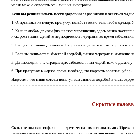
месяц можно сбросить от 7 лишних килограмм.
Если вы решили начать вести здоровый образ жизни и заняться ходь
1. Отправляясь на пешую прогулку, позаботьтесь о том, чтобы одежда 
2. Как и в любом другом физическом упражнении, здесь важна постепен
и скорость шага. Делайте периодические перерывы во время заболевани
3. Следите за вашим дыханием. Старайтесь дышать только через нос и 
4. Если вы занимаетесь быстрой ходьбой, можно чередовать дыхание чер
5. Для молодых и не страдающих заболеваниями людей, важно делать упо
6. При прогулках в жаркое время, необходимо надевать головной убор.
Надеемся, что наши советы помогут вам заняться ходьбой и стать здоро
Скрытые половы
Скрытые половые инфекции по-другому называют сложными аббревиа
передаваемые половым путем», а вторую – «инфекции преимущественн