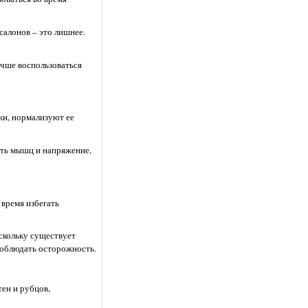
салонов – это лишнее.
учше воспользоваться
жи, нормализуют ее
сть мышц и напряжение,
 время избегать
скольку существует
соблюдать осторожность.
ен и рубцов,