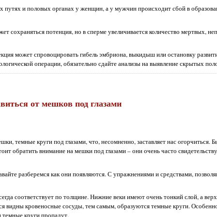
 путях и половых органах у женщин, а у мужчин происходит сбой в образова
т сохраняться потенция, но в сперме увеличивается количество мертвых, не
кция может спровоцировать гибель эмбриона, выкидыш или остановку развит
кологической операции, обязательно сдайте анализы на выявление скрытых по
авиться от мешков под глазами
ешки, темные круги под глазами, что, несомненно, заставляет нас огорчиться. 
тоит обратить внимание на мешки под глазами – они очень часто свидетельств
 давайте разберемся как они появляются. С упражнениями и средствами, позвол
всегда соответствует по толщине. Нижние веки имеют очень тонкий слой, а верх
ятся видны кровеносные сосуды, тем самым, образуются темные круги. Особенн
и темные круги пропадут.