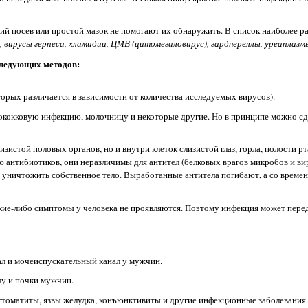
й посев или простой мазок не помогают их обнаружить. В список наиболее 
 вирусы герпеса, хламидии, ЦМВ (цитомегаловирус), гарднереллы, уреаплазм
ледующих методов:
орых различается в зависимости от количества исследуемых вирусов).
кокковую инфекцию, молочницу и некоторые другие. Но в принципе можно сд
истой половых органов, но и внутри клеток слизистой глаз, горла, полости рт
 антибиотиков, они неразличимы для антител (белковых врагов микробов и ви
ут уничтожить собственное тело. Выработанные антитела погибают, а со времен
какие-либо симптомы у человека не проявляются. Поэтому инфекция может пере
л и мочеиспускательный канал у мужчин.
зу и почки мужчин.
стоматиты, язвы желудка, конъюнктивиты и другие инфекционные заболевания.