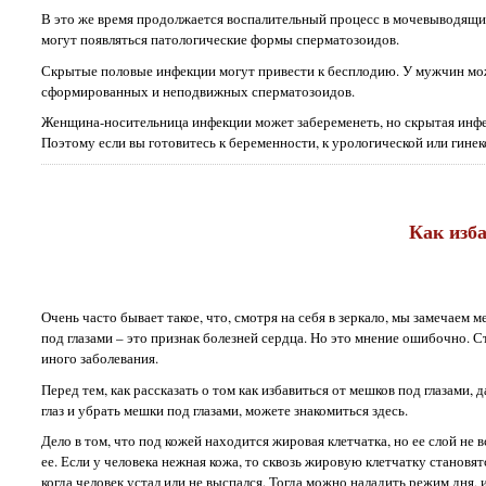
В это же время продолжается воспалительный процесс в мочевыводящих
могут появляться патологические формы сперматозоидов.
Скрытые половые инфекции могут привести к бесплодию. У мужчин може
сформированных и неподвижных сперматозоидов.
Женщина-носительница инфекции может забеременеть, но скрытая инфе
Поэтому если вы готовитесь к беременности, к урологической или гине
Как изб
Очень часто бывает такое, что, смотря на себя в зеркало, мы замечаем м
под глазами – это признак болезней сердца. Но это мнение ошибочно. С
иного заболевания.
Перед тем, как рассказать о том как избавиться от мешков под глазами,
глаз и убрать мешки под глазами, можете знакомиться здесь.
Дело в том, что под кожей находится жировая клетчатка, но ее слой не 
ее. Если у человека нежная кожа, то сквозь жировую клетчатку станов
когда человек устал или не выспался. Тогда можно наладить режим дня, 