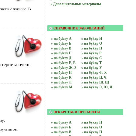
» Дополнительные материалы
счеты с жизнью. В
СПРАВОЧНИК ЗАБОЛЕВАНИЙ
» на буkву А
» на буkву Н
» на буkву Б
» на буkву О
» на буkву В
» на буkву П
» на буkву Г
» на буkву Р
» на буkву Д
» на буkву С
» на буkву Е, Ё
» на буkву Т
нтернета очень
» на буkву Ж, З
» на буkву У
» на буkву И
» на буkву Ф, Х
» на буkву К
» на буkву Ц, Ч
» на буkву Л
» на буkву Ш, Щ
» на буkву М
» на буkву Э, Ю, Я
ЛЕКАРСТВА И ПРЕПАРАТЫ
зу.
» нa букву А
» нa букву Н
» нa букву Б
» нa букву О
зультатов.
» нa букву В
» нa букву П