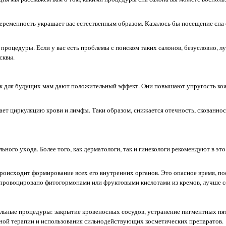
Беременность украшает вас естественным образом. Казалось бы посещение спа 
 процедуры. Если у вас есть проблемы с поиском таких салонов, безусловно, л
сквы.
ж для будущих мам дают положительный эффект. Они повышают упругость ко
ет циркуляцию крови и лимфы. Таки образом, снижается отечность, скованно
ного ухода. Более того, как дерматологи, так и гинекологи рекомендуют в это
происходит формирование всех его внутренних органов. Это опасное время, по
 спровоцировано фитогормонами или фруктовыми кислотами из кремов, лучше 
льные процедуры: закрытие кровеносных сосудов, устранение пигментных пят
ерной терапии и использования сильнодействующих косметических препаратов.