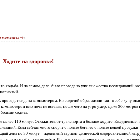
е моменты →
»
Ходите на здоровье!
 это ходьба. И на самом, деле, было проведено уже множество исследований, ко
пассивный.
 проводят сидя за компьютером. Но сидячий образ жизни таит в себе кучу опа
компьютером всю ночь не вставая, после чего на утро умер. Даже 800 метров 
е больше ходить.
не менее 110 минут. Откажитесь от транспорта и больше ходите. Ежедневные 
ваний. Если сейчас много спорят о пользе бега, то о пользе пешей прогулки -
ждый день по 30 минут – идеальный вариант физической оздоровительной нагру
чше, чем ходьба - вам не найти. Исследования и опыты специалистов показываю