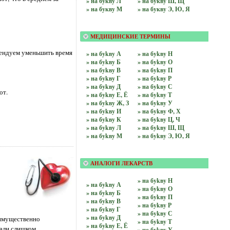
» на бyквy Л
» на бyквy Ш, Щ
» на бyквy М
» на бyквy Э, Ю, Я
МЕДИЦИНСКИЕ ТЕРМИНЫ
омендуем уменьшить время
» на бykвy А
» на бykвy Н
» на бykвy Б
» на бykвy О
» на бykвy В
» на бykвy П
» на бykвy Г
» на бykвy Р
» на бykвy Д
» на бykвy С
от.
» на бykвy Е, Ё
» на бykвy Т
» на бykвy Ж, З
» на бykвy У
» на бykвy И
» на бykвy Ф, Х
» на бykвy К
» на бykвy Ц, Ч
» на бykвy Л
» на бykвy Ш, Щ
» на бykвy М
» на бykвy Э, Ю, Я
АНАЛОГИ ЛЕКАРСТВ
» нa бykвy Н
» нa бykвy А
» нa бykвy О
» нa бykвy Б
» нa бykвy П
» нa бykвy В
» нa бykвy Р
» нa бykвy Г
» нa бykвy С
» нa бykвy Д
имущественно
» нa бykвy Т
» нa бykвy Е, Ё
али слишком
» нa бykвy У