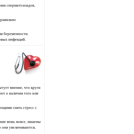
нии сперматозоидов,
правильно
ия беременности.
ловых инфекций.
Бытует мнение, что круги
уют о наличии того или
яющими снять стресс с
ние веки, вовсе, лишены
о они увеличиваются,