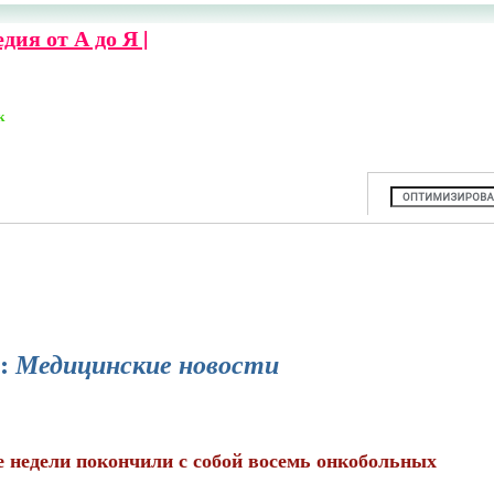
ия от А до Я |
к
л:
Медицинские новости
е недели покончили с собой восемь онкобольных