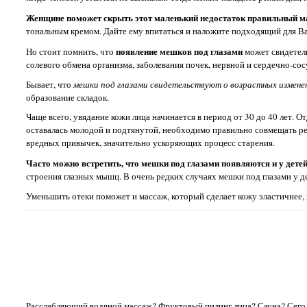
Женщине поможет скрыть этот маленький недостаток правильный м
тональным кремом. Дайте ему впитаться и наложите подходящий для Ва
появление мешков под глазами
Но стоит помнить, что
может свидетель
солевого обмена организма, заболевания почек, нервной и сердечно-сос
Бывает, что
мешки под глазами свидетельствуют о возрастных измене
образование складок.
Чаще всего, увядание кожи лица начинается в период от 30 до 40 лет. О
оставалась молодой и подтянутой, необходимо правильно совмещать реж
вредных привычек, значительно ускоряющих процесс старения.
Часто можно встретить, что мешки под глазами появляются и у детей
строения глазных мышц. В очень редких случаях мешки под глазами у д
Уменьшить отеки поможет и массаж, который сделает кожу эластичнее, 
Расслабляющий водяной массаж? Фруктовый пилинг лица? Сауна? Сегодн