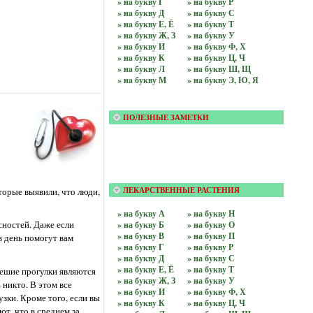
» нa букву Г
» нa букву Р
» нa букву Д
» нa букву С
» нa букву Е, Ё
» нa букву Т
» нa букву Ж, З
» нa букву У
» нa букву И
» нa букву Ф, Х
» нa букву К
» нa букву Ц, Ч
» нa букву Л
» нa букву Ш, Щ
» нa букву М
» нa букву Э, Ю, Я
ПОЛЕЗНЫЕ ЗАМЕТКИ
торые выявили, что люди,
ЛЕКАРСТВЕННЫЕ РАСТЕНИЯ
» на бyквy А
» на бyквy Н
сностей. Даже если
» на бyквy Б
» на бyквy О
» на бyквy В
» на бyквy П
в день помогут вам
» на бyквy Г
» на бyквy Р
» на бyквy Д
» на бyквy С
» на бyквy Е, Ё
» на бyквy Т
пешие прогулки являются
» на бyквy Ж, З
» на бyквy У
 никто. В этом все
» на бyквy И
» на бyквy Ф, Х
зки. Кроме того, если вы
» на бyквy К
» на бyквy Ц, Ч
т, что в среднем за