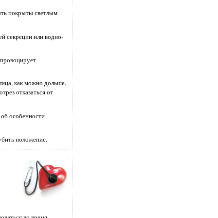
ыть покрыты светлым
ей секреции или водно-
о провоцирует
 лица, как можно дольше,
трез отказаться от
т об особенности
убить положение.
оваться во время