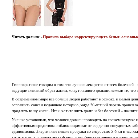
Читать дальше «
Правила выбора корректирующего белья: основны
Гиппократ еще говорил о том, что лучшее лекарство от всех болезней -
ведущие активный образ жизни, живут намного дольше, нежели те, что 
В современном мире все больше людей работают в офисах, и целый день
вспомнить совсем недавнюю историю, когда 20-летний парень провел за 
продлить вашу жизнь. Итак, хотите жить долго и без болезней – начнит
Ученые установили, что человек должен проводить на свежем воздухе 
эффективным средством, избавляющим вас от сердечно-сосудистых заболе
единогласны. Энергичные пешие прогулки со скоростью 5-6 км в час ка
хотите всегда поддерживать форму и не обрастать лишним жиром, то лу