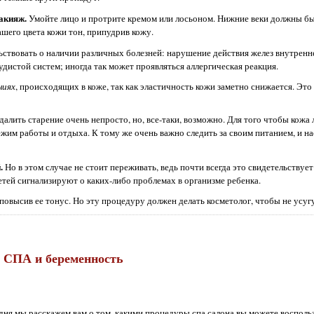
акияж.
Умойте лицо и протрите кремом или лосьоном. Нижние веки должны б
шего цвета кожи тон, припудрив кожу.
ствовать о наличии различных болезней: нарушение действия желез внутренн
удистой систем; иногда так может проявляться аллергическая реакция.
ниях
, происходящих в коже, так как эластичность кожи заметно снижается. Эт
тдалить старение очень непросто, но, все-таки, возможно. Для того чтобы кожа
им работы и отдыха. К тому же очень важно следить за своим питанием, и нао
.
Но в этом случае не стоит переживать, ведь почти всегда это свидетельствуе
етей сигнализируют о каких-либо проблемах в организме ребенка.
повысив ее тонус. Но эту процедуру должен делать косметолог, чтобы не усуг
СПА и беременность
я мы расскажем вам о том, какими процедуры спа салона вы можете воспольз