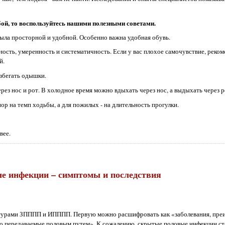
бой, то воспользуйтесь нашими полезными советами.
была просторной и удобной. Особенно важна удобная обувь.
ность, умеренность и систематичность. Если у вас плохое самочувствие, рек
й.
избегать одышки.
ез нос и рот. В холодное время можно вдыхать через нос, а выдыхать через р
р на темп ходьбы, а для пожилых - на длительность прогулки.
вее.
е инфекции – симптомы и последствия
турами ЗПППП и ИПППП. Первую можно расшифровать как «заболевания, пре
о передаваемые половым путем». К сожалению, скрытые половые инфекции ст