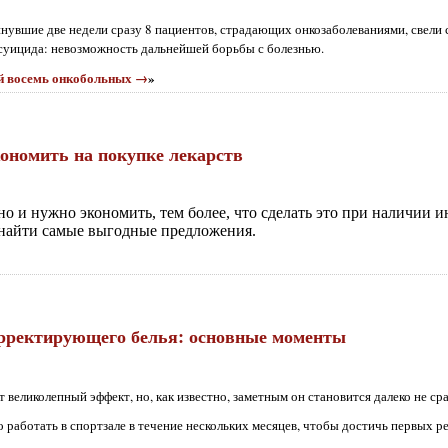
нувшие две недели сразу 8 пациентов, страдающих онкозаболеваниями, свели 
суицида: невозможность дальнейшей борьбы с болезнью.
ой восемь онкобольных →
»
ономить на покупке лекарств
о и нужно экономить, тем более, что сделать это при наличии и
и найти самые выгодные предложения.
рректирующего белья: основные моменты
 великолепный эффект, но, как известно, заметным он становится далеко не сра
 работать в спортзале в течение нескольких месяцев, чтобы достичь первых ре