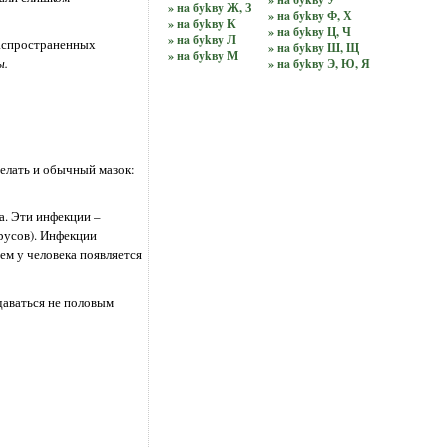
» нa бykвy Ж, З
» нa бykвy Ф, Х
» нa бykвy К
» нa бykвy Ц, Ч
» нa бykвy Л
распространенных
» нa бykвy Ш, Щ
» нa бykвy М
ы.
» нa бykвy Э, Ю, Я
елать и обычный мазок:
а. Эти инфекции –
русов). Инфекции
ем у человека появляется
даваться не половым