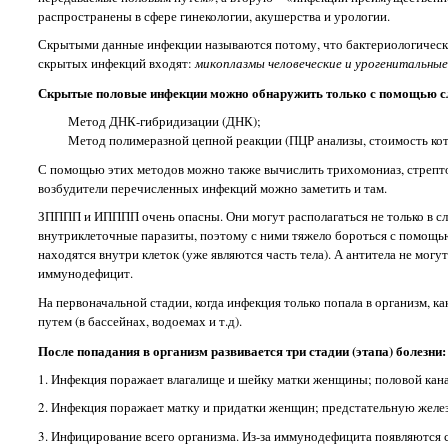
распространены в сфере гинекологии, акушерства и урологии.
Скрытыми данные инфекции называются потому, что бактериологически
скрытых инфекций входят:
микоплазмы человеческие и урогенитальные,
Скрытые половые инфекции можно обнаружить только с помощью с
Метод ДНК-гибридизации (ДНК);
Метод полимеразной цепной реакции (ПЦР анализы, стоимость кот
С помощью этих методов можно также вычислить трихомониаз, стрепто
возбудители перечисленных инфекций можно заметить и там.
ЗПППП и ИПППП очень опасны. Они могут располагаться не только в слиз
внутриклеточные паразиты, поэтому с ними тяжело бороться с помощью
находятся внутри клеток (уже являются часть тела). А антитела не мог
иммунодефицит.
На первоначальной стадии, когда инфекция только попала в организм, 
путем (в бассейнах, водоемах и т.д).
После попадания в организм развивается три стадии (этапа) болезни:
1. Инфекция поражает влагалище и шейку матки женщины; половой кана
2. Инфекция поражает матку и придатки женщин; предстательную желе
3. Инфицирование всего организма. Из-за иммунодефицита появляются 