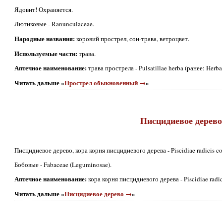
Ядовит! Охраняется.
Лютиковые - Ranunculaceae.
Народные названия:
коровий прострел, сон-трава, ветроцвет.
Используемые части:
трава.
Аптечное наименование:
трава прострела - Pulsatillae herba (ранее: Herba 
Читать дальше «
Прострел обыкновенный →
»
Писцидиевое дерев
Писцидиевое дерево, кора корня писцидиевого дерева - Piscidiae radicis cort
Бобовые - Fabaceae (Leguminosae).
Аптечное наименование:
кора корня писцидиевого дерева - Piscidiae radicis
Читать дальше «
Писцидиевое дерево →
»