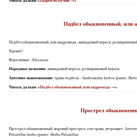
Читать дальше «
Пырей ползучий →
»
Подбел обыкновенный, или 
Подбел обыкновенный, или андромеда, лавандовый вереск, розмариновый
Ядовит!
Вересковые - Ericaceae.
Народные названия:
лавандовый вереск, розмариновый вереск.
Аптечное наименование:
трава подбела - Andromedae hertoa (ранее: Hert
Читать дальше «
Подбел обыкновенный, или андромеда →
»
Прострел обыкновен
Прострел обыкновенный, коровий прострел, сон-трава, ветроцвет. Аптечн
Pulsatillae herba (ранее: Herba Pulsatillae