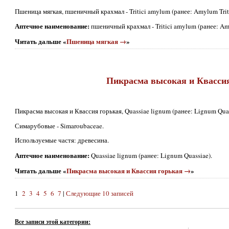
Пшеница мягкая, пшеничный крахмал - Tritici amylum (ранее: Amylum Triti
Аптечное наименование:
пшеничный крахмал - Tritici amylum (ранее: Amy
Читать дальше «
Пшеница мягкая →
»
Пикрасма высокая и Квасси
Пикрасма высокая и Квассия горькая, Quassiae lignum (ранее: Lignum Qua
Симарубовые - Simaroubaceae.
Используемые частя: древесина.
Аптечное наименование:
Quassiae lignum (ранее: Lignum Quassiae).
Читать дальше «
Пикрасма высокая и Квассия горькая →
»
1
2
3
4
5
6
7
|
Следующие 10 записей
Все записи этой категории: