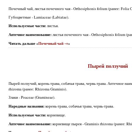
Почечный чай, листья почечного чая - Orthosiphonis folium (ранее: Folia O
Губоцветные - Lamiaceae (Labiatae).
Используемые части:
листья.
Аптечное наименование:
листья почечного чая - Orthosiphonis folium (ран
Читать дальше «
Почечный чай →
»
Пырей ползучий
Пырей ползучий, корень-трава, собачья трава, червь-трава. Аптечное наи
rhizoma (ранее: Rhizoma Graminis).
Злаки - Poaceae (Gramineae).
Народные названия:
корень-трава, собачья трава, червь-трава.
Используемые части:
корневище.
Аптечное наименование:
корневище пырея - Graminis rhizoma (ранее: Rhi