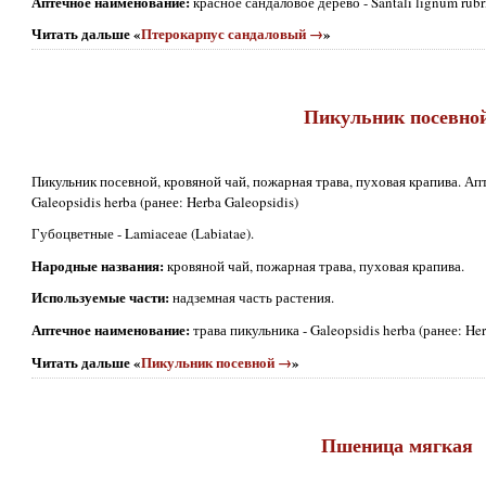
Аптечное наименование:
красное сандаловое дерево - Santali lignum rubri
Читать дальше «
Птерокарпус сандаловый →
»
Пикульник посевно
Пикульник посевной, кровяной чай, пожарная трава, пуховая крапива. Ап
Galeopsidis herba (ранее: Herba Galeopsidis)
Губоцветные - Lamiaceae (Labiatae).
Народные названия:
кровяной чай, пожарная трава, пуховая крапива.
Используемые части:
надземная часть растения.
Аптечное наименование:
трава пикульника - Galeopsidis herba (ранее: Her
Читать дальше «
Пикульник посевной →
»
Пшеница мягкая