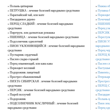
» Полынь цитварная
»
Пижма об
» ПЕТРУШКА : лечение болезней народными средствами
»
Пупавка 
» Парагвайский чай, или мате
»
Первоцве
» Писцидиевое дерево
»
Почечный
» ПЕРЕЦ СЛАДКИЙ : лечение болезней народными
»
ПШЕНИЦА 
средствами
»
Перец узк
» Пиретрум, или далматская ромашка
»
ПЕРСИК :
» ПШЕНИЦА : лечение болезней народными средствами
»
Переступ
» Подсолнечник однолетний
»
ПИОН УК
» ПИОН УКЛОНЯЮЩИЙСЯ : лечение болезней народными
народными 
средствами
»
Перец че
» Пустырник сердечный
»
ПЕРЕЦ КР
» Паслен сладко-горький
средствами
» Перец опьяняющий, или кава-кава
»
Паслен сл
» Первоцвет весенний
»
Пастушья
» Подорожник ланцетный
»
Пимента 
» Прострел обыкновенный
»
Птерокар
» ПИХТА СИБИРСКАЯ : лечение болезней народными
»
Прострел
средствами
»
ПЕРЕЦ СЛ
» ПЕРСИК : лечение болезней народными средствами
средствами
» Пырей ползучий
»
Писцидие
» Подорожник
»
Полынь ц
» ПОДСОЛНЕЧНИК МАСЛИЧНЫЙ : лечение болезней
»
Пион лек
народными средствами
»
Перец од