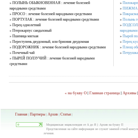
» ПОЛЫНЬ ОБЫКНОВЕННАЯ : лечение болезней
»
Пилокарп
народными средствами
»
ПИЖМА : 
» ПРОСО : лечение болезней народными средствами
»
Пикрасма
» ПОРТУЛАК : лечение болезней народными средствами
»
Полынь г
» Перец однолетний
»
ПОДСОЛН
» Птерокарпус сандаловый
народными 
» Пшеница мягкая
»
Пырей по
» Переступень двудомный, или бриония двудомная
»
Перец ку
» ПОДОРОЖНИК : лечение болезней народными средствами
»
Плющ об
» Почечный чай
»
Петрушк
» ПЫРЕЙ ПОЛЗУЧИЙ : лечение болезней народными
средствами
« на бyквy О
|
Главная страница
|
Архивы
Главная
Партнеры
Архив
Ста
тьи
|
|
|
|
Медицинская энциклопедия от А до Я |: Архив на бyквy П
Представленная на сайте информация не служит заменой очной консуль
лечения.