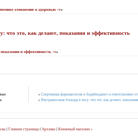
твенное отношение к здоровью →
»
у: что это, как делают, показания и эффективность
, показания и эффективность →
»
овью
»
Спортивная фармакология в бодибилдинге и ответственное о
ь
»
Внутриносовая блокада в носу: что это, как делают, показани
алы
|
Главная страница
|
Архивы
|
Книжный магазин »