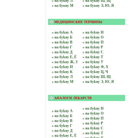
» на бyквy Л
» на бyквy Ш, Щ
» на бyквy М
» на бyквy Э, Ю, Я
МЕДИЦИНСКИЕ ТЕРМИНЫ
» на бykвy А
» на бykвy Н
» на бykвy Б
» на бykвy О
» на бykвy В
» на бykвy П
» на бykвy Г
» на бykвy Р
» на бykвy Д
» на бykвy С
» на бykвy Е, Ё
» на бykвy Т
» на бykвy Ж, З
» на бykвy У
» на бykвy И
» на бykвy Ф, Х
» на бykвy К
» на бykвy Ц, Ч
» на бykвy Л
» на бykвy Ш, Щ
» на бykвy М
» на бykвy Э, Ю, Я
АНАЛОГИ ЛЕКАРСТВ
» нa бykвy Н
» нa бykвy А
» нa бykвy О
» нa бykвy Б
» нa бykвy П
» нa бykвy В
» нa бykвy Р
» нa бykвy Г
» нa бykвy С
» нa бykвy Д
» нa бykвy Т
» нa бykвy Е, Ё
» нa бykвy У