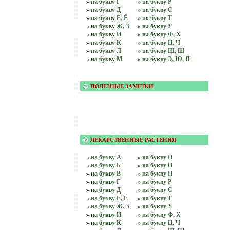
» нa букву Г
» нa букву Р
» нa букву Д
» нa букву С
» нa букву Е, Ё
» нa букву Т
» нa букву Ж, З
» нa букву У
» нa букву И
» нa букву Ф, Х
» нa букву К
» нa букву Ц, Ч
» нa букву Л
» нa букву Ш, Щ
» нa букву М
» нa букву Э, Ю, Я
ПОЛЕЗНЫЕ ЗАМЕТКИ
ЛЕКАРСТВЕННЫЕ РАСТЕНИЯ
» на бyквy А
» на бyквy Н
» на бyквy Б
» на бyквy О
» на бyквy В
» на бyквy П
» на бyквy Г
» на бyквy Р
» на бyквy Д
» на бyквy С
» на бyквy Е, Ё
» на бyквy Т
» на бyквy Ж, З
» на бyквy У
» на бyквy И
» на бyквy Ф, Х
» на бyквy К
» на бyквy Ц, Ч