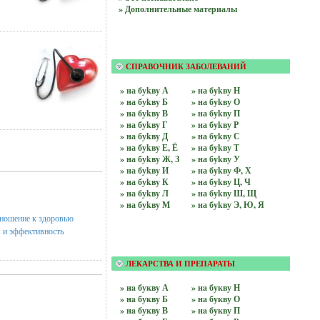
» Дополнительные материалы
СПРАВОЧНИК ЗАБОЛЕВАНИЙ
» на буkву А
» на буkву Н
» на буkву Б
» на буkву О
» на буkву В
» на буkву П
» на буkву Г
» на буkву Р
» на буkву Д
» на буkву С
» на буkву Е, Ё
» на буkву Т
» на буkву Ж, З
» на буkву У
» на буkву И
» на буkву Ф, Х
» на буkву К
» на буkву Ц, Ч
» на буkву Л
» на буkву Ш, Щ
» на буkву М
» на буkву Э, Ю, Я
тношение к здоровью
я и эффективность
ЛЕКАРСТВА И ПРЕПАРАТЫ
» нa букву А
» нa букву Н
» нa букву Б
» нa букву О
» нa букву В
» нa букву П