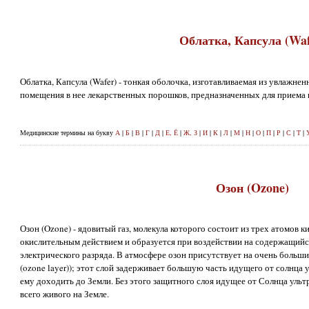
Облатка, Капсула (Waf
Облатка, Капсула (Wafer) - тонкая оболочка, изготавливаемая из увлажне
помещения в нее лекарственных порошков, предназначенных для приема 
Медицинские термины на букву
А
|
Б
|
В
|
Г
|
Д
|
Е, Ё
|
Ж, З
|
И
|
К
|
Л
|
М
|
Н
|
О
|
П
|
Р
|
С
|
Т
|
Озон (Ozone)
Озон (Ozone) - ядовитый газ, молекула которого состоит из трех атомов 
окислительным действием и образуется при воздействии на содержащийс
электрического разряда. В атмосфере озон присутствует на очень больш
(ozone layer)); этот слой задерживает большую часть идущего от солнца 
ему доходить до Земли. Без этого защитного слоя идущее от Солнца уль
всего живого на Земле.