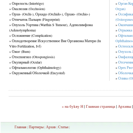
» Опрелость (Intertrigo)
»
Орган Кор
» Окклюзия (Occlusion)
Organ)
» Орхи- (Orchi-), Орхидо (Orchido-), Орхио- (Orchio-)
»
Оссификац
» Отпечаток Пальцев (Fingerprint)
(Osteogenes
» Опухоль Уортина (Warthin S Tumour), Аденолимфома
»
Окончание
(Adenotymphoma)
»
Отрыжка (
» Осложнение (Complication)
»
Офтальмо
» Оплодотворение Искусственное Вне Организма Матери (In
Ophthalmos
Vitro Fertilization, Ivf)
»
Остеоскле
» Ожог (Bum)
»
Опухоль 
» Отоспонгиоз (Otospongiosis)
»
Омфалоце
» Окулярный (Ocular)
»
Отсечение
» Офтальмология (Ophthalmology)
»
Орех Рво
» Окруженный Оболочкой (Encysted)
»
Оболочка
»
Олива (Ol
« на бykвy Н
|
Главная страница
|
Архивы
Главная
Партнеры
Архив
Ста
тьи
|
|
|
|