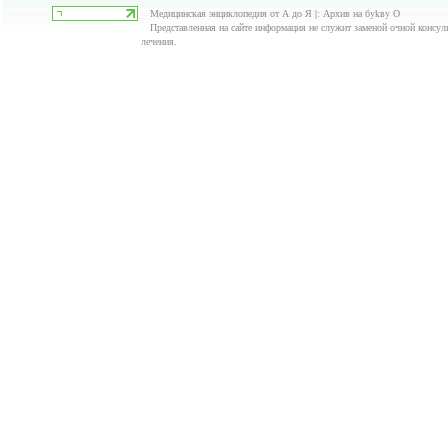
Медицинская энциклопедия от А до Я |: Архив на бykвy О
Представленная на сайте информация не служит заменой очной консуль
лечения.