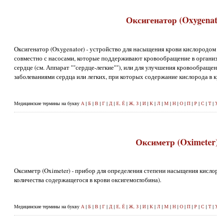
Оксигенатор (Oxygenat
Оксигенатор (Oxygenator) - устройство для насыщения крови кислородом
совместно с насосами, которые поддерживают кровообращение в организ
сердце (см. Аппарат ""сердце-легкие""), или для улучшения кровообраще
заболеваниями сердца или легких, при которых содержание кислорода в к
Медицинские термины на букву
А
|
Б
|
В
|
Г
|
Д
|
Е, Ё
|
Ж, З
|
И
|
К
|
Л
|
М
|
Н
|
О
|
П
|
Р
|
С
|
Т
|
Оксиметр (Oximeter
Оксиметр (Oximeter) - прибор для определения степени насыщения кисло
количества содержащегося в крови оксигемоглобина).
Медицинские термины на букву
А
|
Б
|
В
|
Г
|
Д
|
Е, Ё
|
Ж, З
|
И
|
К
|
Л
|
М
|
Н
|
О
|
П
|
Р
|
С
|
Т
|