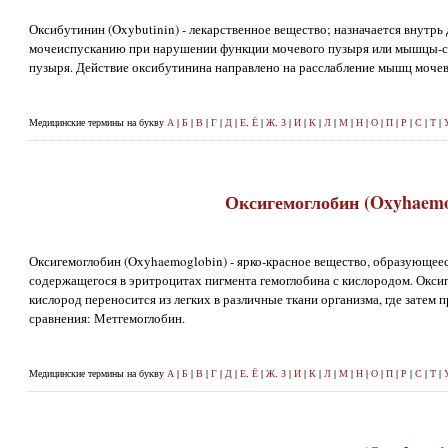
Оксибутинин (Oxybutinin) - лекарственное вещество; назначается внутрь
мочеиспусканию при нарушении функции мочевого пузыря или мышцы-сж
пузыря. Действие оксибутинина направлено на расслабление мышц мочев
Медицинские термины на букву
А
|
Б
|
В
|
Г
|
Д
|
Е, Ё
|
Ж, З
|
И
|
К
|
Л
|
М
|
Н
|
О
|
П
|
Р
|
С
|
Т
|
Оксигемоглобин (Oxyhaemo
Оксигемоглобин (Oxyhaemoglobin) - ярко-красное вещество, образующе
содержащегося в эритроцитах пигмента гемоглобина с кислородом. Оксиг
кислород переносится из легких в различные ткани организма, где затем
сравнения: Метгемоглобин.
Медицинские термины на букву
А
|
Б
|
В
|
Г
|
Д
|
Е, Ё
|
Ж, З
|
И
|
К
|
Л
|
М
|
Н
|
О
|
П
|
Р
|
С
|
Т
|