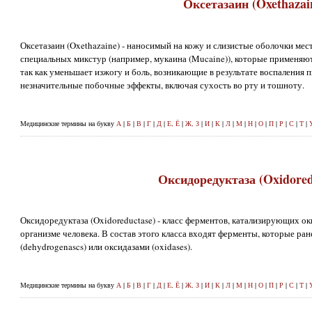
Оксетазаин (Oxethazai
Оксетазаин (Oxethazaine) - наносимый на кожу и слизистые оболочки мес
специальных микстур (например, мукаина (Mucaine)), которые применяю
так как уменьшает изжогу и боль, возникающие в результате воспаления 
незначительные побочные эффекты, включая сухость во рту и тошноту.
Медицинские термины на букву
А
|
Б
|
В
|
Г
|
Д
|
Е, Ё
|
Ж, З
|
И
|
К
|
Л
|
М
|
Н
|
О
|
П
|
Р
|
С
|
Т
|
Оксидоредуктаза (Oxidored
Оксидоредуктаза (Oxidoreductase) - класс ферментов, катализирующих о
организме человека. В состав этого класса входят ферменты, которые ра
(dehydrogenascs) или оксидазами (oxidases).
Медицинские термины на букву
А
|
Б
|
В
|
Г
|
Д
|
Е, Ё
|
Ж, З
|
И
|
К
|
Л
|
М
|
Н
|
О
|
П
|
Р
|
С
|
Т
|