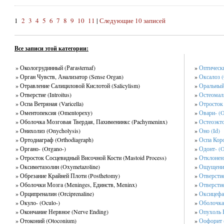
1
2
3
4
5
6
7
8
9
10
11
|
Следующие 10 записей
Все записи этой категории:
» Окологрудинный (Рагаsternaf)
»
Оптически
» Орган Чувств, Анализатор (Sense Organ)
»
Оксалоз (
» Отравление Салициловой Кислотой (Salicylism)
»
Оральный 
» Отверстие (Introitus)
»
Остеомаля
» Оспа Ветряная (Varicella)
»
Отросток 
» Оментопексия (Omentoреху)
»
Овари- (O
» Оболочка Мозговая Твердая, Пахименинкс (Pachymeninx)
»
Остеоэкто
» Онихолиз (Onycholysis)
»
Оно (Id)
» Ортодиаграф (Orthodiagraph)
»
Оспа Кор
» Органо- (Organo-)
»
Одонт- (O
» Отросток Сосцевидный Височной Кости (Mastoid Process)
»
Отклонени
» Оксиметазолин (Oxymetazoline)
»
Ощущение
» Обрезание Крайней Плоти (Posthetomy)
»
Отверстие 
» Оболочки Мозга (Meninges, Единств, Meninx)
»
Отверстие
» Орципреналин (Orciprenaline)
»
Оксицефал
» Окуло- (Oculo-)
»
Оболочка
» Окончание Нервное (Nerve Ending)
»
Опухоль 
» Отоконий (Otoconium)
»
Оофорит (