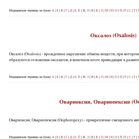
Медицинские термины на букву
А
|
Б
|
В
|
Г
|
Д
|
Е, Ё
|
Ж, З
|
И
|
К
|
Л
|
М
|
Н
|
О
|
П
|
Р
|
С
|
Т
|
Оксалоз (Oxalosis)
Оксалоз (Oxalosis) - врожденное нарушение обмена веществ, при которо
образуются отложения оксалатов, в конечном итоге приводящие к развит
Медицинские термины на букву
А
|
Б
|
В
|
Г
|
Д
|
Е, Ё
|
Ж, З
|
И
|
К
|
Л
|
М
|
Н
|
О
|
П
|
Р
|
С
|
Т
|
Оварноксия, Овариопексия (O
Оварноксия, Овариопексия (Oophoropexy) - прикрепление смещенного яичн
Медицинские термины на букву
А
|
Б
|
В
|
Г
|
Д
|
Е, Ё
|
Ж, З
|
И
|
К
|
Л
|
М
|
Н
|
О
|
П
|
Р
|
С
|
Т
|