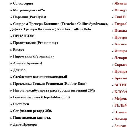
» Солкосерил
»
Женьше
» Метронидазол в/?н
»
Фозид 
» Паралич (Paralysis)
»
СииНУ
» Синдром Тренера Коллинса (Treacher Collins Syndrome),
»
Гидреа
Дефект Тренера Коллинса (Treacher Collins Defo
»
Психиат
» ПРИАПИЗМ
»
Протра
» Проктотомия (Proctotomy)
»
Азамет
» Риссет
»
Инвира
» Пиромания (Pyromania)
»
Левори
» Апнеуз (Apneusis)
»
Скрыты
» Длянос.
»
Пропра
» Стеблелист василисниковидный
»
Брегма
» Прокладка Тонкая Резиновая (Rubber Dam)
»
АСТИ
» Натрия оксибутирата раствор для инъекций 20%
»
КЛОЗА
» Гепатобластома (Hepatoblastomd)
»
Мефена
» Гистафен
»
ГЕЛЬ
» Спофиллин ретард 250.
»
Этилен 
» Пипемидовая кислота.
»
Ломац
» Депо-Провера
»
Зоксон