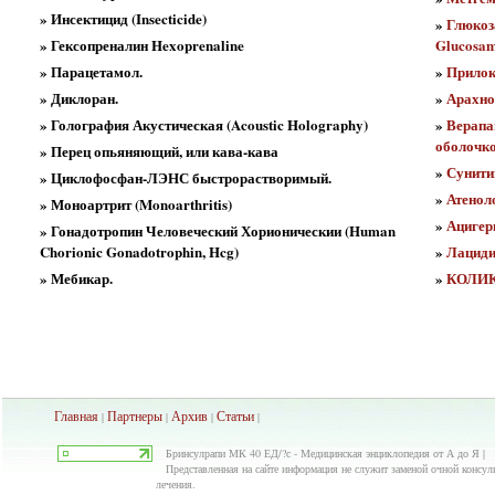
» Инсектицид (Insecticide)
»
Глюкоз
» Гексопреналин Hexoprenaline
Glucosami
» Парацетамол.
»
Прилока
» Диклоран.
»
Арахно
» Голография Акустическая (Acoustic Holography)
»
Верапа
оболочк
» Перец опьяняющий, или кава-кава
»
Сунитин
» Циклофосфан-ЛЭНС быстрорастворимый.
»
Атенол
» Моноартрит (Monoarthritis)
»
Ацигер
» Гонадотропин Человеческий Хорионическии (Human
Chorionic Gonadotrophin, Hcg)
»
Лацидип
» Мебикар.
»
КОЛИ
Главная
Партнеры
Архив
Ста
тьи
|
|
|
|
Бринсулрапи МК 40 ЕД/?с - Медицинская энциклопедия от А до Я |
Представленная на сайте информация не служит заменой очной консуль
лечения.