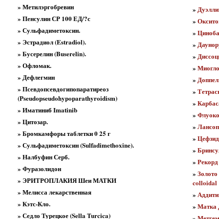
» Метилэргобревин
»
Дуэлли
» Пенсулин СР 100 ЕД/?с
»
Оксито
» Сульфадиметоксин.
»
Циноб
» Эстрадиол (Estradiol).
»
Даунор
» Бусерелин (Buserelin).
»
Диссоц
» Офломак.
»
Миогло
» Дефлегмин
»
Доппел
» Псевдопсевдогипопаратиреоз
»
Тетрас
(Pseudopseudohypoparathyroidism)
»
Карбас
» Иматиниб Imatinib
»
Флуоко
» Цитозар.
»
Лансоп
» Бромкамфоры таблетки 0 25 г
»
Цефзид
» Сульфадиметоксин (Sulfadimethoxine).
»
Бринсу
» Налбуфин Серб.
»
Рекорд
» Фуразолидон
»
Золото
» ЭРИТРОПЛАКИЯ Шеи МАТКИ
colloidal
» Мелисса лекарственная
»
Аддити
» Кэтс-Кло.
»
Матка 
» Седло Турецкое (Sella Turcica)
»
Метгем