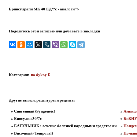
Бринсулрапи МК 40 ЕД/?с - аналоги">
Поделитесь этой записью или добавьте в закладки
Категории
:
нa бykвy Б
Другие записи, рецептуры и рецепты
» Сингенный (Syngeneic)
»
Ампици
» Биосулин 30/?с
»
БиКН
» БАГУЛЬНИК : лечение болезней народными средствами
»
Пандем
» Височный (Temporal)
»
Полыни 