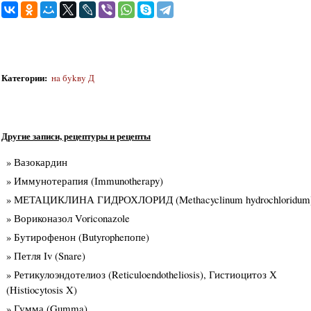
Категории
:
нa бykвy Д
Другие записи, рецептуры и рецепты
» Вазокардин
» Иммунотерапия (Immunotherapy)
» МЕТАЦИКЛИНА ГИДРОХЛОРИД (Methacyclinum hydrochloridum
» Вориконазол Voriconazole
» Бутирофенон (Butyropheпопе)
» Петля Iv (Snare)
» Ретикулоэндотелиоз (Reticuloendotheliosis), Гистиоцитоз Х
(Histiocytosis X)
» Гумма (Gumma)