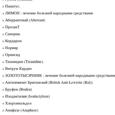
» Панатус.
» ЛИМОН : лечение болезней народными средствами
» Аберрантный (Aberrant)
» ПрозакТ
» Санорин.
» Кордарон
» Норвир
» Орнисид
» Тизанидин (Tizanidine).
» Витрум Кардио
» ЗОЛОТОТЫСЯЧНИК : лечение болезней народными средствам
» Антилевизит Британский (British Anti-Lewisite (Bal))
» Бруфен (Brufen)
» Изодактилия (Isodactylism)
» Хлорхинальдол
» Анафаза (Anaphase)