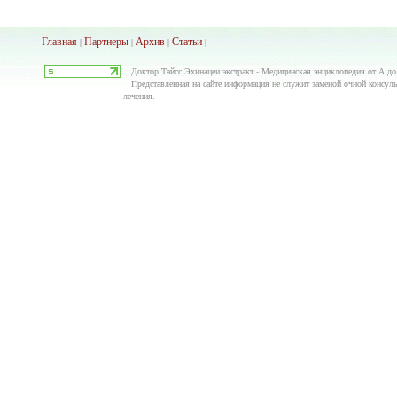
Главная
Партнеры
Архив
Ста
тьи
|
|
|
|
Доктор Тайсс Эхинацеи экстракт - Медицинская энциклопедия от А до 
Представленная на сайте информация не служит заменой очной консульт
лечения.