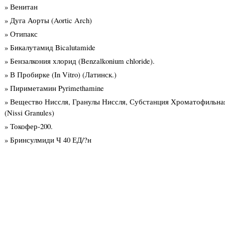
» Венитан
» Дуга Аорты (Aortic Arch)
» Отипакс
» Бикалутамид Bicalutamide
» Бензалкония хлорид (Benzalkonium chloride).
» В Пробирке (In Vitro) (Латинск.)
» Пириметамин Pyrimethamine
» Вещество Ниссля, Гранулы Ниссля, Субстанция Хроматофильна
(Nissi Granules)
» Токофер-200.
» Бринсулмиди Ч 40 ЕД/?н