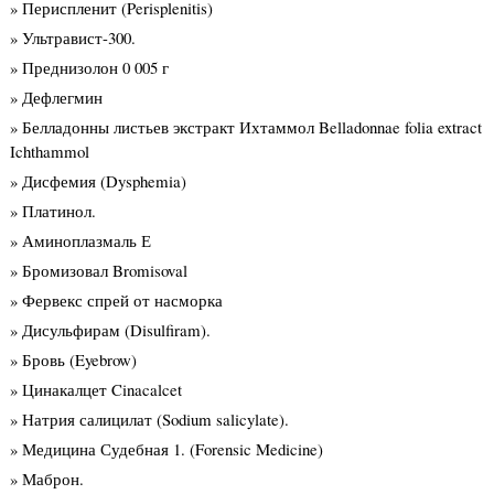
» Периспленит (Perisplenitis)
» Ультравист-300.
» Преднизолон 0 005 г
» Дефлегмин
» Белладонны листьев экстракт Ихтаммол Belladonnae folia extract
Ichthammol
» Дисфемия (Dysphemia)
» Платинол.
» Аминоплазмаль Е
» Бромизовал Bromisoval
» Фервекс спрей от насморка
» Дисульфирам (Disulfiram).
» Бровь (Eyebrow)
» Цинакалцет Cinacalcet
» Натрия салицилат (Sodium salicylate).
» Медицина Судебная 1. (Forensic Medicine)
» Маброн.