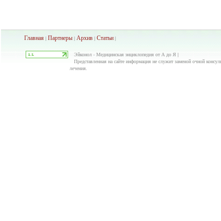
Главная
Партнеры
Архив
Ста
тьи
|
|
|
|
Эйконол - Медицинская энциклопедия от А до Я |
Представленная на сайте информация не служит заменой очной консуль
лечения.