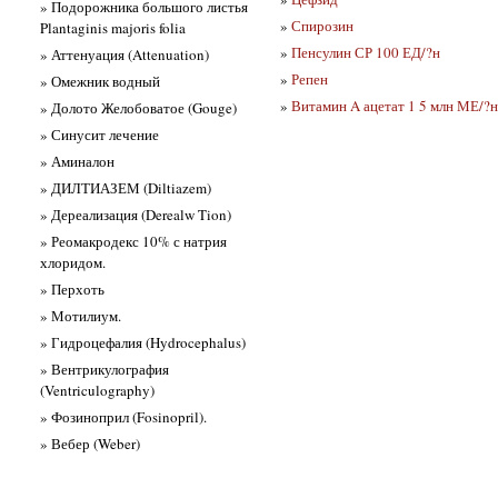
» Подорожника большого листья
»
Спирозин
Plantaginis majoris folia
»
Пенсулин СР 100 ЕД/?н
» Аттенуация (Attenuation)
»
Репен
» Омежник водный
»
Витамин A ацетат 1 5 млн МЕ/?н
» Долото Желобоватое (Gouge)
» Синусит лечение
» Аминалон
» ДИЛТИАЗЕМ (Diltiazem)
» Дереализация (Derealw Tion)
» Реомакродекс 10% с натрия
хлоридом.
» Перхоть
» Мотилиум.
» Гидроцефалия (Hydrocephalus)
» Вентрикулография
(Ventriculography)
» Фозиноприл (Fosinopril).
» Вебер (Weber)