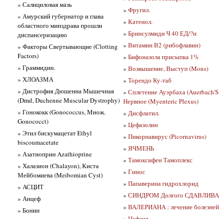
» Салициловая мазь
»
Фругил.
» Амурский губернатор и глава
»
Катенол.
областного минздрава прошли
»
Бринсулмиди Ч 40 ЕД/?н
диспансеризацию
»
Витамин В2 (рибофлавин)
» Факторы Свертывающие (Clotting
Factors)
»
Бифоназола присыпка 1%
» Граммидин.
»
Возвышение, Выступ (Mons)
» ХЛОАЗМА
»
Торендо Ку-таб
» Дистрофия Дюшенна Мышечная
»
Сплетение Ауэрбаха (Auerbach'
(Dmd, Duchenne Muscular Dystrophy)
Нервное (Myenteric Plexus)
» Гонококк (Gonococcus, Множ.
»
Дисфлатил.
Gonococct)
»
Цефазолин
» Этил бискумацетат Ethyl
»
Пикорнавирус (Picornavirus)
biscoumacetate
»
ЯЧМЕНЬ
» Азатиоприн Azathioprine
»
Тамоксифен Тамоплекс
» Халазион (Chalayon), Киста
»
Гинос
Мейбомиева (Meibomian Cyst)
»
Папаверина гидрохлорид
» АСЦИТ
»
СИНДРОМ Долгого СДАВЛИВ
» Анцеф
»
ВАЛЕРИАНА : лечение болезней
» Бонин
»
Цефзид