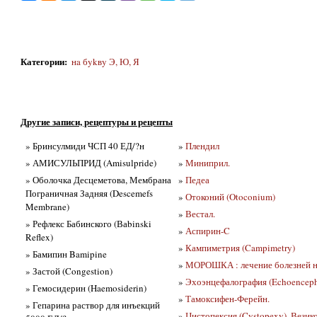
Категории
:
нa бykвy Э, Ю, Я
Другие записи, рецептуры и рецепты
» Бринсулмиди ЧСП 40 ЕД/?н
»
Плендил
» АМИСУЛЬПРИД (Amisulpride)
»
Миниприл.
» Оболочка Десцеметова, Мембрана
»
Педеа
Пограничная Задняя (Descemefs
»
Отоконий (Otoconium)
Membrane)
»
Вестал.
» Рефлекс Бабинского (Ваbinski
»
Аспирин-C
Reflex)
»
Кампиметрия (Campimetry)
» Бамипин Bamipine
»
МОРОШКА : лечение болезней 
» Застой (Congestion)
»
Эхоэнцефалография (Echoenceph
» Гемосидерин (Haemosiderin)
»
Тамоксифен-Ферейн.
» Гепарина раствор для инъекций
»
Цистопексия (Cystopexy), Везико