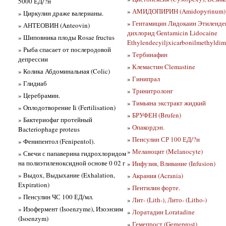
5000 ЕД/?н
»
АМИДОПИРИН (Amidopyrinum)
» Циркулин драже валерианы.
»
Гентамицин Лидокаин Этиленд
» АНТЕОВИН (Anteovin)
дихлорид Gentamicin Lidocaine
» Шиповника плоды Rosae fructus
Ethylendecyiljxicarbonilmethyldi
» Рыба спасает от послеродовой
»
Тербинафин
депрессии
»
Клемастин Clemastine
» Колика Абдоминальная (Colic)
»
Гинипрал
» Глидиаб
»
Тринитролонг
» Церебрамин.
»
Тимьяна экстракт жидкий
» Оплодотворение Ii (Fertilisation)
»
БРУФЕН (Brufen)
» Бактериофаг протейный
»
Опакордэн.
Bacteriophage proteus
»
Пенсулин СР 100 ЕД/?н
» Фенипентол (Fenipentol).
»
Меланоцит (Melanocyte)
» Свечи с папаверина гидрохлоридом
на полиэтиленоксидной основе 0 02 г
»
Инфузия, Вливание (Infusion)
» Выдох, Выдыхание (Exhalation,
»
Акрания (Acrania)
Expiration)
»
Пентилин форте.
» Пенсулин ЧС 100 ЕД/мл.
»
Лит- (Lith-), Лито- (Litho-)
» Изофермент (Isoenzyme), Изоэнзим
»
Лоратадин Loratadine
(Isoenzym)
»
Гемепрост (Gemeprost)