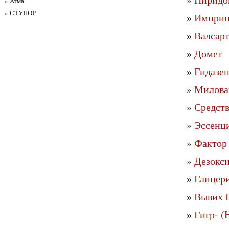
» Атма
» СТУПОР
»
Импринт
»
Валсарт
»
Домет
»
Гидазе
»
Милова
»
Средств
»
Эссенци
»
Фактор 
»
Дезокси
»
Глицер
»
Вывих Б
»
Гигр- (