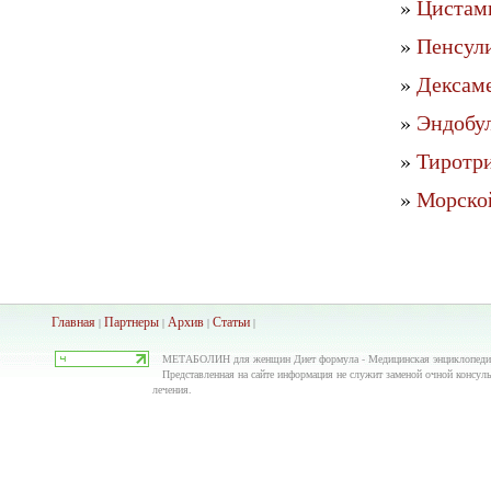
»
Цистами
»
Пенсули
»
Дексаме
»
Эндобу
»
Тиротри
»
Морской
Главная
Партнеры
Архив
Ста
тьи
|
|
|
|
МЕТАБОЛИН для женщин Диет формула - Медицинская энциклопедия 
Представленная на сайте информация не служит заменой очной консульт
лечения.