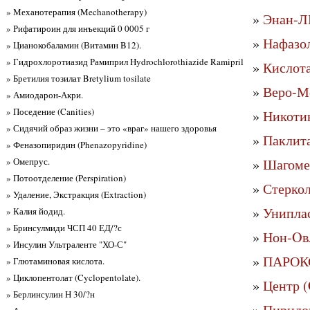
» Механотерапия (Mechanotherapy)
»
Энан-Л
» Рифатироин для инъекций 0 0005 г
»
Нафазо
» Цианокобаламин (Витамин B12).
» Гидрохлоротиазид Рамиприл Hydrochlorothiazide Ramipril
»
Кислота
» Бретилия тозилат Bretylium tosilate
»
Веро-М
» Амиодарон-Акри.
» Поседение (Canities)
»
Никоти
» Сидячий образ жизни – это «враг» нашего здоровья
»
Паклита
» Феназопиридин (Phenazopyridine)
» Омепрус.
»
Шагомер
» Потоотделение (Perspiration)
»
Стеркол
» Удаление, Экстракция (Extraction)
»
Унипла
» Калия йодид.
» Бринсулмиди ЧСП 40 ЕД/?с
»
Нон-Oв
» Инсулин Ультраленте "ХО-С"
»
ПАРОКС
» Глютаминовая кислота.
» Циклопентолат (Cyclopentolate).
»
Центр (
» Берлинсулин Н 30/?н
»
Пиридо