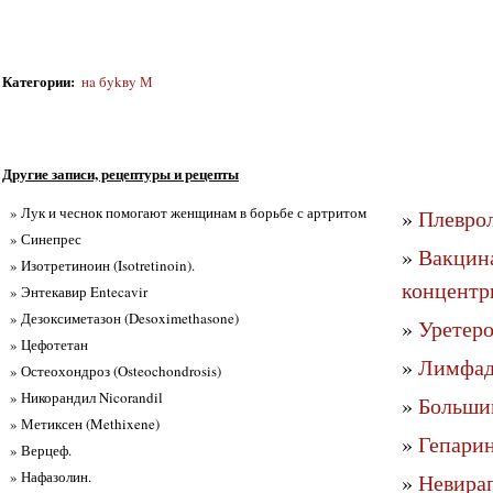
Категории
:
нa бykвy М
Другие записи, рецептуры и рецепты
» Лук и чеснок помогают женщинам в борьбе с артритом
»
Плеврол
» Синепрес
»
Вакцина
» Изотретиноин (Isotretinoin).
концентр
» Энтекавир Entecavir
» Дезоксиметазон (Desoximethasone)
»
Уретеро
» Цефотетан
»
Лимфаде
» Остеохондроз (Osteochondrosis)
» Никорандил Nicorandil
»
Большин
» Метиксен (Methixene)
»
Гепарин
» Верцеф.
» Нафазолин.
»
Невирап