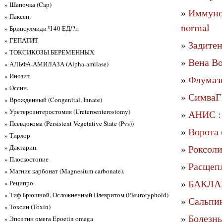
» Шапочка (Cap)
»
Иммуно
» Паксен.
normal
» Бринсулмиди Ч 40 ЕД/?н
» ГЕПАТИТ
»
Задите
» ТОКСИКОЗЫ БЕРЕМЕННЫХ
»
Вена Во
» АЛЬФА-АМИЛАЗА (Alpha-amilase)
» Инозит
»
Флумазе
» Оссин.
»
Симва
» Врожденный (Congenital, Innate)
» Уретероэнтеростомия (Ureteroenterostomy)
»
АНИС : 
» Псевдокома (Persistent Vegetative State (Pvs))
»
Ворота 
» Тирлор
»
Роксол
» Дактарин.
» Плоскостопие
»
Расщепл
» Магния карбонат (Magnesium carbonate).
»
БАКЛАЖ
» Реципро.
» Тиф Брюшной, Осложненный Плевритом (Pleurotyphoid)
»
Сальпин
» Токсин (Toxin)
»
Болезнь
» Эпоэтин омега Epoetin omega