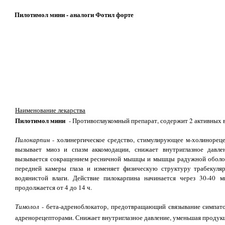
Пилотимол мини - аналоги Фотил форте
Наименование лекарства
Пилотимол мини
- Противоглаукомный препарат, содержит 2 активных 
Пилокарпин
- холинергическое средство, стимулирующее м-холинореце
вызывает миоз и спазм аккомодации, снижает внутриглазное давле
вызывается сокращением ресничной мышцы и мышцы радужной оболочк
передней камеры глаза и изменяет физическую структуру трабекуляр
водянистой влаги. Действие пилокарпина начинается через 30-40 м
продолжается от 4 до 14 ч.
Тимолол
- бета-адреноблокатор, предотвращающий связывание симпат
адренорецепторами. Снижает внутриглазное давление, уменьшая продукц