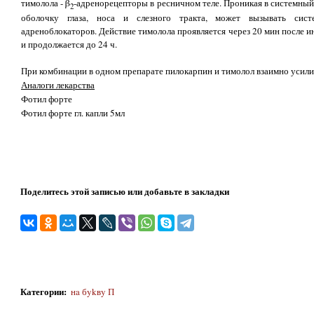
тимолола - β
-адренорецепторы в ресничном теле. Проникая в системный
2
оболочку глаза, носа и слезного тракта, может вызывать сист
адреноблокаторов. Действие тимолола проявляется через 20 мин после ин
и продолжается до 24 ч.
При комбинации в одном препарате пилокарпин и тимолол взаимно усили
Аналоги лекарства
Фотил форте
Фотил форте гл. капли 5мл
Поделитесь этой записью или добавьте в закладки
Категории
:
нa бykвy П