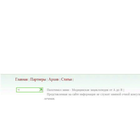
Главная
Партнеры
Архив
Ста
тьи
|
|
|
|
Пилотимол мини - Медицинская энциклопедия от А до Я |
Представленная на сайте информация не служит заменой очной консуль
лечения.