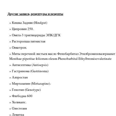
Другие записи, рецептуры и рецепты
» Кишка Задняя (Hindgut)
» Ципровин 250.
» Омега-3 триглицериды ЭПК/ДГК
» Расторопша пятнистая
» Онкотрон.
» Мяты перечной листьев масло Фенобарбитал Этилбромизовалерианат
Menthae piperitae foliorum oleum Phenobarbital Ethylbromisovalerinate
» Антисептика (Antisepsis)
» Гастринома (Gastrinoma)
» Алпростан
» Миртазапин (Mirtazapine).
» Генотип (Genotype)
» Флебодиа 600
» Холикапс.
» Олестезин
» Левитра