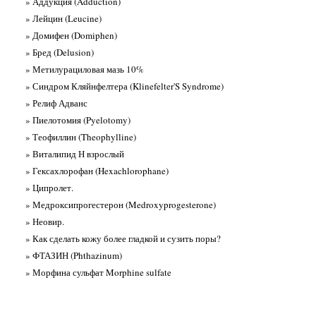
» Аддукция (Adduction)
» Лейцин (Leucine)
» Домифен (Domiphen)
» Бред (Delusion)
» Метилурациловая мазь 10%
» Синдром Кляйнфелтера (Klinefelter'S Syndrome)
» Релиф Адванс
» Пиелотомия (Pyelotomy)
» Теофиллин (Theophylline)
» Виталипид Н взрослый
» Гексахлорофан (Hexachlorophane)
» Ципролет.
» Медроксипрогестерон (Medroxyprogesterone)
» Неовир.
» Как сделать кожу более гладкой и сузить поры?
» ФТАЗИН (Phthazinum)
» Морфина сульфат Morphine sulfate