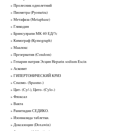
» Пролесник однолетний
» Пиометра (Pyometra)
» Метафаза (Metaphase)
» Гликодин
» Бринсулрапи МК 40 ЕД/?с
» Кимограф (Kymograph)
» Маалокс
» Презерватив (Condom)
» Гепарин натрия Эсцин Heparin sodium Escin
» Асковит
» ГИПЕРТОНИЧЕСКИЙ КРИЗ
» Спазмо- (Spasmo-)
» Цит- (Су/-), Цито- (Cylo-)
» Флоксал
» Вакта
» Ранитидин СЕДИКО.
» Изониазида таблетки.
» Доксазоцин (Doxawin)