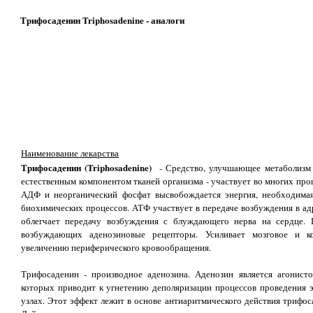
Трифосаденин Triphosadenine - аналоги
Наименование лекарства
Трифосаденин (Triphosadenine)
- Средство, улучшающее метаболизм и
естественным компонентом тканей организма - участвует во многих про
АДФ и неорганический фосфат высвобождается энергия, необходима
биохимических процессов. АТФ участвует в передаче возбуждения в ад
облегчает передачу возбуждения с блуждающего нерва на сердце. 
возбуждающих аденозиновые рецепторы. Усиливает мозговое и ко
увеличению периферического кровообращения.
Трифосаденин - производное аденозина. Аденозин является агонисто
которых приводит к угнетению деполяризации процессов проведения э
узлах. Этот эффект лежит в основе антиаритмического действия трифо