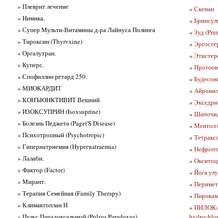
» Плеврит лечение
»
Скенан
» Нимика.
»
Бринсул
» Супер Мульти-Витамины д-ра Лайнуса Полинга
»
Зуд (Prur
» Тироксин (Thyrvxine)
»
Эргостер
» Оргалутран.
»
Этистеро
» Куперс.
»
Протоон
» Спофиллин ретард 250.
»
Будесон
» МИОКАРДИТ
»
Айрони
» КОНЪЮНКТИВИТ Вешний
»
Экседри
» ИЗОКСУПРИН (Isoxsuprine)
»
Шапочка
» Болезнь Педжета (Paget'S Disease)
»
Ментол 
» Психотропный (Psychotropic)
»
Тетракс
» Гипернатриемия (Нурегnatraemia)
»
Нефропто
» Лалаби.
»
Окситоц
» Фактор (Factor)
»
Йога улу
» Мирант.
»
Периметр
» Терапия Семейная (Family Therapy)
»
Пирока
» Климактоплан Н
»
ПИЛОКА
» Пульс Парадоксальный (Pulsus Paradoxus)
hydrochlo