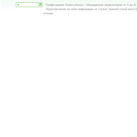
Трифосаденин Triphosadenine - Медицинская энциклопедия от А до Я 
Представленная на сайте информация не служит заменой очной консуль
лечения.