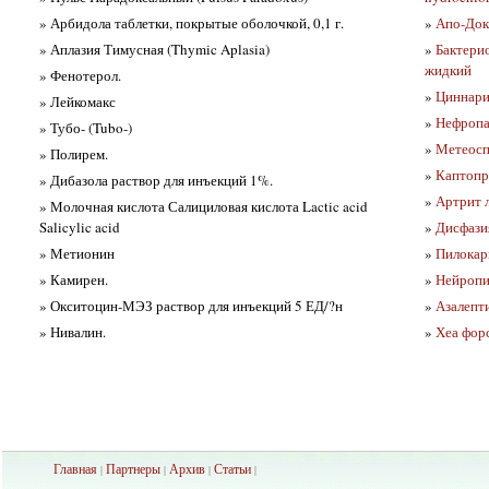
» Арбидола таблетки, покрытые оболочкой, 0,1 г.
»
Апо-Док
» Аплазия Тимусная (Thymic Aplasia)
»
Бактери
жидкий
» Фенотерол.
»
Циннари
» Лейкомакс
»
Нефропа
» Тубо- (Tubo-)
»
Метеосп
» Полирем.
»
Каптопр
» Дибазола раствор для инъекций 1%.
»
Артрит 
» Молочная кислота Салициловая кислота Lactic acid
Salicylic acid
»
Дисфазия
» Метионин
»
Пилокар
» Камирен.
»
Нейропил
» Окситоцин-МЭЗ раствор для инъекций 5 ЕД/?н
»
Азалепт
» Нивалин.
»
Хеа фор
Главная
Партнеры
Архив
Ста
тьи
|
|
|
|