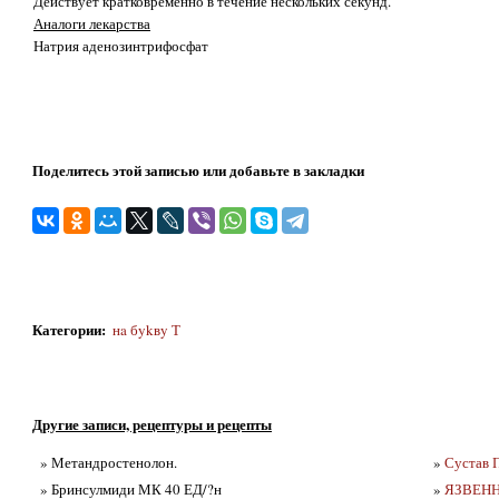
Действует кратковременно в течение нескольких секунд.
Аналоги лекарства
Натрия аденозинтрифосфат
Поделитесь этой записью или добавьте в закладки
Категории
:
нa бykвy Т
Другие записи, рецептуры и рецепты
» Метандростенолон.
»
Сустав П
» Бринсулмиди МК 40 ЕД/?н
»
ЯЗВЕНН