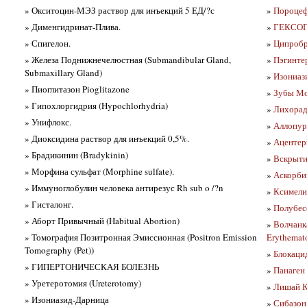
» Окситоцин-МЭЗ раствор для инъекций 5 ЕД/?с
»
Пороцефа
» Дименгидринат-Плива.
»
ГЕКСОП
» Спигелон.
»
Ципробр
» Железа Поднижнечелюстная (Submandibular Gland,
»
Пэгинтер
Submaxillary Gland)
»
Изониази
» Пиоглитазон Pioglitazone
»
Зубы Мо
» Гипохлоргидрия (Hypochlorhydria)
»
Лихорадк
» Унифлокс.
»
Аллопур
» Диоксидина раствор для инъекций 0,5%.
»
Ацентер
» Брадикинин (Bradykinin)
»
Вскрыти
» Морфина сульфат (Morphine sulfate).
»
Аскорби
» Иммуноглобулин человека антирезус Rh sub o /?n
»
Ксимели
» Гисталонг.
»
Полубес
» Аборт Привычный (Habitual Abortion)
»
Волчанк
» Томография Позитронная Эмиссионная (Positron Emission
Erythemato
Tomography (Pet))
»
Блокаци
» ГИПЕРТОНИЧЕСКАЯ БОЛЕЗНЬ
»
Панаген
» Уретеротомия (Ureterotomy)
»
Лишай К
» Изониазид-Дарница
»
Сибазон