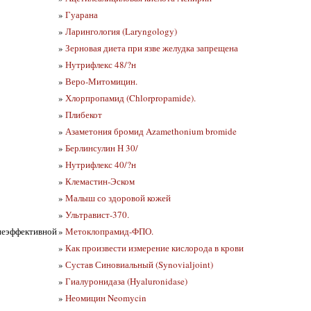
»
Гуарана
»
Ларингология (Laryngology)
»
Зерновая диета при язве желудка запрещена
»
Нутрифлекс 48/?н
»
Веро-Митомицин.
»
Хлорпропамид (Chlorpropamide).
»
Плибекот
»
Азаметония бромид Azamethonium bromide
»
Берлинсулин Н 30/
»
Нутрифлекс 40/?н
»
Клемастин-Эском
»
Малыш со здоровой кожей
»
Ультравист-370.
 неэффективной
»
Метоклопрамид-ФПО.
»
Как произвести измерение кислорода в крови
»
Сустав Синовиальный (Synovialjoint)
»
Гиалуронидаза (Hyaluronidase)
»
Неомицин Neomycin