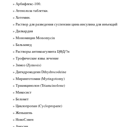
» Арбифлекс-100.
» Атенолола таблетки.
» Хотемин.
» Раствор для разведения суспензии цинк-инсулина для инъекций
» Дилкардия
» Мономицин Monomycin
» Бальзамед
» Растворы антикоагулянта ЦФД/?н
» Трофические язвы лечение
» Зимоз (Zymosis)
» Дигидрокодеин Dihydrocodeine
» Миринготомия (Myringotomy)
» Триамцинолон (Triamcinolone)
» Микосист
» Беломет
» Циклопропан (Cycloproрапе)
» Женьшень
» НовоСэвен
» Амосин