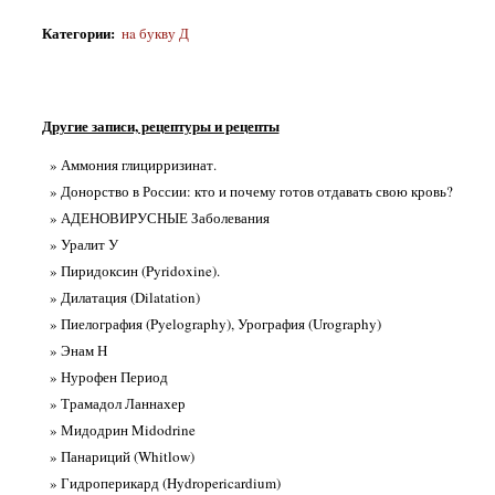
Категории
:
нa букву Д
Другие записи, рецептуры и рецепты
» Аммония глицирризинат.
» Донорство в России: кто и почему готов отдавать свою кровь?
» АДЕНОВИРУСНЫЕ Заболевания
» Уралит У
» Пиридоксин (Pyridoxine).
» Дилатация (Dilatation)
» Пиелография (Pyelography), Урография (Urography)
» Энам Н
» Нурофен Период
» Трамадол Ланнахер
» Мидодрин Midodrine
» Панариций (Whitlow)
» Гидроперикард (Hydropericardium)