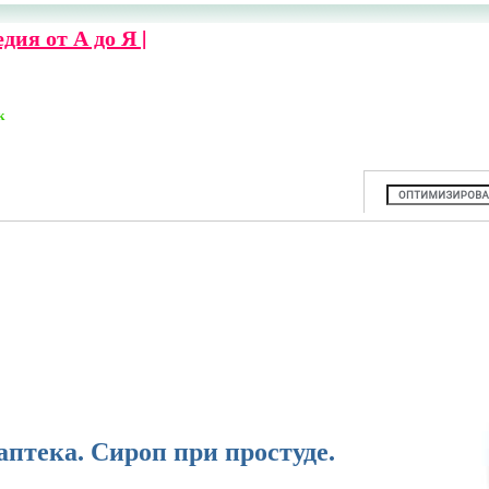
ия от А до Я |
к
птека. Сироп при простуде.