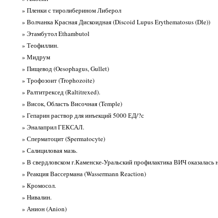
» Пленки с тиролиберином Либерол
» Волчанка Красная Дискоидная (Discoid Lupus Erythematosus (Dle))
» Этамбутол Ethambutol
» Теофиллин.
» Мидрум
» Пищевод (Oesophagus, Gullet)
» Трофозоит (Trophozoite)
» Ралтитрексед (Raltitrexed).
» Висок, Область Височная (Temple)
» Гепарин раствор для инъекций 5000 ЕД/?с
» Эналаприл ГЕКСАЛ.
» Сперматоцит (Spermatocyte)
» Салициловая мазь.
» В свердловском г.Каменске-Уральский профилактика ВИЧ оказалась
» Реакция Вассермана (Wassermann Reaction)
» Кромосол.
» Нивалин.
» Анион (Anion)