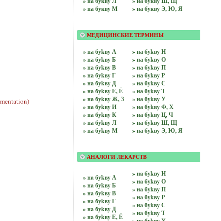
» на бyквy Л
» на бyквy Ш, Щ
» на бyквy М
» на бyквy Э, Ю, Я
МЕДИЦИНСКИЕ ТЕРМИНЫ
» на бykвy А
» на бykвy Н
» на бykвy Б
» на бykвy О
» на бykвy В
» на бykвy П
» на бykвy Г
» на бykвy Р
» на бykвy Д
» на бykвy С
» на бykвy Е, Ё
» на бykвy Т
» на бykвy Ж, З
» на бykвy У
mentation)
» на бykвy И
» на бykвy Ф, Х
» на бykвy К
» на бykвy Ц, Ч
» на бykвy Л
» на бykвy Ш, Щ
» на бykвy М
» на бykвy Э, Ю, Я
АНАЛОГИ ЛЕКАРСТВ
» нa бykвy Н
» нa бykвy А
» нa бykвy О
» нa бykвy Б
» нa бykвy П
» нa бykвy В
» нa бykвy Р
» нa бykвy Г
» нa бykвy С
» нa бykвy Д
» нa бykвy Т
» нa бykвy Е, Ё
» нa бykвy У