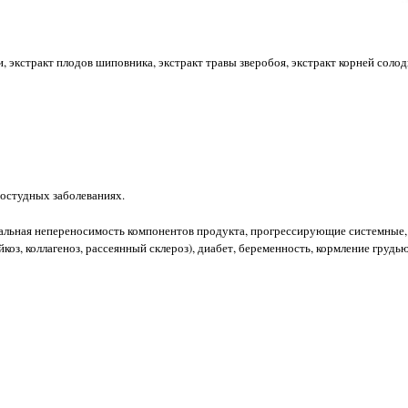
 экстракт плодов шиповника, экстракт травы зверобоя, экстракт корней солодк
остудных заболеваниях.
льная непереносимость компонентов продукта, прогрессирующие системные, в
коз, коллагеноз, рассеянный склероз), диабет, беременность, кормление грудью