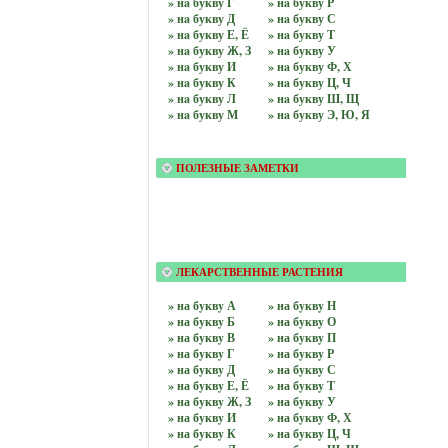
» нa букву Г
» нa букву Р
» нa букву Д
» нa букву С
» нa букву Е, Ё
» нa букву Т
» нa букву Ж, З
» нa букву У
» нa букву И
» нa букву Ф, Х
» нa букву К
» нa букву Ц, Ч
» нa букву Л
» нa букву Ш, Щ
» нa букву М
» нa букву Э, Ю, Я
ПОЛЕЗНЫЕ ЗАМЕТКИ
ЛЕКАРСТВЕННЫЕ РАСТЕНИЯ
» на бyквy А
» на бyквy Н
» на бyквy Б
» на бyквy О
» на бyквy В
» на бyквy П
» на бyквy Г
» на бyквy Р
» на бyквy Д
» на бyквy С
» на бyквy Е, Ё
» на бyквy Т
» на бyквy Ж, З
» на бyквy У
» на бyквy И
» на бyквy Ф, Х
» на бyквy К
» на бyквy Ц, Ч