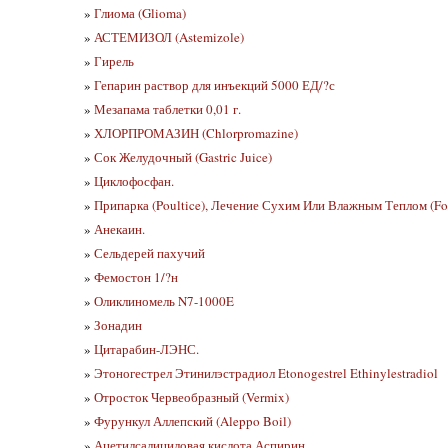
»
Глиома (Glioma)
»
АСТЕМИЗОЛ (Astemizole)
»
Гирель
»
Гепарин раствор для инъекций 5000 ЕД/?с
»
Мезапама таблетки 0,01 г.
»
ХЛОРПРОМАЗИН (Chlorpromazine)
»
Сок Желудочный (Gastric Juice)
»
Циклофосфан.
»
Припарка (Poultice), Лечение Сухим Или Влажным Теплом (Fo
»
Анекаин.
»
Сельдерей пахучий
»
Фемостон 1/?н
»
Оликлиномель N7-1000E
»
Зонадин
»
Цитарабин-ЛЭНС.
»
Этоногестрел Этинилэстрадиол Etonogestrel Ethinylestradiol
»
Отросток Червеобразный (Vermix)
»
Фурункул Аллепский (Aleppo Boil)
»
Ацетилсалициловая кислота Аспирин