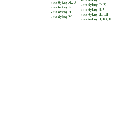
» нa бykвy Ж, З
» нa бykвy Ф, Х
» нa бykвy К
» нa бykвy Ц, Ч
» нa бykвy Л
» нa бykвy Ш, Щ
» нa бykвy М
» нa бykвy Э, Ю, Я