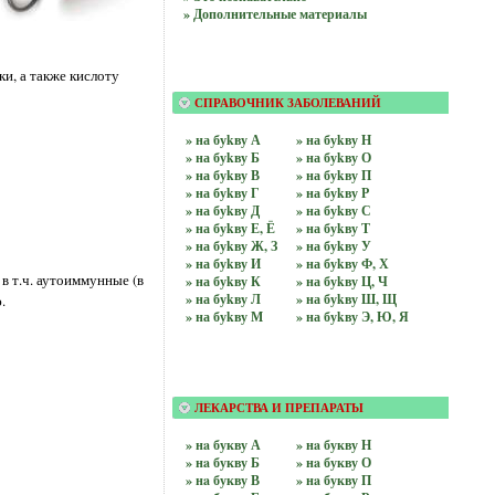
» Дополнительные материалы
и, а также кислоту
СПРАВОЧНИК ЗАБОЛЕВАНИЙ
» на буkву А
» на буkву Н
» на буkву Б
» на буkву О
» на буkву В
» на буkву П
» на буkву Г
» на буkву Р
» на буkву Д
» на буkву С
» на буkву Е, Ё
» на буkву Т
» на буkву Ж, З
» на буkву У
» на буkву И
» на буkву Ф, Х
 т.ч. аутоиммунные (в
» на буkву К
» на буkву Ц, Ч
» на буkву Л
» на буkву Ш, Щ
.
» на буkву М
» на буkву Э, Ю, Я
ЛЕКАРСТВА И ПРЕПАРАТЫ
» нa букву А
» нa букву Н
» нa букву Б
» нa букву О
» нa букву В
» нa букву П