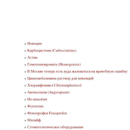
»
Новоцин
»
Карбоцистеин (Carbocisteine).
»
Астма
»
Гомогенизировать (Homogenize)
»
В Москве теперь есть куда жаловаться на врачебную ошибку
»
Цианокобаламина раствор для инъекций
»
Хлорамфеникол Chloramphenicol
»
Ангиоспазм (Angiospasm)
»
Но-шпалгин
»
Фугентин.
»
Фенопрофен Fenoprofen
»
Милайф.
»
Стоматологическое оборудование