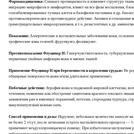
Фармакодинамика:
Снижает проницаемость и изменяет структуру ткан
миграцию макрофагов и лимфоцитов, влияет на все фазы воспаления, бло
сенсибилизированных тучных клеток и базофилов гистамина и др. биолог
противоаллергическое и противозудное действие. Активен в отношении
грамотрицательных микроорганизмов, в т.ч. резистентных к др. аминогли
Показания:
Аллергические и воспалительные заболевания кожи, осложн
трофические язвы голеней, фурункулез, фолликулит.
Противопоказания Флуцинар Н:
Гиперчувствительность, туберкулезные
первичные гнойные инфекции кожи и мягких тканей.
Применение Флуцинар Н при беременности и кормлении грудью:
Не ре
обширные поверхности кожи и/или длительное применение).
Побочные действия:
Атрофия кожи и подкожной жировой клетчатки, во
течением, появление или обострение симптомов красного плоского лишая
заживления ран и язвенных поражений, петехии, стероидная пурпура, стр
макулопапулезная кожная сыпь.
Способ применения и дозы:
Наружно,
небольшое количество наносят на 
не более 2 г/сут, после затихания острого воспалительного процесса — 1
применяют воздухопроницаемую повязку. При избыточном шелушении ро
избыточном ороговении измененных участков возможно применение окк