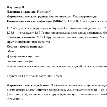
Флуцинар Н
Латинское название:
Flucinar N
Фармакологические группы:
Аминогликозиды. Глюкокортикоиды
Нозологическая классификация (МКБ-10):
L00-L08 Инфекции кожи и п
L02 Абсцесс кожи, фурункул и карбункул. L20 Атопический дерматит. L73
L73.8.1 Фолликулит. L87 Трансэпидермальные прободные изменения. M
оболочки сухожилия. M65.1 Другие инфекционные тендосиновиты. M71.
Другие инфекционные бурситы
Состав и форма выпуска:
Мазь
флуоцинолона ацетонид
неомицина сульфат
вспомогательные вещества:
пропиленгликоль; жидкий парафин; ланолин
в тубах по 15 г; в пачке картонной 1 туба.
Фармакологическое действие:
Противовоспалительное, противоаллерг
антибактериальное
. Угнетает фосфолипазу A2, снижает синтез ПГ и др.
(флуоцинолон); нарушает структуру и функции цитоплазматических мемб
(неомицин).