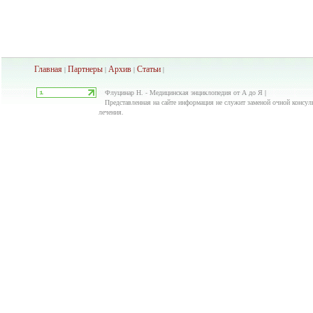
Главная
Партнеры
Архив
Ста
тьи
|
|
|
|
Флуцинар Н. - Медицинская энциклопедия от А до Я |
Представленная на сайте информация не служит заменой очной консуль
лечения.