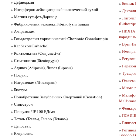
» Дафнеджин
»
Биовак-
» Интерферон лейкоцитарный человеческий сухой
»
Деквали
» Магния сульфат-Дарница
»
Литолап
(Lithotrip
» Фибринолизин человека Fibrinolysin human
»
ПИХТА 
» Алпразолам.
народным
» Гонадотропин хорионический Chorionic Gonadotropin
»
Врач-Пе
» Карбахол Carbachol
»
Имипрам
» Конъюнктива (Conjunctiva)
»
Регулон
» Стеатопигия (Steatopygia)
»
Гаразон
» Адипоз (Adiposis), Липоз (Liposis)
»
Трещины
» Нофунг.
»
Олигеми
» Нитразепам (Nitrazepam)
»
Много р
» Биотум.
»
Мальфор
» Приобретение Зазубренных Очертаний (Crenation)
Malformat
» Синэстрол
»
Фенкаро
» Пенсулин ЧР 100 ЕД/мл
»
ПОЗИЦ
» Тетан- (Tetan-), Tetaho (Tetano-)
»
Гликоге
» Депостат.
»
Ретинол
» Кларисенс.
100000 М