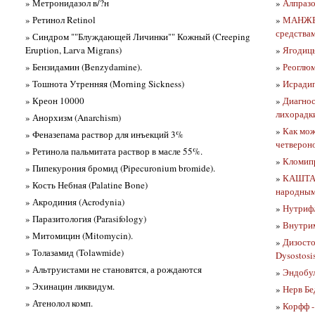
» Метронидазол в/?н
»
Алпразо
» Ретинол Retinol
»
МАНЖЕТ
средства
» Синдром ""Блуждающей Личинки"" Кожный (Creeping
Eruption, Larva Migrans)
»
Ягодицы
» Бензидамин (Benzydamine).
»
Реоглюм
» Тошнота Утренняя (Morning Sickness)
»
Исрадипи
» Креон 10000
»
Диагнос
лихорадк
» Анорхизм (Anarchism)
»
Как мо
» Феназепама раствор для инъекций 3%
четверон
» Ретинола пальмитата раствор в масле 55%.
»
Кломипр
» Пипекурония бромид (Pipecuronium bromide).
»
КАШТАН
» Кость Небная (Palatine Bone)
народным
» Акродиния (Acrodynia)
»
Нутрифл
» Паразитология (Parasifology)
»
Внутрим
» Митомицин (Mitomycin).
»
Дизосто
» Толазамид (Tolawmide)
Dysostosi
» Альтруистами не становятся, а рождаются
»
Эндобул
» Эхинацин ликвидум.
»
Нерв Бе
» Атенолол комп.
»
Корфф -