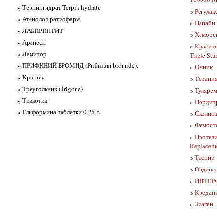
» Терпингидрат Terpin hydratе
»
Регулакс
» Атенолол-ратиофарм
»
Папайи 
» ЛАБИРИНТИТ
»
Хеморец
» Аранесп
»
Красите
» Ламитор
Triple Sta
» ПРИФИНИЙ БРОМИД (Prifinium bromide).
»
Омник
» Кропоз.
»
Терапия
» Треугольник (Trigone)
»
Туляреми
» Тилкотил
»
Нордит
» Глиформина таблетки 0,25 г.
»
Сколиоз 
»
Фемосто
»
Протези
Replacem
»
Таспир
»
Онданс
»
ИНТЕРФЕ
»
Кредани
»
Зиаген.