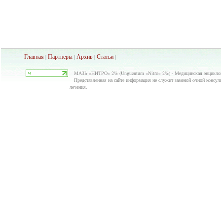
Главная
Партнеры
Архив
Ста
тьи
|
|
|
|
МАЗЬ «НИТРО» 2% (Unguentum «Nitro» 2%) - Медицинская энциклопе
Представленная на сайте информация не служит заменой очной консуль
лечения.