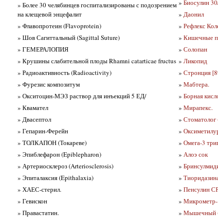
»
Биосулин 30
» Более 30 челябинцев госпитализированы с подозрением
на клещевой энцефалит
»
Даонил
» Флавопротеин (Flavoprotein)
»
Рефлекс Коле
» Шов Сагиттальный (Sagittal Suture)
»
Кишечные па
» ГЕМЕРАЛОПИЯ
»
Солопан
» Крушины слабительной плоды Rhamni catarticae fructus
»
Ликопид
» Радиоактивность (Radioactivity)
»
Стронция [89
» Фурезис композитум
»
Мабтера.
» Окситоцин-МЭЗ раствор для инъекций 5 ЕД/
»
Борная кисло
» Квамател
»
Мирапекс.
» Двасептол
»
Стоматолог (
» Гепарин-Ферейн
»
Оксиметилур
» ТОЛКАПОН (Токареве)
»
Омега-3 тр
» Эпиблефарон (Epiblepharon)
»
Алоэ сок
» Артериосклероз (Arteriosclerosis)
»
Бринсулмиди
» Эпиталаксия (Epithalaxia)
»
Тиоридазин
» ХАЕС-стерил.
»
Пенсулин СР
» Гевискон
»
Микрометр- 
» Правастатин.
»
Мышечный (