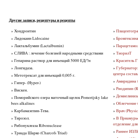
Другие записи, рецептуры и рецепты
» Хондроитин
»
Плацентогра
» Лидокаин Lidocaine
»
Бромгексина 
» Лактальбумин (Lactalbumin)
»
Парацетамо
» СЛИВА : лечение болезней народными средствами
»
ТиорилТ
» Гепарина раствор для инъекций 5000 ЕД/?н
»
Краситель Ги
» Лонгидаза.
»
Губернатор:
центра соста
» Метотрексат для инъекций 0,005 г.
»
Амиридина 
» Гипер- (Hyper-)
»
Риодипин (R
» Вискен.
»
Демиелиниза
» Поморийского озера маточный щелок Pomorijsky lake
bees alkalines
»
Облегчение (
» Карбамазепин-Тева.
»
Врач (Physic
» Тирозол.
»
В Приамурье
отделение для
» Рибонуклеаза Ribonuclease
»
Раннее ИЗ
» Триада Шарко (Charcofs Triad)