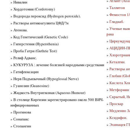
»
Атлант (Alia
» Нивалин
»
Таллитон
» Хордотомия (Cordotomy)
»
Фемостон 1
» Водорода пероксид (Hydrogen peroxide).
»
Глидиаб.
» Растворы антикоагулянта ЦФД/?н
»
Ученые выяс
» Атенова.
рака
» Код Генетический (Genetic Code)
»
Циркумдукци
» Гиперстения (Hypersthenia)
»
АЦИДИН-ПЕП
» Проба Гатри (Guthrie Test)
»
Хлоротриани
» Релиф Адванс.
»
Кеталгин.
» КУКУРУЗА : лечение болезней народными средствами
»
Растворы ан
» Гатифлоксацин
»
Глобин (Glo
» Нерв Подъязычный (Hypoglossal Nerve)
»
Кислота Хен
» Гуанозин (Guanosine)
»
Метформин Р
» Жидкость Внутриглазная (Aqueous Humour)
»
Скрытый, Не
» В столице Киргизии зарегистрировано около 500 ВИЧ-
»
Проскар
инфицированных
»
Медленно За
» Прогинова
»
Ксидифон.
» Сонапакс
»
Эхинацея 
» Стопангин