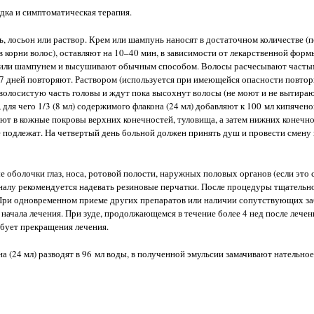
ка и симптоматическая терапия.
, лосьон или раствор. Крем или шампунь наносят в достаточном количестве (
в корни волос), оставляют на 10–40 мин, в зависимости от лекарственной фор
м или шампунем и высушивают обычным способом. Волосы расчесывают частым
7 дней повторяют. Раствором (используется при имеющейся опасности повтор
волосистую часть головы и ждут пока высохнут волосы (не моют и не вытираю
для чего 1/3 (8 мл) содержимого флакона (24 мл) добавляют к 100 мл кипячен
ают в кожные покровы верхних конечностей, туловища, а затем нижних конечно
не подлежат. На четвертый день больной должен принять душ и провести смену 
 оболочки глаз, носа, ротовой полости, наружных половых органов (если это
лу рекомендуется надевать резиновые перчатки. После процедуры тщательно
ри одновременном приеме других препаратов или наличии сопутствующих за
 начала лечения. При зуде, продолжающемся в течение более 4 нед после лечен
ебует прекращения лечения.
(24 мл) разводят в 96 мл воды, в полученной эмульсии замачивают нательное 