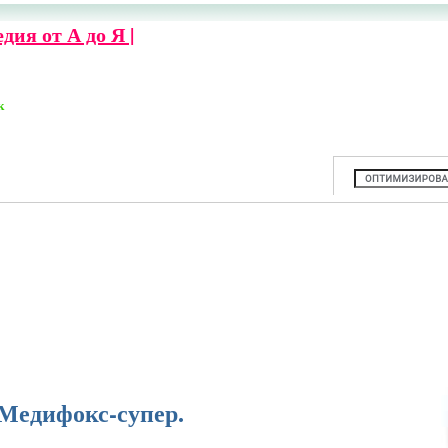
ия от А до Я |
к
Медифокс-супер.