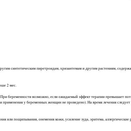
 другим синтетическим пиретроидам, хризантемам и другим растениям, содер
рше 2 мес.
:
При беременности возможно, если ожидаемый эффект терапии превышает пот
и применения у беременных женщин не проведено). На время лечения следует
я или пощипывания, онемения кожи, усиление зуда, эритема, аллергические 