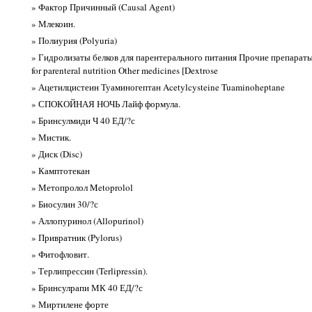
» Фактор Причинный (Causal Agent)
» Млекоин.
» Полиурия (Polyuria)
» Гидролизаты белков для парентерального питания Прочие препараты 
for parenteral nutrition Other medicines [Dextrose
» Ацетилцистеин Туаминогептан Acetylcysteine Tuaminoheptane
» СПОКОЙНАЯ НОЧЬ Лайф формула.
» Бринсулмиди Ч 40 ЕД/?с
» Мистик.
» Диск (Disc)
» Камптотекан
» Метопролол Metoprolol
» Биосулин 30/?с
» Аллопуринол (Allopurinol)
» Привратник (Pylorus)
» Фитофловит.
» Терлипрессин (Terlipressin).
» Бринсулрапи МК 40 ЕД/?с
» Миртилене форте