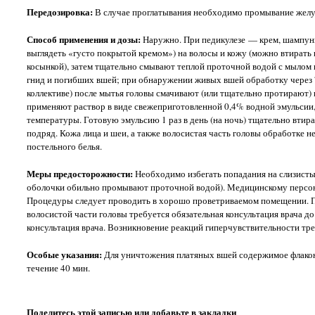
Передозировка:
В случае проглатывания необходимо промывание желуд
Способ применения и дозы:
Наружно. При педикулезе — крем, шампунь
выглядеть «густо покрытой кремом») на волосы и кожу (можно втирать 
косынкой), затем тщательно смывают теплой проточной водой с мыло
гнид и погибших вшей; при обнаружении живых вшей обработку через 
коллективе) после мытья головы смачивают (или тщательно протирают) 
применяют раствор в виде свежеприготовленной 0,4% водной эмульсии, 
температуры. Готовую эмульсию 1 раз в день (на ночь) тщательно втир
подряд. Кожа лица и шеи, а также волосистая часть головы обработке 
постельного белья.
Меры предосторожности:
Необходимо избегать попадания на слизистые
оболочки обильно промывают проточной водой). Медицинскому персона
Процедуры следует проводить в хорошо проветриваемом помещении. П
волосистой части головы требуется обязательная консультация врача до
консультация врача. Возникновение реакций гиперчувствительности тр
Особые указания:
Для уничтожения платяных вшей содержимое флакона 
течение 40 мин.
Поделитесь этой записью или добавьте в закладки