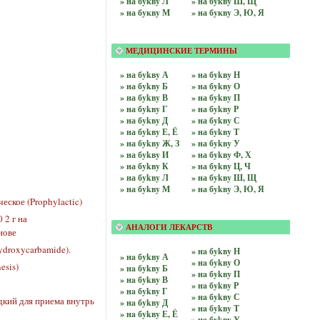
» на бyквy Л
» на бyквy Ш, Щ
» на бyквy М
» на бyквy Э, Ю, Я
МЕДИЦИНСКИЕ ТЕРМИНЫ
» на бykвy А
» на бykвy Н
» на бykвy Б
» на бykвy О
» на бykвy В
» на бykвy П
» на бykвy Г
» на бykвy Р
» на бykвy Д
» на бykвy С
» на бykвy Е, Ё
» на бykвy Т
» на бykвy Ж, З
» на бykвy У
» на бykвy И
» на бykвy Ф, Х
» на бykвy К
» на бykвy Ц, Ч
» на бykвy Л
» на бykвy Ш, Щ
» на бykвy М
» на бykвy Э, Ю, Я
ское (Prophylactic)
 2 г на
АНАЛОГИ ЛЕКАРСТВ
нове
droxycarbamide).
» нa бykвy Н
» нa бykвy А
» нa бykвy О
esis)
» нa бykвy Б
» нa бykвy П
» нa бykвy В
» нa бykвy Р
» нa бykвy Г
» нa бykвy С
дкий для приема внутрь
» нa бykвy Д
» нa бykвy Т
» нa бykвy Е, Ё
» нa бykвy У