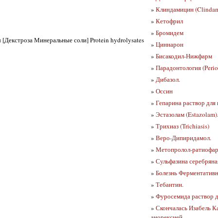
»
Клиндамицин (Clindam
»
Кетофрил
»
Бромидем
[Декстроза Минеральные соли] Protein hydrolysates
»
Циннарон
»
Бисакодил-Нижфарм
»
Парадонтология (Perio
»
Дибазол.
»
Оссин
»
Гепарина раствор для
»
Эстазолам (Estazolam)
»
Трихиаз (Trichiasis)
»
Веро-Дипиридамол.
»
Метопролол-ратиофа
»
Сульфазина серебряна
»
Болезнь Ферментативна
»
Тебантин.
»
Фуросемида раствор д
»
Скончалась Изабель Ка
анорексией