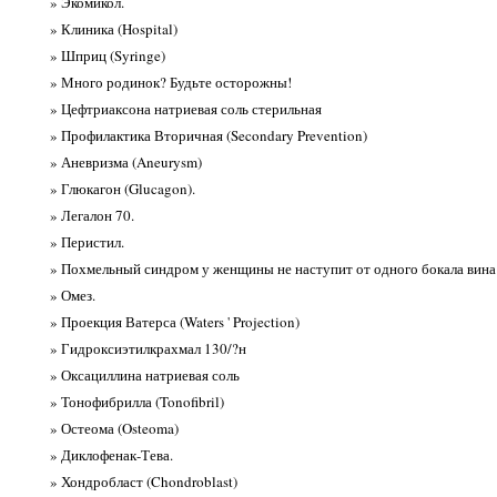
» Экомикол.
» Клиника (Hospital)
» Шприц (Syringe)
» Много родинок? Будьте осторожны!
» Цефтриаксона натриевая соль стерильная
» Профилактика Вторичная (Secondary Prevention)
» Аневризма (Aneurysm)
» Глюкагон (Glucagon).
» Легалон 70.
» Перистил.
» Похмельный синдром у женщины не наступит от одного бокала вина
» Омез.
» Проекция Ватерса (Waters ' Projection)
» Гидроксиэтилкрахмал 130/?н
» Оксациллина натриевая соль
» Тонофибрилла (Tonofibril)
» Остеома (Osteoma)
» Диклофенак-Тева.
» Хондробласт (Chondroblast)