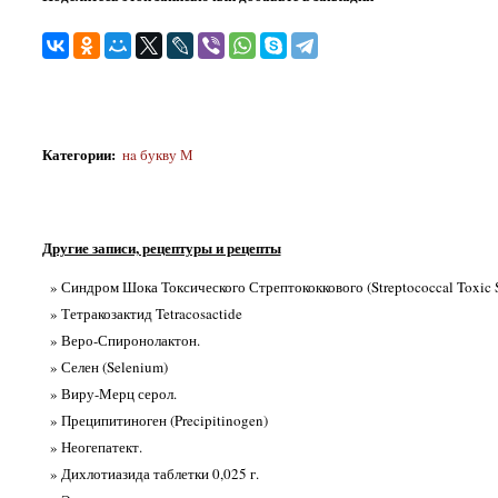
Категории
:
нa букву М
Другие записи, рецептуры и рецепты
» Синдром Шока Токсического Стрептококкового (Streptococcal Toxic
» Тетракозактид Tetracosactide
» Веро-Спиронолактон.
» Селен (Selenium)
» Виру-Мерц серол.
» Преципитиноген (Precipitinogen)
» Неогепатект.
» Дихлотиазида таблетки 0,025 г.