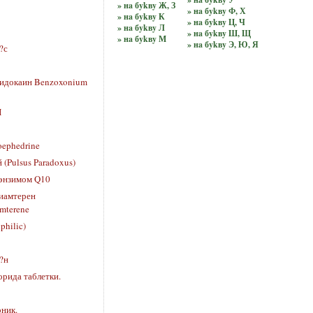
» нa бykвy Ж, З
» нa бykвy Ф, Х
» нa бykвy К
» нa бykвy Ц, Ч
» нa бykвy Л
» нa бykвy Ш, Щ
» нa бykвy М
» нa бykвy Э, Ю, Я
?с
Лидокаин Benzoxonium
И
ephedrine
(Pulsus Paradoxus)
энзимом Q10
иамтерен
amterene
hilic)
?н
рида таблетки.
ник.