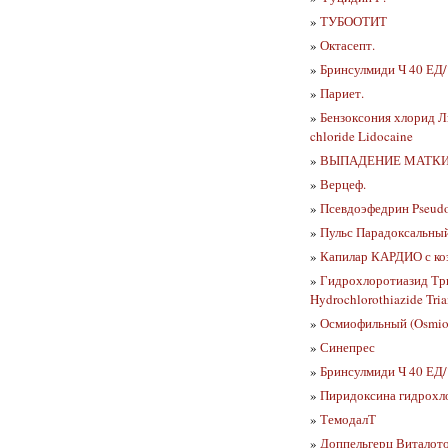
»
ТУБООТИТ
»
Октасепт.
»
Бринсулмиди Ч 40 ЕД/
»
Париет.
»
Бензоксония хлорид 
chloride Lidocaine
»
ВЫПАДЕНИЕ МАТК
»
Верцеф.
»
Псевдоэфедрин Pseudo
»
Пульс Парадоксальный 
»
Капилар КАРДИО с ко
»
Гидрохлоротиазид Тр
Hydrochlorothiazide Tri
»
Осмиофильный (Osmiop
»
Синепрес
»
Бринсулмиди Ч 40 ЕД/
»
Пиридоксина гидрохло
»
ТемодалТ
»
Доппельгерц Виталото