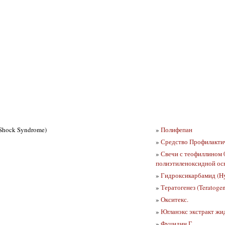
 Shock Syndrome)
»
Полифепан
»
Средство Профилактиче
»
Свечи с теофиллином 0
полиэтиленоксидной ос
»
Гидроксикарбамид (Hy
»
Тератогенез (Teratogen
»
Окситекс.
»
Югланэкс экстракт жи
»
Фуцидин Г.