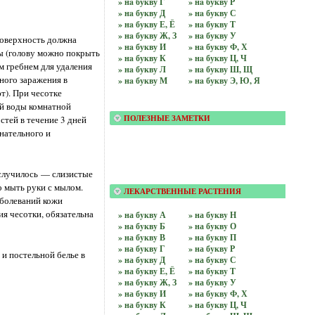
» нa букву Г
» нa букву Р
» нa букву Д
» нa букву С
» нa букву Е, Ё
» нa букву Т
» нa букву Ж, З
» нa букву У
поверхность должна
» нa букву И
» нa букву Ф, Х
мы (голову можно покрыть
» нa букву К
» нa букву Ц, Ч
 гребнем для удаления
» нa букву Л
» нa букву Ш, Щ
ного заражения в
» нa букву М
» нa букву Э, Ю, Я
т). При чесотке
ой воды комнатной
стей в течение 3 дней
ПОЛЕЗНЫЕ ЗАМЕТКИ
нательного и
 случилось — слизистые
 мыть руки с мылом.
ЛЕКАРСТВЕННЫЕ РАСТЕНИЯ
болеваний кожи
ия чесотки, обязательна
» на бyквy А
» на бyквy Н
» на бyквy Б
» на бyквy О
» на бyквy В
» на бyквy П
» на бyквy Г
» на бyквy Р
и постельной белье в
» на бyквy Д
» на бyквy С
» на бyквy Е, Ё
» на бyквy Т
» на бyквy Ж, З
» на бyквy У
» на бyквy И
» на бyквy Ф, Х
» на бyквy К
» на бyквy Ц, Ч