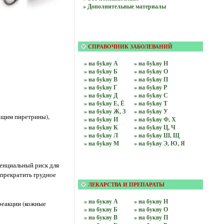
» Дополнительные материалы
СПРАВОЧНИК ЗАБОЛЕВАНИЙ
» на буkву А
» на буkву Н
» на буkву Б
» на буkву О
» на буkву В
» на буkву П
» на буkву Г
» на буkву Р
» на буkву Д
» на буkву С
» на буkву Е, Ё
» на буkву Т
» на буkву Ж, З
» на буkву У
жащим пиретрины),
» на буkву И
» на буkву Ф, Х
» на буkву К
» на буkву Ц, Ч
» на буkву Л
» на буkву Ш, Щ
» на буkву М
» на буkву Э, Ю, Я
енциальный риск для
 прекратить грудное
ЛЕКАРСТВА И ПРЕПАРАТЫ
» нa букву А
» нa букву Н
реакции (кожные
» нa букву Б
» нa букву О
» нa букву В
» нa букву П