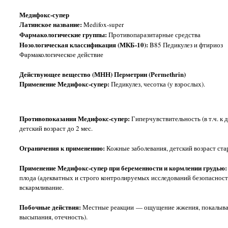
Медифокс-супер
Латинское название:
Medifox-super
Фармакологические группы:
Противопаразитарные средства
Нозологическая классификация (МКБ-10):
B85 Педикулез и фтириоз
Фармакологическое действие
Действующее вещество (МНН) Перметрин (Permethrin)
Применение Медифокс-супер:
Педикулез, чесотка (у взрослых).
Противопоказания Медифокс-супер:
Гиперчувствительность (в т.ч. к
детский возраст до 2 мес.
Ограничения к применению:
Кожные заболевания, детский возраст ста
Применение Медифокс-супер при беременности и кормлении грудью
плода (адекватных и строго контролируемых исследований безопасност
вскармливание.
Побочные действия:
Местные реакции — ощущение жжения, покалывани
высыпания, отечность).