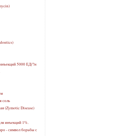
ycin)
dontics)
 инъекций 5000 ЕД/?н
.
рм
я соль
я (Zymotic Disease)
ля инъекций 1%.
ро - символ борьбы с