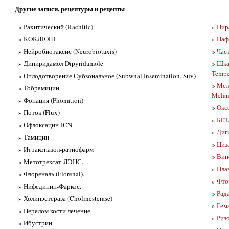
Другие записи, рецептуры и рецепты
» Рахитический (Rachitic)
»
Пир
» КОКЛЮШ
»
Паф
» Нейробиотаксис (Neurobiotaxis)
»
Час
» Дипиридамол Dipyridamole
»
Шкал
Tempe
» Оплодотворение Субзональное (Subwnal Insemination, Suv)
»
Мел
» Тобрамицин
Melan
» Фонация (Phonation)
»
Оксо
» Поток (Flux)
»
БЕТ
» Офлоксацин-ICN.
»
Диг
» Тамицин
»
Циз
» Итраконазол-ратиофарм
»
Вин
» Метотрексат-ЛЭНС.
»
Пла
» Флореналь (Florenal).
»
Фтор
» Нифедипин-Фаркос.
»
Рад
» Холинэстераза (Cholinesterase)
»
Гема
» Перелом кости лечение
»
Риз
» Ибустрин