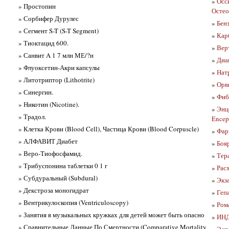
»
Осси
» Простопин
Остео
» Сорбифер Дурулес
»
Бенз
» Сегмент S-T (S-T Segment)
»
Кар
» Тиоктацид 600.
»
Верт
» Санвит A 1 7 млн МЕ/?н
»
Диа
» Флуоксетин-Акри капсулы
»
Нат
» Литотриптор (Lithotrite)
»
Орв
» Синергин.
»
Фиб
» Никотин (Nicotine).
»
Энц
» Традол.
Encep
» Клетка Крови (Blood Cell), Частица Крови (Blood Corpuscle)
»
Фар
» АЛФАВИТ Диабет
»
Боя
» Веро-Тиофосфамид.
»
Тер
» Трибуспонина таблетки 0 1 г
»
Рас
» Субдуральный (Subdural)
»
Экз
» Декстроза моногидрат
»
Геп
» Вентрикулоскопия (Ventriculoscopy)
»
Ром
» Занятия в музыкальных кружках для детей может быть опасно
»
ИНД
» Сравнительные Данные По Смертности (Comparative Mortality
»
Эсп