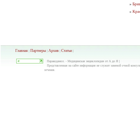
»
Бри
»
Кра
Главная
Партнеры
Архив
Ста
тьи
|
|
|
|
Паракодамол. - Медицинская энциклопедия от А до Я |
Представленная на сайте информация не служит заменой очной консуль
лечения.