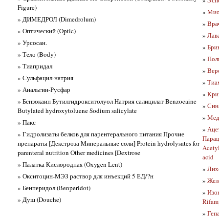
Figure)
»
Мио
» ДИМЕДРОЛ (Dimedrolum)
»
Врач
» Оптический (Optic)
»
Лав
» Урсосан.
»
Бри
» Тело (Body)
»
Пол
» Тиапридал
»
Вер
» Сульфацил-натрия
»
Тиа
» Анальгин-Русфар
»
Крип
» Бензокаин Бутилгидрокситолуол Натрия салицилат Benzocaine
»
Син
Butylated hydroxytoluene Sodium salicylate
»
Мед
» Пакс
»
Аце
» Гидролизаты белков для парентерального питания Прочие
Парац
препараты [Декстроза Минеральные соли] Protein hydrolysates for
Acetyl
parenteral nutrition Other medicines [Dextrose
acid
» Палатка Кислородная (Oxygen Lent)
»
Лихо
» Окситоцин-МЭЗ раствор для инъекций 5 ЕД/?н
»
Жел
» Бенперидол (Benperidot)
»
Изо
» Душ (Douche)
Rifam
»
Геп