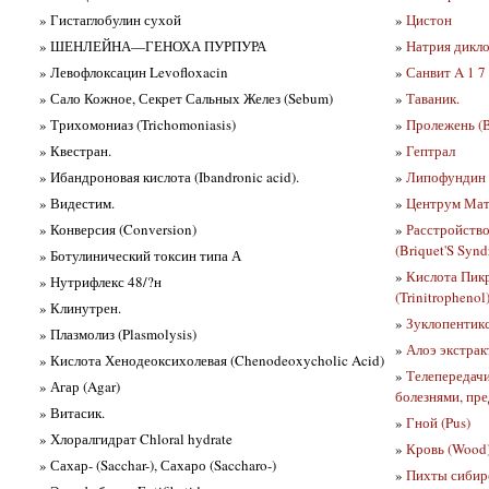
» Гистаглобулин сухой
»
Цистон
» ШЕНЛЕЙНА—ГЕНОХА ПУРПУРА
»
Натрия дикл
» Левофлоксацин Levofloxacin
»
Санвит A 1 7
» Сало Кожное, Секрет Сальных Желез (Sebum)
»
Таваник.
» Трихомониаз (Trichomoniasis)
»
Пролежень (Be
» Квестран.
»
Гептрал
» Ибандроновая кислота (Ibandronic acid).
»
Липофундин
» Видестим.
»
Центрум Мат
» Конверсия (Conversion)
»
Расстройств
(Briquet'S Syn
» Ботулинический токсин типа А
»
Кислота Пикр
» Нутрифлекс 48/?н
(Trinitrophenol
» Клинутрен.
»
Зуклопентикс
» Плазмолиз (Plasmolysis)
»
Алоэ экстрак
» Кислота Хенодеоксихолевая (Chenodeoxycholic Acid)
»
Телепередачи
» Агар (Agar)
болезнями, пр
» Витасик.
»
Гной (Pus)
» Хлоралгидрат Chloral hydrate
»
Кровь (Wood
» Сахар- (Sacchar-), Сахаро (Saccharo-)
»
Пихты сибирс