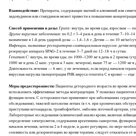
Взаимодействие:
Препараты, содержащие магний и алюминий или симет
зидовудином или ставудином может привести к повышению концентрации
Способ применения и дозы:
Грипп:
внутрь, во время еды, взрослым — по 
Другие вирусные заболевания:
по 0,2 г 3–4 раза в день в течение 7–10–
назначение в 1-й день ударной дозы — 1,4–1,6 г. Детям — по 10 мг/кг/сут
Инфекции, вызванные респираторно-синтициальным вирусом:
детям неп
резервуаре аппарата SPAG−2 в течение 3–7 дней по 12–18 ч в сутки.
Гепатит C:
внутрь, во время еды, по 1000–1200 мг в день в 2 приема (ут
1000 мг в день (2 капс. утром и 3 капс. вечером), выше 75 кг — 1200 мг в 
Длительность лечения — 6 мес; у не леченных, если перед началом терап
вирусная нагрузка (концентрация РНК-вируса гепатита С в крови) — еще 
Меры предосторожности:
Пациенты детородного возраста во время леч
использовать эффективные методы контрацепции. У пожилых пациентов 
функции почек. С осторожностью применяют при заболеваниях сердечно
обследования), тяжелой патологии легких (в т.ч. при хронических обстру
приступами кетоацидоза, тромбофлебите, эмболии легочной артерии, угн
Лабораторные исследования (клинический анализ крови, включая лейкоц
определение электролитов, содержания креатинина сыворотки, функцион
началом лечения, затем на 2 и 4 неделе, и далее регулярно, по мере нео
сонливость или дезориентацию во время терапии, следует отказаться от