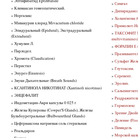
» Эптифибатид Eptifibatide
»
Симгал
» Климаксан гомеопатический.
»
Дипиридамол
» Норгалакс
»
Холангиома (
» Мивакурия хлорид Mivacurium chloride
»
Примолют-Н
» Эпидуральный (Epidural), Экстрадуральный
»
ТАКСОФИТ 
(Extradural)
multivitamines)
» Хумулин Л.
»
ФОРАПИН Е (
» Парлодел.
»
Празиквантел 
» Хромота (Claudication)
»
Сульфат Желез
» Перистил
»
Глутоксим.
» Энурез (Enuresis)
»
Серевент.
» Звуки Дыхательные (Breath Sounds)
»
Эролин.
» КСАНТИНОЛА НИКОТИНАТ (Xantinoli nicotinas)
»
Сальпингэкто
» ЭНЦЕФАЛИТ
»
Раздражитель
» Индометацин-Акри капсулы 0 025 г
»
Гормоплекс
» Железы Куперовы (Cowper'S Glands), Железы
»
Зрение Двойн
Бульбоуретральные (Bulbourethral Glands)
»
Деление (Fiss
» Цефтриаксона натриевая соль стерильная
»
Пимидель
» Реальдирон
»
Морской каль
» Гестид