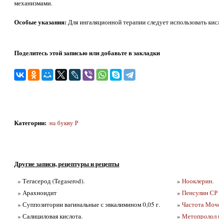
механизмами.
Особые указания:
Для ингаляционной терапии следует использовать ки
Поделитесь этой записью или добавьте в закладки
Категории
:
нa букву Р
Другие записи, рецептуры и рецепты
» Тегасерод (Tegaserod).
»
Нооклерин.
» Арахноидит
»
Пенсулин СР
» Суппозитории вагинальные с эвкалимином 0,05 г.
»
Частота Моче
» Салициловая кислота.
»
Метопролол (