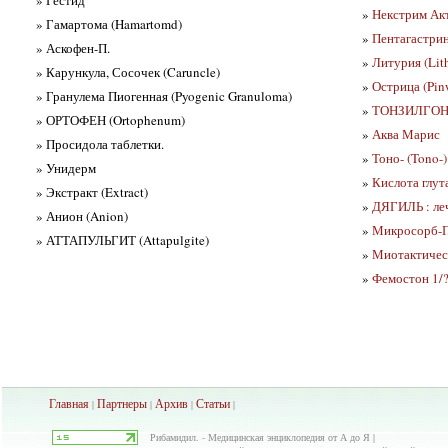
»
Некстрим Ак
» Гамартома (Hamartomd)
»
Пентагастрин 
» Аскофен-П.
»
Литурия (Lith
» Карункула, Сосочек (Caruncle)
»
Острица (Pin
» Гранулема Пиогенная (Pyogenic Granuloma)
»
ТОНЗИЛГОН (
» ОРТОФЕН (Ortophenum)
»
Аква Марис
» Просидола таблетки.
»
Тоно- (Tono-)
» Унидерм
»
Кислота глут
» Экстракт (Extract)
»
ДЯГИЛЬ : ле
» Анион (Anion)
»
Микросорб-П
» АТТАПУЛЬГИТ (Attapulgite)
»
Миотактическ
»
Фемостон 1/
Главная
Партнеры
Архив
Ста
тьи
|
|
|
|
Рибамидил. - Медицинская энциклопедия от А до Я |