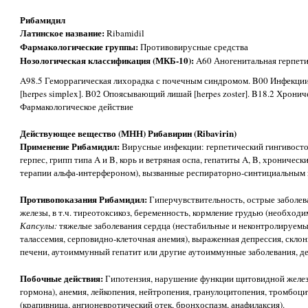
Рибамидил
Латинское название:
Ribamidil
Фармакологические группы:
Противовирусные средства
Нозологическая классификация (МКБ-10):
A60 Аногенитальная герпетич
A98.5 Геморрагическая лихорадка с почечным синдромом. B00 Инфекции
[herpes simplex]. B02 Опоясывающий лишай [herpes zoster]. B18.2 Хрони
Фармакологическое действие
Действующее вещество (МНН) Рибавирин (Ribavirin)
Применение Рибамидил:
Вирусные инфекции: герпетический гингивост
герпес, грипп типа A и B, корь и ветряная оспа, гепатиты A, B, хроническ
терапии альфа-интерфероном), вызванные респираторно-синтициальным 
Противопоказания Рибамидил:
Гиперчувствительность, острые заболев
железы, в т.ч. тиреотоксикоз, беременность, кормление грудью (необходи
Капсулы:
тяжелые заболевания сердца (нестабильные и неконтролируемые
талассемия, серповидно-клеточная анемия), выраженная депрессия, склонно
печени, аутоиммунный гепатит или другие аутоиммунные заболевания, дет
Побочные действия:
Гипотензия, нарушение функции щитовидной желе
гормона), анемия, лейкопения, нейтропения, гранулоцитопения, тромбоци
(крапивница, ангионевротический отек, бронхоспазм, анафилаксия).