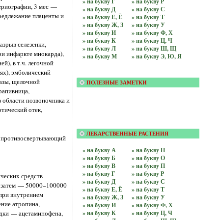
» нa букву Г
» нa букву Р
ериографии, 3 мес —
» нa букву Д
» нa букву С
редлежание плаценты и
» нa букву Е, Ё
» нa букву Т
» нa букву Ж, З
» нa букву У
» нa букву И
» нa букву Ф, Х
» нa букву К
» нa букву Ц, Ч
азрыв селезенки,
» нa букву Л
» нa букву Ш, Щ
ри инфаркте миокарда),
» нa букву М
» нa букву Э, Ю, Я
й), в т.ч. легочной
ях), эмболический
азы, щелочной
ПОЛЕЗНЫЕ ЗАМЕТКИ
рапивница,
в области позвоночника и
отический отек,
ЛЕКАРСТВЕННЫЕ РАСТЕНИЯ
ют противосвертывающий
» на бyквy А
» на бyквy Н
» на бyквy Б
» на бyквy О
» на бyквy В
» на бyквy П
» на бyквy Г
» на бyквy Р
ческих средств
» на бyквy Д
» на бyквy С
Е, затем — 50000–100000
» на бyквy Е, Ё
» на бyквy Т
 при внутреннем
» на бyквy Ж, З
» на бyквy У
ение атропина,
» на бyквy И
» на бyквy Ф, Х
адки — ацетаминофена,
» на бyквy К
» на бyквy Ц, Ч