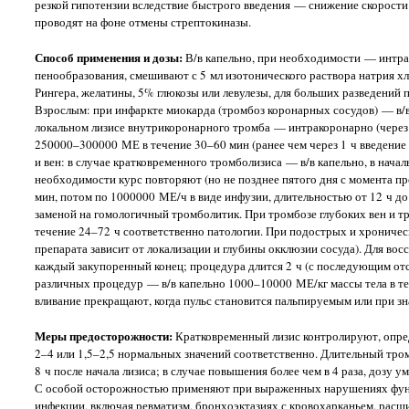
резкой гипотензии вследствие быстрого введения — снижение скорости
проводят на фоне отмены стрептокиназы.
Способ применения и дозы:
В/в капельно, при необходимости — интрак
пенообразования, смешивают с 5 мл изотонического раствора натрия х
Рингера, желатины, 5% глюкозы или левулезы, для больших разведений
Взрослым: при инфаркте миокарда (тромбоз коронарных сосудов) — в/
локальном лизисе внутрикоронарного тромба — интракоронарно (через 
250000–300000 МЕ в течение 30–60 мин (ранее чем через 1 ч введение
и вен: в случае кратковременного тромболизиса — в/в капельно, в нач
необходимости курс повторяют (но не позднее пятого дня с момента пр
мин, потом по 1000000 МЕ/ч в виде инфузии, длительностью от 12 ч д
заменой на гомологичный тромболитик. При тромбозе глубоких вен и т
течение 24–72 ч соответственно патологии. При подострых и хрониче
препарата зависит от локализации и глубины окклюзии сосуда). Для в
каждый закупоренный конец; процедура длится 2 ч (с последующим отс
различных процедур — в/в капельно 1000–10000 МЕ/кг массы тела в теч
вливание прекращают, когда пульс становится пальпируемым или при з
Меры предосторожности:
Кратковременный лизис контролируют, опред
2–4 или 1,5–2,5 нормальных значений соответственно. Длительный тром
8 ч после начала лизиса; в случае повышения более чем в 4 раза, дозу у
С особой осторожностью применяют при выраженных нарушениях функц
инфекции, включая ревматизм, бронхоэктазиях с кровохарканьем, расши