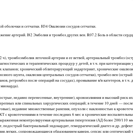
й оболочки и сетчатки. H34 Окклюзии сосудов сетчатки.
жение артерий. I82 Эмболия и тромбоз других вен. R07.2 Боль в области сердц
 ч), тромбоэмболия легочной артерии и ее ветвей, артериальный тромбоз (ос
агностических и терапевтических процедур у детей, в т.ч. при катетеризации
ых клапанов; хронический облитерирующий эндартериит, хронические окклюз
нозного шунта, окклюзия центральных сосудов сетчатки), тромбоз вен (острый
ов, ретромбоз после операций на сосудах), промывание в/в катетеров, в т.ч. 
 миокарда).
острые, недавно перенесенные, внутренние), кровоизлияния и высокий риск их
ерепных или спинальных хирургических операций; в течение 10 дней — после
говые), недавние множественные ранения, опухоли с наклонностью к кровотеч
КТ с кровотечениями в течение последних 6 мес и хронические воспалительны
ыраженная неконтролируемая артериальная гипертензия (АД более 200/110 мм р
, подострый бактериальный эндокардит, геморрагический диатез и др. дефекты
ания легких, сопровождающиеся образованием каверн, сепсис или септический 