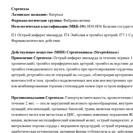
Стрептаза
Латинское название:
Streptase
Фармакологические группы:
Фибринолитики
Нозологическая классификация (МКБ-10):
H30-H36 Болезни сосудисто
I21 Острый инфаркт миокарда. I74 Эмболия и тромбоз артерий. I77.1 Су
Фармакологическое действие
Действующее вещество (МНН) Стрептокиназа (Streptokinase)
Применение Стрептаза:
Острый инфаркт миокарда (в течение первых 12
хронический), тромбоз периферических артерий, тромбоз вследствие ди
тромбоз гемодиализного шунта, тромбоз при протезировании сердечн
артерий, ретромбоз после операций на сосудах, облитерация артериове
конечностей и таза, тромбоз подключичных вен или вен внутренних орган
или комбинированная терапия стенокардии покоя (при остром инфаркте
Противопоказания Стрептаза:
Гиперчувствительность, кровотечения (
течение 2 мес — после нарушений мозгового кровообращения, внутрич
пункций, в/м инъекций, органных биопсий, травм, включая черепно-моз
головного мозга или метастазы в ЦНС, эрозивно-язвенные поражения Ж
кишки, включая неспецифический язвенный колит, острый панкреатит, в
митральные пороки сердца с мерцанием предсердий, острый перикардит
диабетическая ретинопатия, активная форма туберкулеза и др. заболев