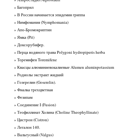
» Багоприл
» В России начинается эпидемия гриппа
» Нимфомания (Nymphomania)
» Апо-Бромокриптин
» Ямка (Pit)
» Доксорубифер.
» Перца водяного трава Polygoni hydropiperis herba
» Торемифен Toremifene
» Квасцы алюминиевокалиевые Alumen aluminpotassium
» Родиолы экстракт жидкий
» Гозерелин (Goserelin).
» Фиалка трехцветная
» Фезипам
» Соединение I (Fusion)
» Теофиллинат Холина (Choline Theophyllinate)
» Цистрон (Cistron)
» Легалон 140.
» Вальгусный (Valgus)