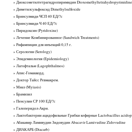
» Диоксометилтетрагидропиримидин Dioxomethyltetrahydropyrimidine
» Диметилсульфоксид Dimethylsulfoxide
» Бринсулмиди ЧСП 40 ЕД/?с
» Бринсулмиди Ч 40 ЕД/?с
» Пиридоксин (Pyridoxine)
» Лечение Комбинированное (Sandwich Treatments)
» Рифампицин для инъекций 0,15 г.
» Серология (Serology)
» Эпидемиология (Epidemiology)
» Лагофтальм (Lagophthalmos)
» Апис-Гомаккорд.
» Доктор Тайсс Ревмакрем.
» Миаз (Myiasis)
» Брамизил
» Пенсулин СР 100 ЕД/?с
» Галоперидол-Акри.
» Лактобактерии ацидофильные Грибки кефирные Lactobacillus acidop
» Абакавир Ламивудин Зидовудин Abacavir Lamivudine Zidovudine
» ДИАКАРБ (Diacarb)