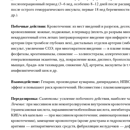
послеоперационный период (3–6 нед, особенно 8–12 дней после расшир
после острого геморрагического инсульта; первые 18 нед беременност
др.).
Побочные действия:
Кровотечения: из мест введений и разрезов, десе
кровоизлияния: кожные, подкожные, в перикард (вплоть до разрыва мио
некардиогенный отек легких (интракоронарное введение при инфаркте ми
артерии (при тромбозе глубоких вен), дистальных отделов артерии (эм
инсульт, увеличение СОЭ; при многократном введении — в плазме пов
фосфатазы, креатинкиназы, снижение — холинэстеразы, аллергические 
генерализованная экзантема, зуд, покраснение кожи, диспноэ, бронхосп
мышцах, бради- или тахикардия, снижение АД, артриты, васкулиты (в т
анафилактический шок и др.
Взаимодействие:
Гепарин, производные кумарина, дипиридамол, НПВС,
эффект и повышают риск кровотечений. Несовместим с плазмозамеща
Передозировка:
Симптомы:
усиление побочного действия, наиболее ч
Лечение:
при массивном или неконтролируемом внутреннем кровотечени
(транексамовая кислота, парааминометилбензойная кислота, ингибитор
КИЕ/ч в/в капельно — при массивном кровотечении; аминокапроновая ки
кровотечении), замещение кровопотери (кроме декстрана и гидроксиэт
аритмии — антиаритмических средств, фибрилляции желудочков — деф