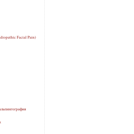
iopathic Facial Pain)
сальпингография
к