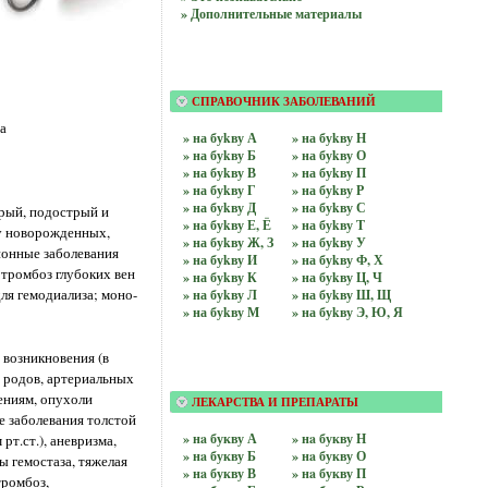
» Дополнительные материалы
СПРАВОЧНИК ЗАБОЛЕВАНИЙ
а
» на буkву А
» на буkву Н
» на буkву Б
» на буkву О
» на буkву В
» на буkву П
» на буkву Г
» на буkву Р
» на буkву Д
» на буkву С
трый, подострый и
» на буkву Е, Ё
» на буkву Т
 у новорожденных,
» на буkву Ж, З
» на буkву У
ионные заболевания
» на буkву И
» на буkву Ф, Х
 тромбоз глубоких вен
» на буkву К
» на буkву Ц, Ч
для гемодиализа; моно-
» на буkву Л
» на буkву Ш, Щ
» на буkву М
» на буkву Э, Ю, Я
 возникновения (в
 родов, артериальных
ениям, опухоли
ЛЕКАРСТВА И ПРЕПАРАТЫ
е заболевания толстой
» нa букву А
» нa букву Н
т.ст.), аневризма,
» нa букву Б
» нa букву О
 гемостаза, тяжелая
» нa букву В
» нa букву П
тромбоз,