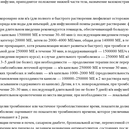
 инфузии, приподнятое положение нижней части тела, назначение вазоконстри
оронарно или в/а (для полного и быстрого растворения лиофилизат осторожно
лорида или воды для инъекций; для инфузионной помпы разводят растворами: 
 при длительном введении рекомендуется гемакцель, обеспечивающий большую 
в капельно 1500000 МЕ в течение 30–60 мин (с последующим введением гепар
катетер) 20000 МЕ, затем по 2000–4000 МЕ/мин, общая доза 140000 МЕ, в те
 не прекращают, хотя реканализация может развиться быстрее); при тромбозе
альной дозе 250000 МЕ в течение 30 мин, в поддерживающей — 1500000 МЕ/ч в
оведения первого курса); в случае длительного тромболизиса — 250000 МЕ в/в
о 3–5 дней (не более); при необходимости — продолжение терапии после пере
ромбоэмболии легочной артерии — в/в капельно 250000 МЕ в течение 30 мин,
ских тромбозах и эмболиях — в/в капельно 1000–2000 МЕ (продолжительность
осстановления проходимости канюли — 100000–250000 МЕ в 2 мл раствора натр
асыванием содержимого из канюли). Детям, в т.ч. новорожденным, при тромбо
ение 20–30 мин, с последующей длительной (но не более 5 дней) в/в инфузией
начительном кровотечении из места введения; при необходимости — локальный 
еляя тромбиновое или частичное тромбопластиновое время, показатели должн
болизис оценивают по показателю тромбинового времени, которое увеличивает
меньшают в 2 раза.
ии печени и почек, сахарном диабете, бронхиальной астме, перенесенной с
рении вен пищевода, недавнем назначении антикоагулянтов, состояниях после