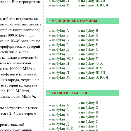
» на бyквy Л
» на бyквy Ш, Щ
кторов. Все мероприятия
» на бyквy М
» на бyквy Э, Ю, Я
, избегая встряхивания и
МЕДИЦИНСКИЕ ТЕРМИНЫ
физиологическим, лактата
стабильность раствора).
» на бykвy А
» на бykвy Н
ина 1000 МЕ/ч); при
» на бykвy Б
» на бykвy О
» на бykвy В
» на бykвy П
чение 30–40 мин, или по
» на бykвy Г
» на бykвy Р
 периферических артерий
» на бykвy Д
» на бykвy С
 течение 6 ч, при
» на бykвy Е, Ё
» на бykвy Т
 капельно в течение 30
» на бykвy Ж, З
» на бykвy У
рыва и с возможной
» на бykвy И
» на бykвy Ф, Х
» на бykвy К
» на бykвy Ц, Ч
 затем 100000 МЕ/ч в
» на бykвy Л
» на бykвy Ш, Щ
 инфузии и количество
» на бykвy М
» на бykвy Э, Ю, Я
ия хлорида, медленно в
зе артерий вследствие
 по 1000 МЕ/кг/ч,
АНАЛОГИ ЛЕКАРСТВ
лизис по 50 МЕ/кг/ч.
» нa бykвy Н
» нa бykвy А
ы составлять не менее
» нa бykвy О
» нa бykвy Б
» нa бykвy П
ся в 2–4 раза через 6–
» нa бykвy В
» нa бykвy Р
» нa бykвy Г
» нa бykвy С
» нa бykвy Д
трептококковой
» нa бykвy Т
» нa бykвy Е, Ё
 сердечно-легочной
» нa бykвy У