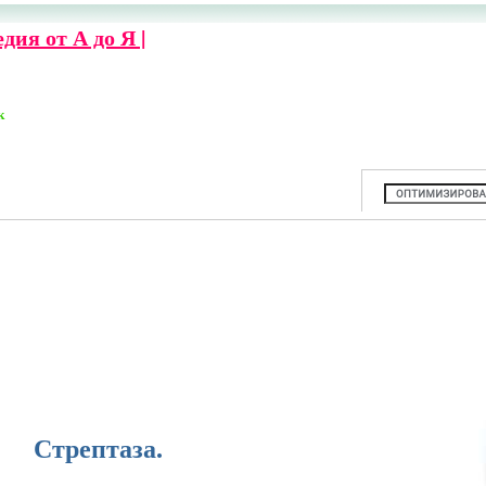
ия от А до Я |
к
Стрептаза.