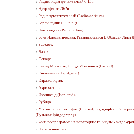
»
Рифампицин для инъекций 0 15 г
»
Нутрифлекс 70/?н
»
Радиочувствительный (Radiosensitive)
»
Берлинсулин Н 30/?ацт
»
Пентамидин (Pentamidine)
»
Боль Идиопатическая, Развивающаяся В Области Лица (Id
»
Заведос.
»
Вазилип
»
Сенаде.
»
Сосуд Млечный, Сосуд Молочный (Lacteal)
»
Гипалгезия (Hypalgesia)
»
Кардиопирин.
»
Акривастин.
»
Изониазид (Isoniazid).
»
Рубида.
»
Утеросальпингография (Uterosalpingography), Гистеро
(Hysterosalpingography)
»
Фитнес-программа на новогодние каникулы - видео-уро
»
Пилокарпин-лонг