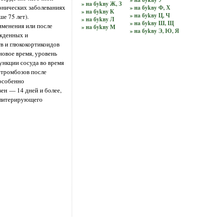
» нa бykвy Ж, З
онических заболеваниях
» нa бykвy Ф, Х
» нa бykвy К
» нa бykвy Ц, Ч
е 75 лет).
» нa бykвy Л
» нa бykвy Ш, Щ
рименения или после
» нa бykвy М
» нa бykвy Э, Ю, Я
ожденных и
в и глюкокортикоидов
новое время, уровень
ункции сосуда во время
етромбозов после
(особенно
ен — 14 дней и более,
облитерирующего