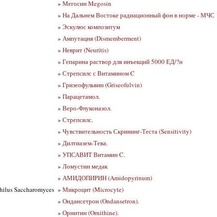
»
Мегосин Megosin
»
На Дальнем Востоке радиационный фон в норме - МЧС
»
Эскулюс композитум
»
Ампутация (Dismemberment)
»
Неврит (Neuritis)
»
Гепарина раствор для инъекций 5000 ЕД/?н
»
Стрепсилс с Витамином C
»
Гризеофульвин (Griseofulvin)
»
Парацетамол.
»
Веро-Флуконазол.
»
Стрепсилс.
»
Чувствительность Скрининг-Теста (Sensitivity)
»
Дилтиазем-Тева.
»
УПСАВИТ Витамин C.
»
Ломустин медак
»
АМИДОПИРИН (Amidopyrinum)
hilus Saccharomyces
»
Микроцит (Microcyte)
»
Ондансетрон (Ondansetron).
»
Орнитин (Ornithine).