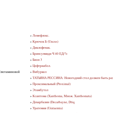
»
Ломефлокс.
»
Крючок Ii (Uncus)
»
Диклофенак.
»
Бринсулмиди Ч 40 ЕД/?с
»
Бион 3
»
Цефтриабол.
 Глютаминовой
»
Вибуркол
»
ТАТЬЯНА РЕССИНА: Новогодний стол должен быть разн
»
Проксимальный (Proximal)
»
Этамбутол
»
Ксантома (Xanthoma, Множ. Xanthomata)
»
Декарбазин (Decarbayne, Dtiq
»
Уратемия (Urataemia)