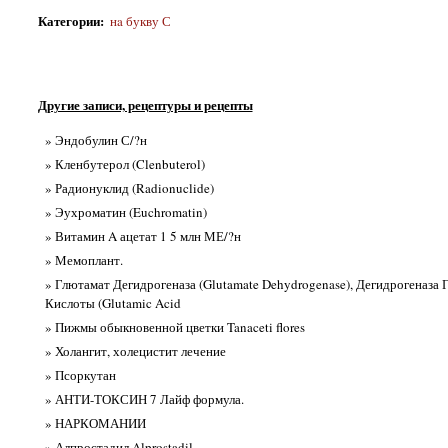
Категории
:
нa букву С
Другие записи, рецептуры и рецепты
» Эндобулин С/?н
» Кленбутерол (Clenbuterol)
» Радионуклид (Radionuclide)
» Эухроматин (Euchromatin)
» Витамин A ацетат 1 5 млн МЕ/?н
» Мемоплант.
» Глютамат Дегидрогеназа (Glutamate Dehydrogenase), Дегидрогеназа
Кислоты (Glutamic Acid
» Пижмы обыкновенной цветки Tanaceti flores
» Холангит, холецистит лечение
» Псоркутан
» АНТИ-ТОКСИН 7 Лайф формула.
» НАРКОМАНИИ
» Алпростадил Alprostadil