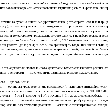
енных хирургических операций), в течение 4 нед после транслюмбальной арт
и или патология беременности с повышенным риском развития кровотечений (п
н, печени, желудочно-кишечные, урогенитальные, ретроперитонеальные и др.; р
карда), мозг (со смертельным исходом), гематомы; реперфузионная аритмия (п
окарда), тромбоэмболии (в связи с мобилизацией тромба или его фрагментацие
болизация холестерином при локальном тромболизисе в периферических артери
ышение уровня билирубина, активности АСТ, АЛТ, гамма-глутамилтранспептид
и анафилактоидные реакции (особенно при быстром введении): кожная сыпь, к
азм, тошнота, рвота, повышение температуры тела, озноб, головная боль, боли 
.ч. геморрагические), нефриты, полинейропатия, периорбитальный и ангионевр
 в т.ч. ацетилсалициловая кислота, декстраны, вальпроевая кислота усилива
ющими растворами — гидроксиэтилированным крахмалом и декстраном.
асто — кровотечения.
и — остановка кровотечения (по возможности), назначение антифибринолити
ы калликреина или протеазы, в т.ч. апротинин — в начальной дозе 500000 КИ
слота — 5 г за 1 ч, затем по 1 г/ч в течение 4–8 ч до достижения эффекта —
илированного крахмала). Симптоматическое лечение: при брадикардии — введ
ибрилляция, аллергических реакциях — назначение глюкокортикоидов, лихор