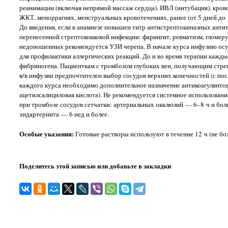
реанимации (включая непрямой массаж сердца), ИВЛ (интубация), кров
ЖКТ, меноррагиях, менструальных кровотечениях, ранее (от 5 дней до 1
До введения, если в анамнезе повышен титр антистрептокиназных антител
перенесенной стрептококковой инфекции: фарингит, ревматизм, гломеру
недоношенных рекомендуется УЗИ черепа. В начале курса инфузию осу
для профилактики аллергических реакций. До и во время терапии кажд
фибриногена. Пациенткам с тромбозом глубоких вен, получающим стреп
в/в инфузии предпочтителен выбор сосудов верхних конечностей (с по
каждого курса необходимо дополнительное назначение антикоагулянтов
ацетилсалициловая кислота). Не рекомендуется системное использовани
при тромбозе сосудов сетчатки: артериальных окклюзий — 6–8 ч и боле
эндартериита — 6 нед и более.
Особые указания:
Готовые растворы используют в течение 12 ч (не бол
Поделитесь этой записью или добавьте в закладки