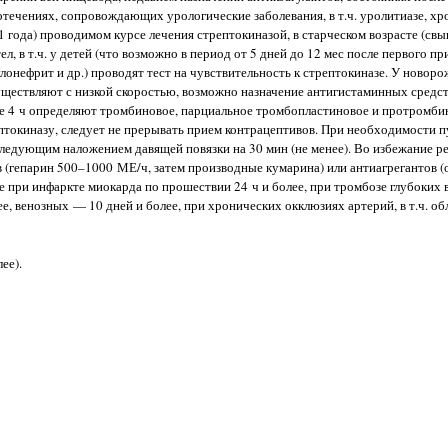
отечениях, сопровождающих урологические заболевания, в т.ч. уролитиазе, хр
 года) проводимом курсе лечения стрептокиназой, в старческом возрасте (свыш
, в т.ч. у детей (что возможно в период от 5 дней до 12 мес после первого п
лонефрит и др.) проводят тест на чувствительность к стрептокиназе. У новор
ществляют с низкой скоростью, возможно назначение антигистаминных средст
ые 4 ч определяют тромбиновое, парциальное тромбопластиновое и протромби
токиназу, следует не прерывать прием контрацептивов. При необходимости п
следующим наложением давящей повязки на 30 мин (не менее). Во избежание р
 (гепарин 500–1000 МЕ/ч, затем производные кумарина) или антиагрегантов 
е при инфаркте миокарда по прошествии 24 ч и более, при тромбозе глубоких в
е, венозных — 10 дней и более, при хронических окклюзиях артерий, в т.ч. 
ее).