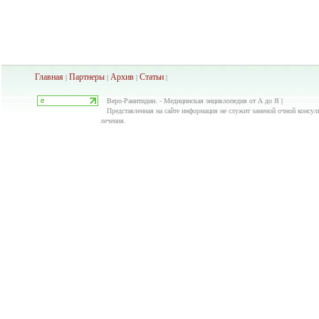
Главная
Партнеры
Архив
Ста
тьи
|
|
|
|
Веро-Ранитидин. - Медицинская энциклопедия от А до Я |
Представленная на сайте информация не служит заменой очной консуль
лечения.