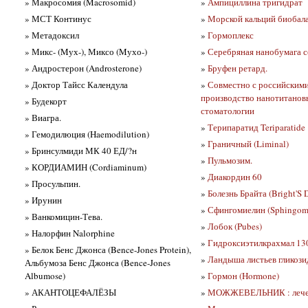
» Макросомия (Macrosomid)
»
Ампициллина тригидрат
» МСТ Континус
»
Морской кальций биобала
» Метадоксил
»
Гормоплекс
» Микс- (Mух-), Миксо (Mухо-)
»
Серебряная нанобумага с
» Андростерон (Androsterone)
»
Бруфен ретард.
» Доктор Тайсс Календула
»
Совместно с российским
производство нанотитановы
» Будекорт
стоматологии
» Виагра.
»
Терипаратид Teriparatide
» Гемодилюция (Haemodilution)
»
Граничный (Liminal)
» Бринсулмиди МК 40 ЕД/?н
»
Пульмозим.
» КОРДИАМИН (Cordiaminum)
»
Диакордин 60
» Просульпин.
»
Болезнь Брайта (Bright'S D
» Ирунин
»
Сфингомиелин (Sphingom
» Ванкомицин-Тева.
»
Лобок (Pubes)
» Налорфин Nalorphine
»
Гидроксиэтилкрахмал 13
» Белок Бенс Джонса (Bence-Jones Protein),
»
Ландыша листьев гликозид
Альбумоза Бенс Джонса (Bence-Jones
Albumose)
»
Гормон (Hormone)
» АКАНТОЦЕФАЛЁЗЫ
»
МОЖЖЕВЕЛЬНИК : лечени