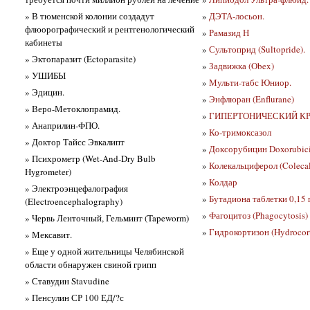
» В тюменской колонии создадут
»
ДЭТА-лосьон.
флюорографический и рентгенологический
»
Рамазид Н
кабинеты
»
Сультоприд (Sultopride).
» Эктопаразит (Ectoparasite)
»
Задвижка (Obex)
» УШИБЫ
»
Мульти-табс Юниор.
» Эдицин.
»
Энфлюран (Enflurane)
» Веро-Метоклопрамид.
»
ГИПЕРТОНИЧЕСКИЙ К
» Анаприлин-ФПО.
»
Ко-тримоксазол
» Доктор Тайсс Эвкалипт
»
Доксорубицин Doxorubic
» Психрометр (Wet-And-Dry Bulb
»
Колекальциферол (Colecalc
Hygrometer)
»
Колдар
» Электроэнцефалография
»
Бутадиона таблетки 0,15 г
(Electroencephalography)
»
Фагоцитоз (Phagocytosis)
» Червь Ленточный, Гельминт (Tapeworm)
»
Гидрокортизон (Hydrocorti
» Мексавит.
» Еще у одной жительницы Челябинской
области обнаружен свиной грипп
» Ставудин Stavudine
» Пенсулин СР 100 ЕД/?с