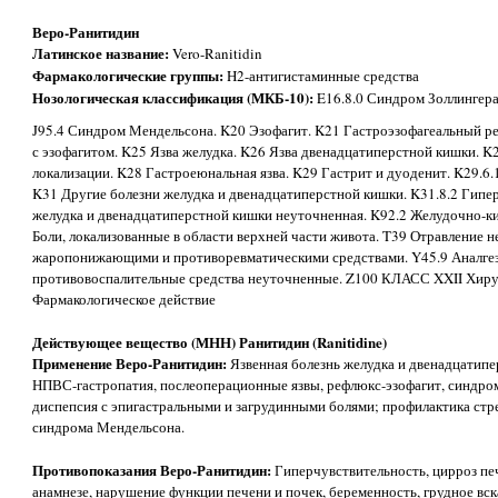
Веро-Ранитидин
Латинское название:
Vero-Ranitidin
Фармакологические группы:
H2-антигистаминные средства
Нозологическая классификация (МКБ-10):
E16.8.0 Синдром Золлингера
J95.4 Синдром Мендельсона. K20 Эзофагит. K21 Гастроэзофагеальный р
с эзофагитом. K25 Язва желудка. K26 Язва двенадцатиперстной кишки. K
локализации. K28 Гастроеюнальная язва. K29 Гастрит и дуоденит. K29.6
K31 Другие болезни желудка и двенадцатиперстной кишки. K31.8.2 Гипер
желудка и двенадцатиперстной кишки неуточненная. K92.2 Желудочно-к
Боли, локализованные в области верхней части живота. T39 Отравление
жаропонижающими и противоревматическими средствами. Y45.9 Аналг
противовоспалительные средства неуточненные. Z100 КЛАСС XXII Хиру
Фармакологическое действие
Действующее вещество (МНН) Ранитидин (Ranitidine)
Применение Веро-Ранитидин:
Язвенная болезнь желудка и двенадцатипе
НПВС-гастропатия, послеоперационные язвы, рефлюкс-эзофагит, синдро
диспепсия с эпигастральными и загрудинными болями; профилактика стре
синдрома Мендельсона.
Противопоказания Веро-Ранитидин:
Гиперчувствительность, цирроз пе
анамнезе, нарушение функции печени и почек, беременность, грудное вс