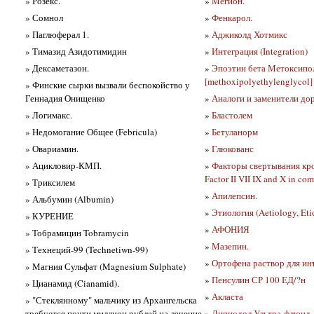
» Розекс.
»
Мегион.
» Сомнол
»
Фенкарол.
» Паглюферал 1.
»
Аджиколд Хотмикс
» Тимазид Азидотимидин
»
Интеграция (Integration)
» Дексаметазон.
»
Эпоэтин бета Метоксипол
[methoxipolyethylenglycol]
» Финские сырки вызвали беспокойство у
Геннадия Онищенко
»
Аналоги и заменители до
» Логимакс.
»
Бластолем
» Недомогание Общее (Febricula)
»
Бетуланорм
» Овариамин.
»
Глюкованс
» Ацикловир-КМП.
»
Факторы свертывания кров
Factor II VII IX and X in c
» Триксилем
»
Апилепсин.
» Альбумин (Albumin)
»
Этиология (Aetiology, Eti
» КУРЕНИЕ
»
АФОНИЯ
» Тобрамицин Tobramycin
»
Мазепин.
» Технеций-99 (Technetiwn-99)
»
Ортофена раствор для ин
» Магния Сульфат (Magnesium Sulphate)
»
Пенсулин СР 100 ЕД/?н
» Цианамид (Cianamid).
»
Акласта
» "Стеклянному" мальчику из Архангельска
требуется почти миллион рублей на лечение
»
Липиодол Ультра-флюид.