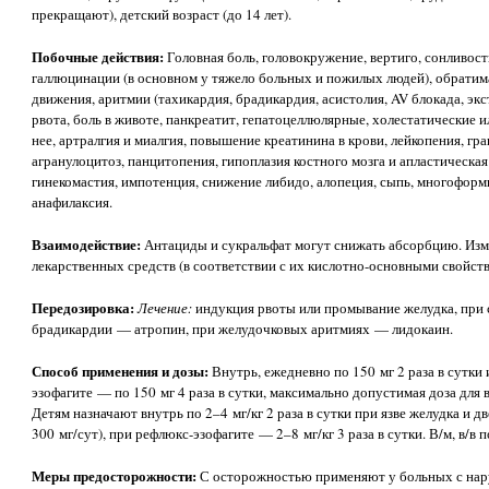
прекращают), детский возраст (до 14 лет).
Побочные действия:
Головная боль, головокружение, вертиго, сонливост
галлюцинации (в основном у тяжело больных и пожилых людей), обратим
движения, аритмии (тахикардия, брадикардия, асистолия, AV блокада, экс
рвота, боль в животе, панкреатит, гепатоцеллюлярные, холестатические 
нее, артралгия и миалгия, повышение креатинина в крови, лейкопения, г
агранулоцитоз, панцитопения, гипоплазия костного мозга и апластическа
гинекомастия, импотенция, снижение либидо, алопеция, сыпь, многоформ
анафилаксия.
Взаимодействие:
Антациды и сукральфат могут снижать абсорбцию. Изм
лекарственных средств (в соответствии с их кислотно-основными свойств
Передозировка:
Лечение:
индукция рвоты или промывание желудка, при 
брадикардии — атропин, при желудочковых аритмиях — лидокаин.
Способ применения и дозы:
Внутрь, ежедневно по 150 мг 2 раза в сутки
эзофагите — по 150 мг 4 раза в сутки, максимально допустимая доза для 
Детям назначают внутрь по 2–4 мг/кг 2 раза в сутки при язве желудка и
300 мг/сут), при рефлюкс-эзофагите — 2–8 мг/кг 3 раза в сутки. В/м, в/в 
Меры предосторожности:
С осторожностью применяют у больных с нар