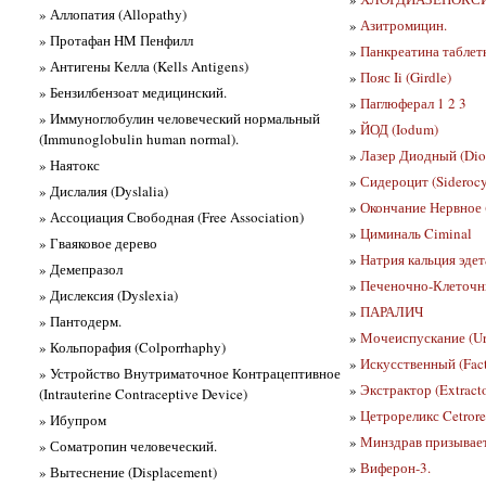
» Аллопатия (Allopathy)
»
Азитромицин.
» Протафан HM Пенфилл
»
Панкреатина таблет
» Антигены Келла (Kells Antigens)
»
Пояс Ii (Girdle)
» Бензилбензоат медицинский.
»
Паглюферал 1 2 3
» Иммуноглобулин человеческий нормальный
»
ЙОД (Iodum)
(Immunoglobulin human normal).
»
Лазер Диодный (Dio
» Наятокс
»
Сидероцит (Siderocy
» Дислалия (Dyslalia)
»
Окончание Нервное 
» Ассоциация Свободная (Free Association)
»
Циминаль Ciminal
» Гваяковое дерево
»
Натрия кальция эдет
» Демепразол
»
Печеночно-Клеточны
» Дислексия (Dyslexia)
»
ПАРАЛИЧ
» Пантодерм.
»
Мочеиспускание (Uri
» Кольпорафия (Colporrhaphy)
»
Искусственный (Fact
» Устройство Внутриматочное Контрацептивное
»
Экстрактор (Extracto
(Intrauterine Contraceptive Device)
»
Цетрореликс Cetrore
» Ибупром
»
Минздрав призывае
» Соматропин человеческий.
»
Виферон-3.
» Вытеснение (Displacement)