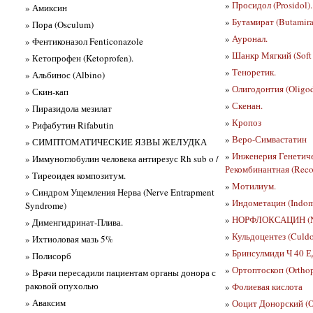
»
Просидол (Prosidol).
» Амиксин
»
Бутамират (Butamira
» Пора (Osculum)
»
Ауронал.
» Фентиконазол Fenticonazole
»
Шанкр Мягкий (Soft
» Кетопрофен (Ketoprofen).
»
Теноретик.
» Альбинос (Albino)
»
Олигодонтия (Oligod
» Скин-кап
»
Скенан.
» Пиразидола мезилат
»
Кропоз
» Рифабутин Rifabutin
»
Веро-Симвастатин
» СИМПТОМАТИЧЕСКИЕ ЯЗВЫ ЖЕЛУДКА
»
Инженерия Генетичес
» Иммуноглобулин человека антирезус Rh sub o /
Рекомбинантная (Reco
» Тиреоидея композитум.
»
Мотилиум.
» Синдром Ущемления Нерва (Nerve Entrapment
»
Индометацин (Indom
Syndrome)
»
НОРФЛОКСАЦИН (No
» Дименгидринат-Плива.
»
Кульдоцентез (Culdo
» Ихтиоловая мазь 5%
»
Бринсулмиди Ч 40 Е
» Полисорб
»
Ортоптоскоп (Ortho
» Врачи пересадили пациентам органы донора с
раковой опухолью
»
Фолиевая кислота
» Аваксим
»
Ооцит Донорский (O