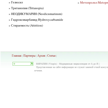
» Гелюсил
»
Метопролол Metopr
» Тританопия (Tritanopia)
» НЕОДИКУМАРИН (Neodicumarinum)
» Гидроксикарбамид Hydroxycarbamide
» Стираемость (Attrition)
Главная
Партнеры
Архив
Ста
тьи
|
|
|
|
ВИРАПИН (Virapin) - Медицинская энциклопедия от А до Я |
Представленная на сайте информация не служит заменой очной консуль
лечения.