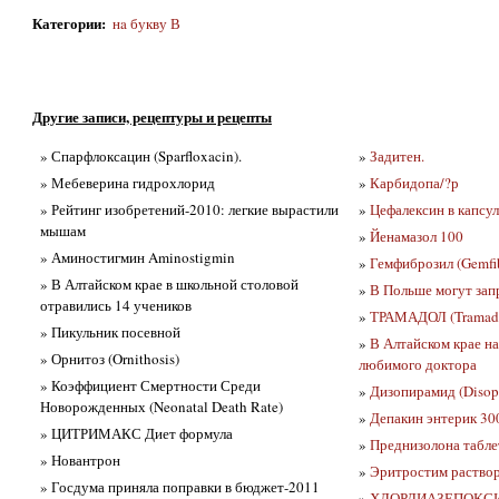
Категории
:
нa букву В
Другие записи, рецептуры и рецепты
» Спарфлоксацин (Sparfloxacin).
»
Задитен.
» Мебеверина гидрохлорид
»
Карбидопа/?р
» Рейтинг изобретений-2010: легкие вырастили
»
Цефалексин в капсул
мышам
»
Йенамазол 100
» Аминостигмин Aminostigmin
»
Гемфиброзил (Gemfib
» В Алтайском крае в школьной столовой
»
В Польше могут запр
отравились 14 учеников
»
ТРАМАДОЛ (Tramad
» Пикульник посевной
»
В Алтайском крае н
» Орнитоз (Ornithosis)
любимого доктора
» Коэффициент Смертности Среди
»
Дизопирамид (Disop
Новорожденных (Neonatal Death Rate)
»
Депакин энтерик 30
» ЦИТРИМАКС Диет формула
»
Преднизолона табле
» Новантрон
»
Эритростим раствор
» Госдума приняла поправки в бюджет-2011
»
ХЛОРДИАЗЕПОКСИД 