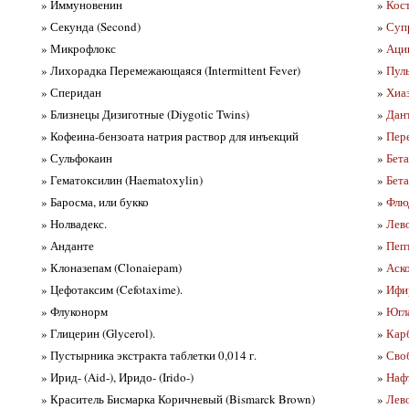
» Иммуновенин
»
Кост
» Секунда (Second)
»
Супр
» Микрофлокс
»
Аци
» Лихорадка Перемежающаяся (Intermittent Fever)
»
Пуль
» Сперидан
»
Хиаз
» Близнецы Дизиготные (Diygotic Twins)
»
Дант
» Кофеина-бензоата натрия раствор для инъекций
»
Пере
» Сульфокаин
»
Бет
» Гематоксилин (Haematoxylin)
»
Бета
» Баросма, или букко
»
Флю
» Нолвадекс.
»
Лево
» Анданте
»
Пепт
» Клоназепам (Clonaiepam)
»
Аск
» Цефотаксим (Cefotaxime).
»
Ифи
» Флуконорм
»
Югла
» Глицерин (Glycerol).
»
Карб
» Пустырника экстракта таблетки 0,014 г.
»
Сво
» Ирид- (Aid-), Иридо- (Irido-)
»
Нафт
» Краситель Бисмарка Коричневый (Bismarck Brown)
»
Лев