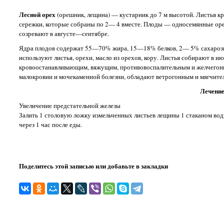
Лесной орех
(орешник, лещина) — кустарник до 7 м высотой. Листья к
сережки, которые собраны по 2— 4 вместе. Плоды — односемянные орех
созревают в августе—сентябре.
Ядра плодов содержат 55—70% жира, 15—18% белков, 2— 5% сахарозы, в
используют листья, орехи, масло из орехов, кору. Листья собирают в
кровоостанавливающим, вяжущим, противовоспалительным и желчегон
малокровии и мочекаменной болезни, обладают ветрогонным и мягчител
Лечение
Увеличение предстательной железы
Залить 1 столовую ложку измельченных листьев лещины 1 стаканом воды,
через 1 час после еды.
Поделитесь этой записью или добавьте в закладки