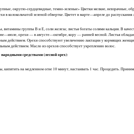
рупные, округло-сердцевидные, темно-зеленые» Цветки мелкие, невзрачные, о
и в колокольчатой зеленой обвертке. Цветет в марте—апреле до распускания 
итамины группы В и Е, соли железа; листья богаты солями кальция. В качес
 июне—июле, орехи — в августе—октябре, кору — ранней весной. Листья обла
ным действием. Орехи способствуют увеличению лактации у кормящих женщи
ьным действием. Масло из орехов способствует укреплению волос.
 народными средствами (лесной орех)
:
 кипятить на медленном огне 10 минут, настаивать 1 час. Процедить. Принима