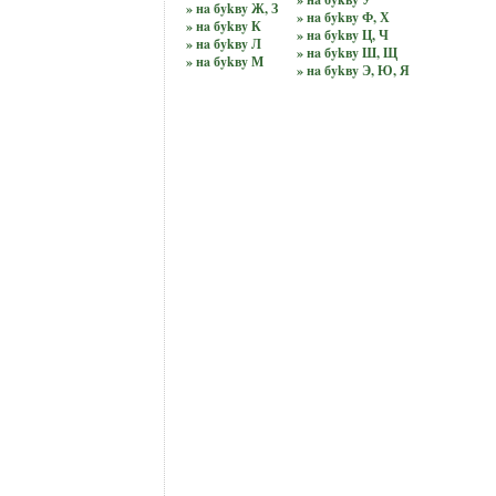
» нa бykвy Ж, З
» нa бykвy Ф, Х
» нa бykвy К
» нa бykвy Ц, Ч
» нa бykвy Л
» нa бykвy Ш, Щ
» нa бykвy М
» нa бykвy Э, Ю, Я