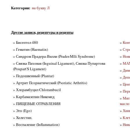
Категории
:
на бyквy Л
Другие записи, рецептуры и рецепты
» Бисептол 480
»
Кон
» Гематин (Haematin)
»
Стре
» Синдром Прадера-Вилли (Prader-Mlli Syndrome)
»
Нов
» Связка Паховая (Inguinal Ligament), Связка Пупартова
»
МАМ
(Poupart'S Ligament)
»
Дим
» Подошвенный (Plantar)
»
Деп
» Артрит Псориатический (Psoriatic Arthritis)
»
Цен
» Хлорамбуцил Chlorambucil
»
Пери
» Карбамазепин Никомед
»
Мяты
» ПИЩЕВЫЕ ОТРАВЛЕНИЯ
масло 
» Эго (Ego)
»
Хини
» Холестин.
»
Клет
» Воспаление (Inflammation)
»
Нив