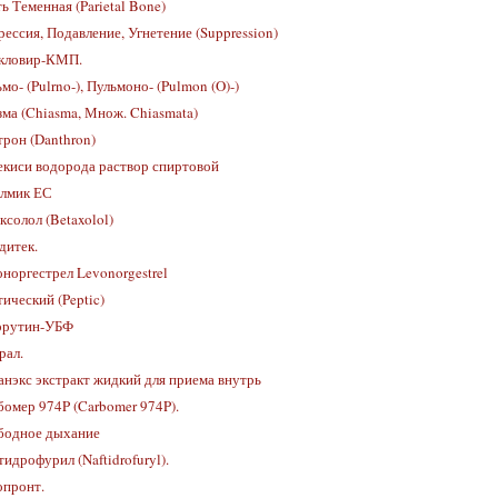
ь Теменная (Parietal Bone)
ессия, Подавление, Угнетение (Suppression)
кловир-КМП.
мо- (Pulrno-), Пульмоно- (Pulmon (O)-)
ма (Chiasma, Множ. Chiasmata)
рон (Danthron)
киси водорода раствор спиртовой
алмик ЕС
ксолол (Betaxolol)
дитек.
норгестрел Levonorgestrel
ический (Peptic)
орутин-УБФ
рал.
нэкс экстракт жидкий для приема внутрь
омер 974P (Carbomer 974P).
бодное дыхание
идрофурил (Naftidrofuryl).
опронт.