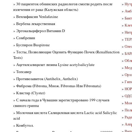
» 30 пациенток обнинских радиологов смогли родить после
»
Нутр
излечения от рака (Калужская область)
»
Амби
» Венлафаксин Venlafaxine
»
Бакт
» Вербена лекарственная
»
Клет
» Эргокальциферол Витамин D
»
Нит
» Сомбревин
»
ТЕР
» Буспирон Buspirone
»
Олес
» Тесты, Позволяющие Оценить Функцию Почек (Renalfunction
»
БАР
Tests)
»
Обли
» Ацетилсалицилат лизина Lysine acetylsalicylate
»
Мед
» Топсавер
»
Орхи
» Противозавиток (Antihelix, Anthelix)
»
Гипо
» Фиброма (Fibroma, Множ. Fibromas Или Fibromata)
»
НОР
» Клистир (Clyster)
»
ОДО
» С начала года в Чувашии зарегистрировано 199 случаев
»
Мона
свиного гриппа
»
Поли
» Молочная кислота Салициловая кислота Lactic acid Salicylic
»
Рад
acid
»
Алпр
» Комбутол.
»
Вита