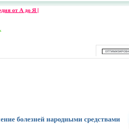
ия от А до Я |
к
ние болезней народными средствами