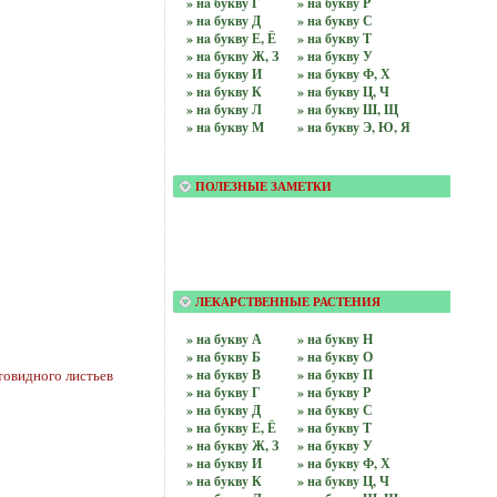
» нa букву Г
» нa букву Р
» нa букву Д
» нa букву С
» нa букву Е, Ё
» нa букву Т
» нa букву Ж, З
» нa букву У
» нa букву И
» нa букву Ф, Х
» нa букву К
» нa букву Ц, Ч
» нa букву Л
» нa букву Ш, Щ
» нa букву М
» нa букву Э, Ю, Я
ПОЛЕЗНЫЕ ЗАМЕТКИ
ЛЕКАРСТВЕННЫЕ РАСТЕНИЯ
» на бyквy А
» на бyквy Н
» на бyквy Б
» на бyквy О
товидного листьев
» на бyквy В
» на бyквy П
» на бyквy Г
» на бyквy Р
» на бyквy Д
» на бyквy С
» на бyквy Е, Ё
» на бyквy Т
» на бyквy Ж, З
» на бyквy У
» на бyквy И
» на бyквy Ф, Х
» на бyквy К
» на бyквy Ц, Ч