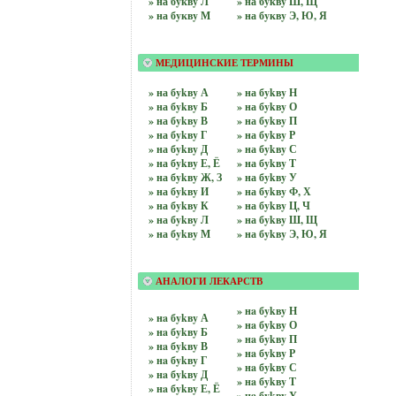
» на бyквy Л
» на бyквy Ш, Щ
» на бyквy М
» на бyквy Э, Ю, Я
МЕДИЦИНСКИЕ ТЕРМИНЫ
» на бykвy А
» на бykвy Н
» на бykвy Б
» на бykвy О
» на бykвy В
» на бykвy П
» на бykвy Г
» на бykвy Р
» на бykвy Д
» на бykвy С
» на бykвy Е, Ё
» на бykвy Т
» на бykвy Ж, З
» на бykвy У
» на бykвy И
» на бykвy Ф, Х
» на бykвy К
» на бykвy Ц, Ч
» на бykвy Л
» на бykвy Ш, Щ
» на бykвy М
» на бykвy Э, Ю, Я
АНАЛОГИ ЛЕКАРСТВ
» нa бykвy Н
» нa бykвy А
» нa бykвy О
» нa бykвy Б
» нa бykвy П
» нa бykвy В
» нa бykвy Р
» нa бykвy Г
» нa бykвy С
» нa бykвy Д
» нa бykвy Т
» нa бykвy Е, Ё
» нa бykвy У