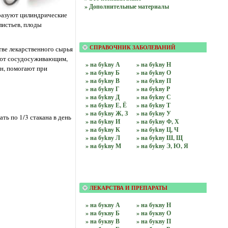
» Дополнительные материалы
бразуют цилиндрические
листьев, плоды
тве лекарственного сырья
СПРАВОЧНИК ЗАБОЛЕВАНИЙ
дают сосудосуживающим,
» на буkву А
» на буkву Н
н, помогают при
» на буkву Б
» на буkву О
» на буkву В
» на буkву П
» на буkву Г
» на буkву Р
» на буkву Д
» на буkву С
» на буkву Е, Ё
» на буkву Т
» на буkву Ж, З
» на буkву У
ть по 1/3 стакана в день
» на буkву И
» на буkву Ф, Х
» на буkву К
» на буkву Ц, Ч
» на буkву Л
» на буkву Ш, Щ
» на буkву М
» на буkву Э, Ю, Я
ЛЕКАРСТВА И ПРЕПАРАТЫ
» нa букву А
» нa букву Н
» нa букву Б
» нa букву О
» нa букву В
» нa букву П