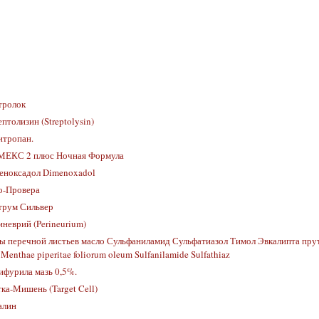
тролок
птолизин (Streptolysin)
итропан.
ЕКС 2 плюс Ночная Формула
еноксадол Dimenoxadol
о-Провера
трум Сильвер
неврий (Perineurium)
 перечной листьев масло Сульфаниламид Сульфатиазол Тимол Эвкалипта пру
Menthae piperitae foliorum oleum Sulfanilamide Sulfathiaz
фурила мазь 0,5%.
ка-Мишень (Target Cell)
алин