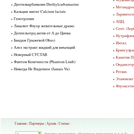
» Диэтилкарбамазин Diethylcarbamazine
»
Метандро
» Кальция лактат Calcium lactate
»
Ларингоспа
» Генотропин
»
АЦЦ.
» Лакалют Флуор жевательные драже.
»
Септ- (Sept
» Доппельгерц актив от А до Цинка
»
Нутрифлек
» Бандаж Грыжевой Ohus)
»
Интал.
» Алоэ экстракт жидкий для инъекций
»
Бринсулра
» Неверный СУСТАВ
»
Канатик П
» Фантом Конечности (Phantom Limb)
»
Ондансетр
» Никогда Не Виденное (Jamais Vu)
»
Реглан.
»
Этамзилат 
»
Флуоксети
Главная
Партнеры
Архив
Ста
тьи
|
|
|
|
Вероника лекарственная - Медицинская энциклопедия от А до Я |