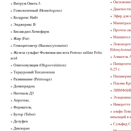
»
Оксилизин
» Витрум Омега-3.
»
Диагности
» Гомологичный (Homologous)
»
Эфир для н
» Колдрекс Найт
»
Минитрахе
» Энджерикс В
»
Прочти св
» Бисакодил-Хемофарм.
»
Маннитол 
» Жир (Fat)
»
Левонорге
» Гемоцитометр (Haemocytometer)
Ethinylestra
» Железа сульфат Фолиевая кислота Ferrous sulfate Folic
»
Алмагель 
acid
»
Панкреати
» Олигоовуляция (Oligoovulation)
0,25 г.
» Теркуроний Tercuronium
»
Папаверин
» Разминание (Petrissage)
»
Плазма Кр
» Домперидон.
»
ЛИМФАН
» Натекаль Д3
»
Этацизина
» Апротекс.
»
Никоретте
» Формагель.
»
альфа-Ток
» Бугор (Tuber)
инъекций в 
» Делуфен
»
Сульфид Се
» Диклоран
»
Муковисци