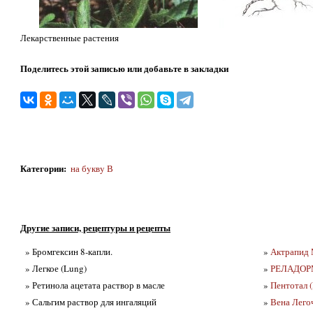
Лекарственные растения
Поделитесь этой записью или добавьте в закладки
Категории
:
на бyквy В
Другие записи, рецептуры и рецепты
» Бромгексин 8-капли.
»
Актрапид 
» Легкое (Lung)
»
РЕЛАДОРМ
» Ретинола ацетата раствор в масле
»
Пентотал (
» Сальгим раствор для ингаляций
»
Вена Легоч