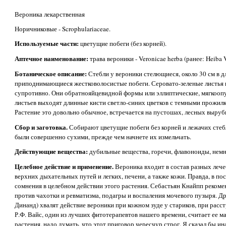
Вероника лекарственная
Норичниковые - Scrophulariaceae.
Используемые части:
цветущие побеги (без корней).
Аптечное наименование:
трава вероники - Veronicae herba (ранее: Heiba V
Ботаническое описание:
Стебли у вероники стелющиеся, около 30 см в д
приподнимающиеся жестковолосистые побеги. Серовато-зеленые листья
супротивно. Они обратнояйцевидной формы или эллиптические, мягкоопу
листьев выходят длинные кисти светло-синих цветков с темными прожилка
Растение это довольно обычное, встречается на пустошах, лесных вырубк
Сбор и заготовка.
Собирают цветущие побеги без корней и лежачих стебл
были совершенно сухими, прежде чем начнете их измельчать.
Действующие вещества:
дубильные вещества, горечи, флавоноиды, немн
Целебное действие и применение.
Вероника входит в состав разных лече
верхних дыхательных путей и легких, печени, а также кожи. Правда, в п
сомнения в целебном действии этого растения. Себастьян Кнайпп рекоме
против чахотки и ревматизма, подагры и воспаления мочевого пузыря. Др
Динанд) хвалят действие вероники при кожном зуде у стариков, при расс
Р.Ф. Вайс, один из лучших фитотерапевтов нашего времени, считает ее 
растения, надо думать, что этот приговор чересчур строг. Я сказал бы и