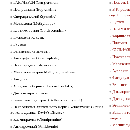
» ГАНГЛЕРОН (Gangleronum)
»
Полость П 
» Изопреналин (Isoprenaline)
»
В Кировско
еще 100 вра
» Спорадический (Sporadic)
»
Густель.
» Метилдопа (Methyldopa).
»
ПСИХООР
» Кортикотропин (Corticotrophin)
»
Фарингоэк
» Рисполепт Конста.
»
Пиламин
» Густель
»
СУЛЬФАЗИН
» Бетаметазона валерат.
»
Протирелин
» Анэнцефалия (Апепсеphaly)
»
Мелоксика
» Палиперидон Paliperidone
»
Аурорикс.
» Метилэргометрин Methylergometrine
»
Фасцикуляц
» Апаурин
»
Бетагистин
» Хондрит Реберный (Costochondritis)
»
Доксапрос
» Диазепам-ратиофарм.
»
Дренирова
» Баллистокардиограф (Ballistocardiograph)
»
Этинилэстр
» Нейромиелит Зрительного Нерва (Neuromyelitis Optica),
Болезнь Девика (Devic'S Disease)
»
Вакцина г
жидкая
» Кломипрамин (Clomipramine)
»
Магния су
» Антидромный (Antidromic)