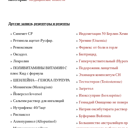
Другие записи, рецептуры и рецепты
» Синемет СР
»
Индометацин 50 Берлин-Хеми
» Ретинола ацетат-Русфар.
»
Уремия (Uraemia)
» Ремоксикам
»
Фервекс от боли в горле
» Оксадол.
»
Билтрицид.
» Лекролин
»
Гиперчувствительный (Hyperse
» ПОЛИВИТАМИНЫ ВИТАМИН C
»
Подорожник ланцетный
плюс Кид с формула
»
Эхинацея композитум СН
» ШЕНЛЕЙНА—ГЕНОХА ПУРПУРА
»
Тестостерон (Testosterone)
» Менингизм (Meningism)
»
Загретол
» Йоверсол Ioversol
»
Изокссуприн (Isoxsuprine)
» Сальгим раствор для ингаляций
»
Геннадий Онищенко не повери
» Нутрифлекс 40/?ацт
»
Натрия оксибутирата раствор
» Риспаксол
»
Буформин Buformin
» Аллопуринол (Allopurinol)
»
Большинство австралийцев пр
» Метронидазол в/?ацт
спланированного выбора пола 