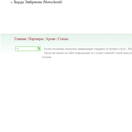
» Хорда Эмбриона (Notochord)
Главная
Партнеры
Архив
Ста
тьи
|
|
|
|
Более половины пожилых американцев страдают от потери слуха - Мед
Представленная на сайте информация не служит заменой очной консуль
лечения.