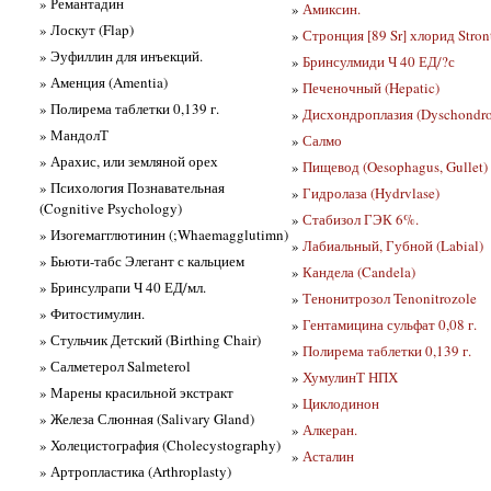
» Ремантадин
»
Амиксин.
» Лоскут (Flap)
»
Стронция [89 Sr] хлорид Stront
» Эуфиллин для инъекций.
»
Бринсулмиди Ч 40 ЕД/?с
» Аменция (Amentia)
»
Печеночный (Hepatic)
» Полирема таблетки 0,139 г.
»
Дисхондроплазия (Dyschondro
» МандолТ
»
Салмо
» Арахис, или земляной орех
»
Пищевод (Oesophagus, Gullet)
» Психология Познавательная
»
Гидролаза (Hydrvlase)
(Cognitive Psychology)
»
Стабизол ГЭК 6%.
» Изогемагглютинин (;Whaemagglutimn)
»
Лабиальный, Губной (Labial)
» Бьюти-табс Элегант с кальцием
»
Кандела (Candela)
» Бринсулрапи Ч 40 ЕД/мл.
»
Тенонитрозол Tenonitrozole
» Фитостимулин.
»
Гентамицина сульфат 0,08 г.
» Стульчик Детский (Birthing Chair)
»
Полирема таблетки 0,139 г.
» Салметерол Salmeterol
»
ХумулинТ НПХ
» Марены красильной экстракт
»
Циклодинон
» Железа Слюнная (Salivary Gland)
»
Алкеран.
» Холецистография (Cholecystography)
»
Асталин
» Артропластика (Arthroplasty)