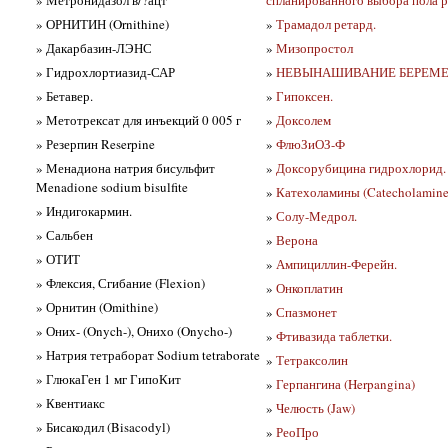
» ОРНИТИН (Ornithine)
»
Трамадол ретард.
» Дакарбазин-ЛЭНС
»
Мизопростол
» Гидрохлортиазид-САР
»
НЕВЫНАШИВАНИЕ БЕРЕМ
» Бетавер.
»
Гипоксен.
» Метотрексат для инъекций 0 005 г
»
Доксолем
» Резерпин Reserpine
»
ФлюЗиОЗ-Ф
» Менадиона натрия бисульфит
»
Доксорубицина гидрохлорид.
Menadione sodium bisulfite
»
Катехоламины (Catecholamine
» Индигокармин.
»
Солу-Медрол.
» Сальбен
»
Верона
» ОТИТ
»
Ампициллин-Ферейн.
» Флексия, Сгибание (Flexion)
»
Онкоплатин
» Орнитин (Omithine)
»
Спазмонет
» Оних- (Onych-), Онихо (Onycho-)
»
Фтивазида таблетки.
» Натрия тетраборат Sodium tetraborate
»
Тетраксолин
» ГлюкаГен 1 мг ГипоКит
»
Герпангина (Herpangina)
» Квентиакс
»
Челюсть (Jaw)
» Бисакодил (Bisacodyl)
»
РеоПро