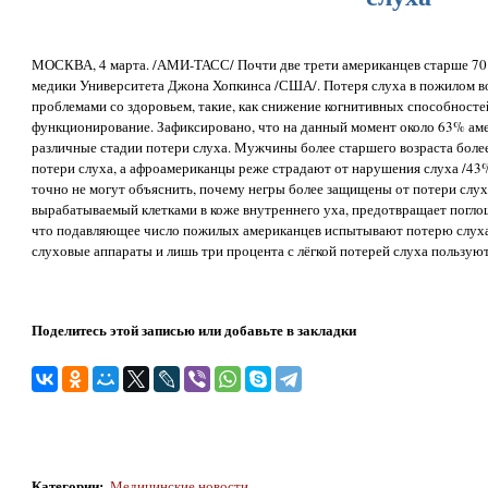
МОСКВА, 4 марта. /АМИ-ТАСС/ Почти две трети американцев старше 70 
медики Университета Джона Хопкинса /США/. Потеря слуха в пожилом во
проблемами со здоровьем, такие, как снижение когнитивных способносте
функционирование. Зафиксировано, что на данный момент около 63% аме
различные стадии потери слуха. Мужчины более старшего возраста боле
потери слуха, а афроамериканцы реже страдают от нарушения слуха /43
точно не могут объяснить, почему негры более защищены от потери слух
вырабатываемый клетками в коже внутреннего уха, предотвращает погло
что подавляющее число пожилых американцев испытывают потерю слуха, 
слуховые аппараты и лишь три процента с лёгкой потерей слуха пользую
Поделитесь этой записью или добавьте в закладки
Категории
:
Медицинские новости