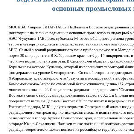
основных промысловых 
МОСКВА, 7 апреля. /ИТАР-ТАСС/. На Дальнем Востоке радиационный фо
мониторинг на наличие радиации в основных промысловых видах рыб в с
АЭС "Фукусима-1".Во всех субъектах РФ этого обширного региона уров
утром в четверг, находится в пределах естественных показателей, сооб
МЧС. Самый высокий радиационного фона приборы показали в Магаданско
норме 30 микрорентген. В Хабаровском крае - от 9 до 14 микрорентген, в 
что ниже нормы почти в два раза. В Сахалинской области радиационный ф
Курильске на острове Кунашир, который из российских территорий ближ
фон держится на уровне 8 микрорентген.Со своей стороны территориаль
Хабаровскому краю заверило, что "результаты исследований атмосферных
Комсомольске-на-Амуре по суммарной бета-активности, цезию-137, стро
многолетних значений". Специалисты-радиологи подчеркивают: "Опаснос
Востоке в связи с выбросами радиоактивных веществ с АЭС в Японии не
продолжают вести на Дальнем Востоке 630 постоянных и передвижных п
Роспотребнадзора, МЧС и других ведомств. Спектральный анализ возду
радиационного контроля научно-исследовательского испытательного ин
развернутого в городе Артёме Приморского края, и специальной лабора
в городе Южно-Сахалинске. Налажен также постоянный контроль состоя
радиация теоретически может попасть на российскую территорию не толь