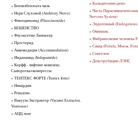
»
Кальцитонин-депо.
» Бензилбензоата мазь
»
Часть Парасимпатическая
» Нерв Слуховой (Auditory Nerve)
Nervous System)
» Флюоцинонид (Fluocinonide)
»
Эндогенный (Endogenous
» БЕШЕНСТВО
»
Омнипак.
» Флуоксетин Ланнахер
»
Фибринолизин человека F
» Простерид.
»
Свищ (Fistula, Множ. Fistu
» Аккомодация (Accommodation)
»
Спигелон
» Индапамид (Indapamide).
»
Доксорубицин-ЛЭНС.
» Корфф - лифтинг комплекс.
Сыворотка+компрессы.
» ТЕНТЕКС ФОРТЕ (Tentex forte)
» Никардия.
» Ревалгин
» Вакуум-Экстрактор (Vaсиит Extractor,
Ventouse)
» АЦЦ лонг