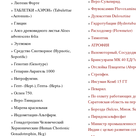
»
Веро-Сульпирид.
» Лютеин Форте
»
Флувоксамин Fluvoxamin
» ТАБЛЕТКИ «АЭРОН» (Tabulettae
«Aeronum»)
»
Дулоксетин Duloxetine
» Глицин
»
Гидротубация (Hydrotuba
» Алоэ древовидного листья Aloes
»
Расходомер (Flowmeter)
arborescens folia
»
Тимоптик
» Эуглюкон
»
АТРОФИЯ
» Средство Снотворное (Hypnotic,
»
Вазомоторный, Сосудодви
Soporific)
»
Бринсулрапи МК 40 ЕД/?
» Генотип (Genotype)
»
Отслойка Плаценты (Abrpu
» Гепарин-Акригель 1000
»
Стрепфен.
» Нитрофунгин.
»
Инсуман Комб 15 ГТ
» Гепт- (Hept-), Гепта- (Hepta-)
»
Певарил.
» Оспен 750.
»
По охвату работающих д
» Веро-Тинидазол.
Саратовская область на пер
» Марена красильная
»
Борозда (Sulcus, Множ. Su
» Индометацин-Альтфарм.
»
Пиридоксальфосфат
» Гонадотропин Человеческий
»
Министр промышленности 
Хорионическии (Human Chorionic
Индии с целью развития со
Gonadotrophin, Hcg)