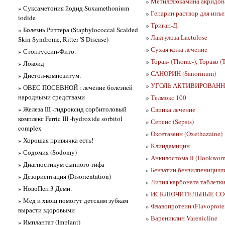
»
Метилглюкамина акридонац
» Суксаметония йодид Suxamethonium
»
Гепарин раствор для инъ
iodide
»
Триган-Д.
» Болезнь Риттера (Staphylococcal Scalded
»
Лактулоза Lactulose
Skin Syndrome, Ritter 'S Disease)
»
Сухая кожа лечение
» Стоптуссин-Фито.
»
Торак- (Thorac-), Торако (
» Локоид
»
САНОРИН (Sanorinum)
» Диетол-композитум.
»
УГОЛЬ АКТИВИРОВАННЫЙ 
» ОВЕС ПОСЕВНОЙ : лечение болезней
народными средствами
»
Телмокс 100
» Железа III -гидроксид сорбитоловый
»
Свинка лечение
комплекс Ferric III -hydroxide sorbitol
»
Сепсис (Sepsis)
complex
»
Оксетазаин (Oxethazaine)
» Хорошая привычка есть!
»
Клиндамицин
» Содомия (Sodomy)
»
Анкилостома Ii (Hookwor
» Диагностикум сыпного тифа
»
Бензатин бензилпеницилл
» Дезориентация (Disorientation)
»
Лития карбоната таблетки
» НовоПен 3 Деми.
»
ИСКЛЮЧИТЕЛЬНЫЕ СО
» Мед и хвощ помогут детским зубкам
»
Флавопротеин (Flavoprote
вырасти здоровыми
»
Варениклин Varenicline
» Имплантат (Implant)