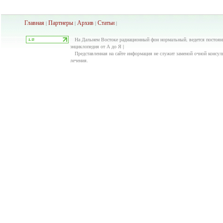
Главная
Партнеры
Архив
Ста
тьи
|
|
|
|
На Дальнем Востоке радиационный фон нормальный, ведется постоянн
энциклопедия от А до Я |
Представленная на сайте информация не служит заменой очной консуль
лечения.