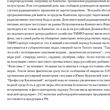
и морепродуктами, например на Камчатке, организован радиационный кон
полуострова. И на сегодняшний день, как сообщила руководитель краево
случаев радиационного заражения не зарегистрировано. "Вся рыба абсолю
предназначенная для вывоза за пределы Камчатки, проходит тщательный
радиоактивных изотопов йода и цезия. Дополнительный радиационный к
питания, которые поступают на рынки Петропавловска-Камчатского.Впр
проводятся не только на Камчатке, но и на всем российском Дальнем Вос
исследовательского центра рыбного хозяйства /ТИНРО-центр/ ввели пос
фона, так и самой рыбы на обширных акваториях непосредственно перед
ТИНРО-центра говорится, что в зимний и весенний период большая часть
нагуливается в субарктических водах северной части Тихого океана. "Та
лососей с потенциально опасными водами... практически исключен", - от
виды рыб - ставрида, анчоус, сардины, скумбрия, сайра - более плотно 
на популяцию самого массового промыслового вида российских рыбаков н
"Фукусима-1" не повлияет: большая часть минтая и сельди постоянно об
морях. Тем не менее фактически сразу после сообщения об аварии на 
организован регулярный мониторинг ситуации в Южно-Курильской зоне с
"Профессор Кагановский", который пока не показал увеличения естестве
водной среде.Есть и другие меры обеспечения безопасности населения с
ветеринарному и фитосанитарному надзору России ввела временное огра
морской продукции с 242 японских рыбоперерабатывающих предприятий,
поставляется продукция в РФ.