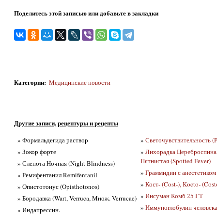
Поделитесь этой записью или добавьте в закладки
Категории
:
Медицинские новости
Другие записи, рецептуры и рецепты
» Формальдегида раствор
»
Светочувствительность (Ph
» Зокор форте
»
Лихорадка Цереброспиналь
Пятнистая (Spotted Fever)
» Слепота Ночная (Night Blindness)
»
Граммидин с анестетиком
» Ремифентанил Remifentanil
»
Кост- (Cost-), Kocto- (Cost
» Опистотонус (Opisthotonos)
»
Инсуман Комб 25 ГТ
» Бородавка (Wart, Verruca, Множ. Verrucae)
»
Иммуноглобулин человека 
» Индапрессин.