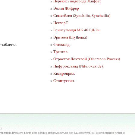
»
Перекись водорода Жифрер
»
Эозин Жифрер
»
Синхейлия (Synchilia, Syncheilia)
»
ЦеклорТ
»
Бринсулмиди МК 40 ЕД/?н
»
Эритема (Erythema)
г таблетки
»
Фтивазид.
»
Трентал.
»
Отросток Локтевой (Olecranon Process)
»
Нифуроксазид (Nifuroxazide).
»
Квадроприл.
»
Стоптуссин.
 |
ьтации лечащего врача и не должна использоваться для самостоятельной диагностики и лечения.