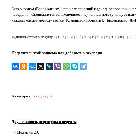
Бихевиоризм (Behaviourism) - психологический подход, основанный на
поведения. Специалисты, занимающиеся изучением поведения, устанав
каждом конкретном случае (см. Кондиционирование). - Бихевиорист (beha
Медицинские термины на букву
А
|
Б
|
В
|
Г
|
Д
|
Е, Ё
|
Ж, З
|
И
|
К
|
Л
|
М
|
Н
|
О
|
П
|
Р
|
С
|
Т
Поделитесь этой записью или добавьте в закладки
Категории
:
на бykвy Б
Другие записи, рецептуры и рецепты
» Медарум 20.