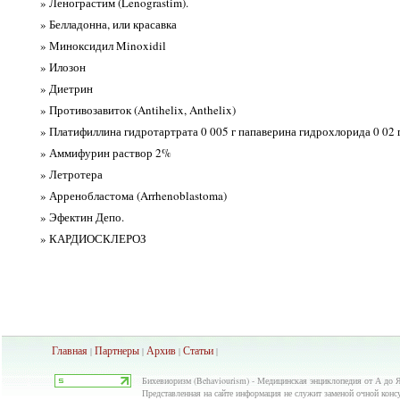
» Ленограстим (Lenograstim).
» Белладонна, или красавка
» Миноксидил Minoxidil
» Илозон
» Диетрин
» Противозавиток (Antihelix, Anthelix)
» Платифиллина гидротартрата 0 005 г папаверина гидрохлорида 0 02 
» Аммифурин раствор 2%
» Летротера
» Арренобластома (Arrhenoblastoma)
» Эфектин Депо.
» КАРДИОСКЛЕРОЗ
Главная
Партнеры
Архив
Ста
тьи
|
|
|
|
Бихевиоризм (Behaviourism) - Медицинская энциклопедия от А до Я
Представленная на сайте информация не служит заменой очной консул