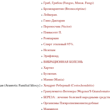
»
Гриб, Грибок (Fungus, Множ. Fungi)
»
Бромокриптин (Bromocriptine)
»
Лейкеран.
»
Гино-Дактарин
»
Переносчик (Vector)
»
Пливасепт П.
»
Ромпаркин
»
Спирт этиловый 95%.
»
Нозепам
»
Эрифлюид.
»
ВИБРАЦИОННАЯ БОЛЕЗНЬ
»
Хартил
»
Бускопан.
»
Мания (Mania)
я (Атаиrotic Familial Idiocy}
»
Хондрит Реберный (Costochondritis)
»
Гранулематоз Вегенера (Wegener'S Granulomatos
»
БЕРЕЗА : лечение болезней народными средст
»
Организмы Плевропневмониеподобные
»
Макмирор