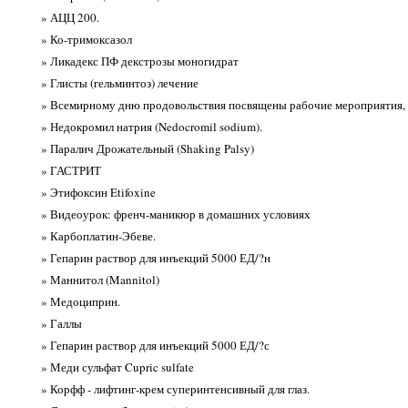
» АЦЦ 200.
» Ко-тримоксазол
» Ликадекс ПФ декстрозы моногидрат
» Глисты (гельминтоз) лечение
» Всемирному дню продовольствия посвящены рабочие мероприятия,
» Недокромил натрия (Nedocromil sodium).
» Паралич Дрожательный (Shaking Palsy)
» ГАСТРИТ
» Этифоксин Etifoxine
» Видеоурок: френч-маникюр в домашних условиях
» Карбоплатин-Эбеве.
» Гепарин раствор для инъекций 5000 ЕД/?н
» Маннитол (Mannitol)
» Медоциприн.
» Галлы
» Гепарин раствор для инъекций 5000 ЕД/?с
» Меди сульфат Cupric sulfate
» Корфф - лифтинг-крем суперинтенсивный для глаз.