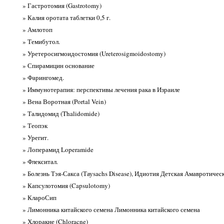
» Гастротомия (Gastrotomy)
» Калия оротата таблетки 0,5 г.
» Амлотоп
» Темибутол.
» Уретеросигмоидостомия (Ureterosigmoidostomy)
» Спирамицин основание
» Фарингомед.
» Иммунотерапия: перспективы лечения рака в Израиле
» Вена Воротная (Portal Vein)
» Талидомид (Thalidomide)
» Теопэк
» Урегит.
» Лоперамид Loperamide
» Флекситал.
» Болезнь Тэя-Сакса (Тауsachs Disease), Идиотия Детская Амавротическа
» Капсулотомия (Capsulotomy)
» КлароСип
» Лимонника китайского семена Лимонника китайского семена
» Хлоракне (Chloracne)