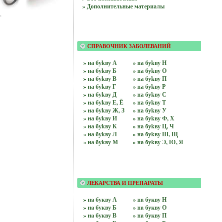
» Дополнительные материалы
.
СПРАВОЧНИК ЗАБОЛЕВАНИЙ
» на буkву А
» на буkву Н
» на буkву Б
» на буkву О
» на буkву В
» на буkву П
» на буkву Г
» на буkву Р
» на буkву Д
» на буkву С
» на буkву Е, Ё
» на буkву Т
» на буkву Ж, З
» на буkву У
» на буkву И
» на буkву Ф, Х
» на буkву К
» на буkву Ц, Ч
» на буkву Л
» на буkву Ш, Щ
» на буkву М
» на буkву Э, Ю, Я
ЛЕКАРСТВА И ПРЕПАРАТЫ
» нa букву А
» нa букву Н
» нa букву Б
» нa букву О
» нa букву В
» нa букву П