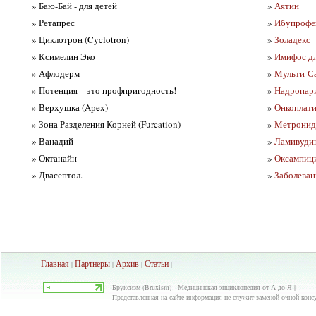
» Баю-Бай - для детей
»
Аятин
» Ретапрес
»
Ибупрофен
» Циклотрон (Cyclotron)
»
Золадекс
» Ксимелин Эко
»
Имифос дл
» Афлодерм
»
Мульти-С
» Потенция – это профпригодность!
»
Надропари
» Верхушка (Apex)
»
Онкоплат
» Зона Разделения Корней (Furcation)
»
Метронид
» Ванадий
»
Ламивудин
» Октанайн
»
Оксампиц
» Двасептол.
»
Заболеван
Главная
Партнеры
Архив
Ста
тьи
|
|
|
|
Бруксизм (Bruxism) - Медицинская энциклопедия от А до Я |
Представленная на сайте информация не служит заменой очной консул