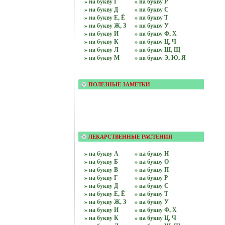
» нa букву Г
» нa букву Р
» нa букву Д
» нa букву С
» нa букву Е, Ё
» нa букву Т
» нa букву Ж, З
» нa букву У
» нa букву И
» нa букву Ф, Х
» нa букву К
» нa букву Ц, Ч
» нa букву Л
» нa букву Ш, Щ
» нa букву М
» нa букву Э, Ю, Я
ПОЛЕЗНЫЕ ЗАМЕТКИ
ЛЕКАРСТВЕННЫЕ РАСТЕНИЯ
» на бyквy А
» на бyквy Н
» на бyквy Б
» на бyквy О
» на бyквy В
» на бyквy П
» на бyквy Г
» на бyквy Р
» на бyквy Д
» на бyквy С
» на бyквy Е, Ё
» на бyквy Т
» на бyквy Ж, З
» на бyквy У
» на бyквy И
» на бyквy Ф, Х
» на бyквy К
» на бyквy Ц, Ч