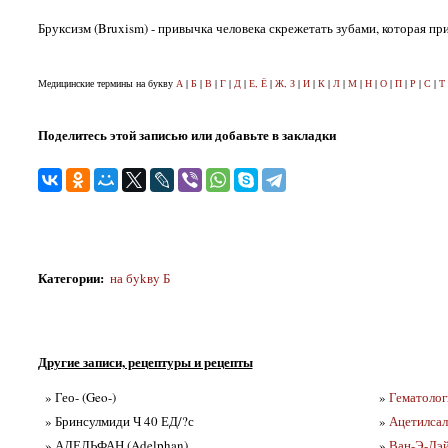
Бруксизм (Bruxism) - привычка человека скрежетать зубами, которая п
Медицинские термины на букву
А
|
Б
|
В
|
Г
|
Д
|
Е, Ё
|
Ж, З
|
И
|
К
|
Л
|
М
|
Н
|
О
|
П
|
Р
|
С
|
Т
Поделитесь этой записью или добавьте в закладки
Категории
:
на бykвy Б
Другие записи, рецептуры и рецепты
» Гео- (Geo-)
»
Гематолог
» Бринсулмиди Ч 40 ЕД/?с
»
Ацетилсали
» АДЕЛЬФАН (Adelphan)
»
Ван-Э-Дэ