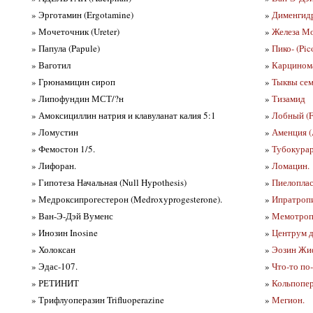
» Эрготамин (Ergotamine)
»
Дименгидр
» Мочеточник (Ureter)
»
Железа М
» Папула (Papule)
»
Пико- (Pic
» Ваготил
»
Карцинома
» Грюнамицин сироп
»
Тыквы сем
» Липофундин МСТ/?н
»
Тизамид
» Амоксициллин натрия и клавуланат калия 5:1
»
Лобный (F
» Ломустин
»
Аменция (
» Фемостон 1/5.
»
Тубокурар
» Лифоран.
»
Ломацин.
» Гипотеза Начальная (Null Hypothesis)
»
Пиелопласт
» Медроксипрогестерон (Medroxyprogesterone).
»
Ипратропи
» Ван-Э-Дэй Вуменс
»
Мемотроп
» Инозин Inosine
»
Центрум д
» Холоксан
»
Эозин Жи
» Эдас-107.
»
Что-то по
» РЕТИНИТ
»
Кольпопер
» Трифлуоперазин Trifluoperazine
»
Мегион.