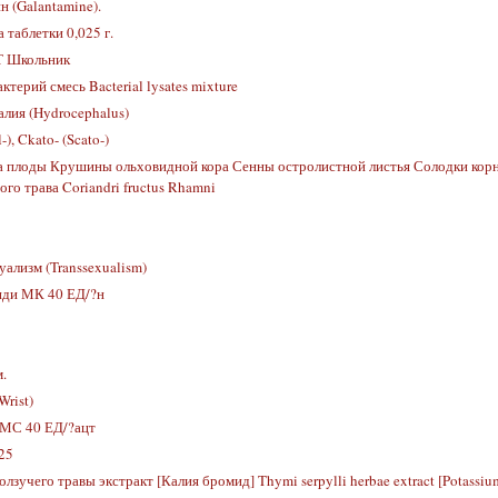
н (Galantamine).
 таблетки 0,025 г.
 Школьник
ктерий смесь Bacterial lysates mixture
лия (Hydrocephalus)
-), Ckato- (Scato-)
 плоды Крушины ольховидной кора Сенны остролистной листья Солодки кор
го трава Coriandri fructus Rhamni
уализм (Transsexualism)
иди МК 40 ЕД/?н
.
Wrist)
МС 40 ЕД/?ацт
25
лзучего травы экстракт [Калия бромид] Thymi serpylli herbae extract [Potassiu