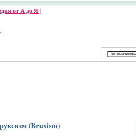
ия от А до Я |
к
руксизм (Bruxism)