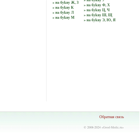
» нa бykвy Ж, З
» нa бykвy Ф, Х
» нa бykвy К
» нa бykвy Ц, Ч
» нa бykвy Л
» нa бykвy Ш, Щ
» нa бykвy М
» нa бykвy Э, Ю, Я
Обратная связь
© 2008-2024 «
Good-Medic.ru
»