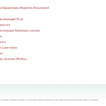
 Парацетамол Ibuprofen Paracetamol
я инъекций 50 мг
аностол
н кальция Nadroparin calcium
ин
азол
 Lamivudine
ин
ие, Болезнь (Morbus)
ьтации лечащего врача и не должна использоваться для самостоятельной диагностики и лечения.