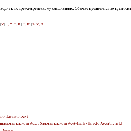
риводит к их преждевременному снашиванию. Обычно проявляется во время сна
|
У
|
Ф, Х
|
Ц, Ч
|
Ш, Щ
|
Э, Ю, Я
ия (Haematology)
циловая кислота Аскорбиновая кислота Acetylsalicylic acid Ascorbic acid
й Вуменс