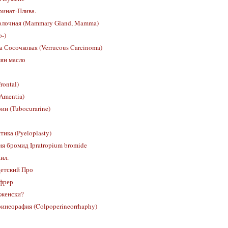
инат-Плива.
олочная (Mammary Gland, Mamma)
o-)
 Сосочковая (Verrucous Carcinoma)
ян масло
rontal)
Amentia)
ин (Tubocurarine)
ика (Pyeloplasty)
я бромид Ipratropium bromide
ил.
етский Про
фрер
-женски?
инеорафия (Colpoperineorrhaphy)