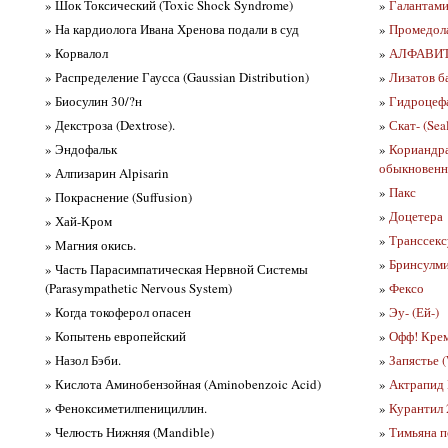
» Шок Токсический (Toxic Shock Syndrome)
»
Галантами
» На кардиолога Ивана Хренова подали в суд
»
Промедола
» Корвалол
»
АЛФАВИТ
» Распределение Гаусса (Gaussian Distribution)
»
Лизатов ба
» Биосулин 30/?н
»
Гидроцефа
» Декстроза (Dextrose).
»
Скат- (Seal
» Эндофальк
»
Кориандра
обыкновенно
» Алпизарин Alpisarin
»
Пакс
» Покраснение (Suffusion)
»
Доцетера
» Хай-Кром
»
Транссекс
» Магния окись.
»
Бринсулм
» Часть Парасимпатическая Нервной Системы
(Parasympathetic Nervous System)
»
Фексо
» Когда токоферол опасен
»
Эу- (Ей-)
» Копытень европейский
»
Офф! Крем
» Назол Бэби.
»
Запястье (
» Кислота Аминобензойная (Aminobenzoic Acid)
»
Актрапид 
» Феноксиметилпенициллин.
»
Курантил 
» Челюсть Нижняя (Mandible)
»
Тимьяна по