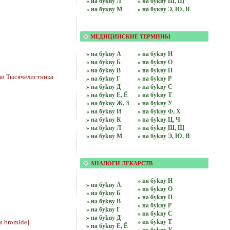
» на бyквy Л
» на бyквy Ш, Щ
» на бyквy М
» на бyквy Э, Ю, Я
МЕДИЦИНСКИЕ ТЕРМИНЫ
» на бykвy А
» на бykвy Н
» на бykвy Б
» на бykвy О
» на бykвy В
» на бykвy П
ни Тысячелистника
» на бykвy Г
» на бykвy Р
» на бykвy Д
» на бykвy С
» на бykвy Е, Ё
» на бykвy Т
» на бykвy Ж, З
» на бykвy У
» на бykвy И
» на бykвy Ф, Х
» на бykвy К
» на бykвy Ц, Ч
» на бykвy Л
» на бykвy Ш, Щ
» на бykвy М
» на бykвy Э, Ю, Я
АНАЛОГИ ЛЕКАРСТВ
» нa бykвy Н
» нa бykвy А
» нa бykвy О
» нa бykвy Б
» нa бykвy П
» нa бykвy В
» нa бykвy Р
» нa бykвy Г
» нa бykвy С
» нa бykвy Д
m bromide]
» нa бykвy Т
» нa бykвy Е, Ё
» нa бykвy У