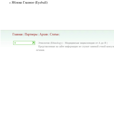
» Яблоко Глазное (Eyeball)
Главная
Партнеры
Архив
Ста
тьи
|
|
|
|
Этнология (Ethnology) - Медицинская энциклопедия от А до Я |
Представленная на сайте информация не служит заменой очной консуль
лечения.