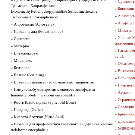
»
Суппозито
Тримекаин Хлорамфеникол
»
Бициллин-
Dioxomethyltetrahydropyrimidine Sulfadimethoxine
»
Анизоцито
Trimecaine Chloramphenicol
»
Альфацет
» Апрозексия (Aprosexia)
»
Миалгия (
» Прокаинамид (Procainamide)
»
Ученые Уз
» Синергин
получения 
» Матерна
»
Гамма-ам
» Витаспектрум
acid).
» Мирапекс.
»
Оксатомид
» Бензонал.
»
Витамин 
» Ваяние (Sculpting)
»
Периндопр
» Врачи признались, что обманывают пациентов
»
Гуарана-Я
» Иммуноглобулин против клещевого энцефалита
»
Аэсцин.
Immunoglobulin tick-born encephalitis
»
Ограничен
» Кость Клиновидная (Sphenoid Bone)
»
Лалляция (
» Пищевод (Gullet)
»
Бринсулр
» Кислота Азотная (Nitric Acid)
»
Дикломак
» Вакцина для профилактики клещевого энцефалита Vaccine
»
ХОРИОН
tick-borne encephalitis