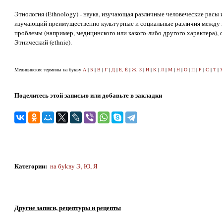
Этнология (Ethnology) - наука, изучающая различные человеческие расы 
изучающий преимущественно культурные и социальные различия между г
проблемы (например, медицинского или какого-либо другого характера), 
Этнический (ethnic).
Медицинские термины на букву
А
|
Б
|
В
|
Г
|
Д
|
Е, Ё
|
Ж, З
|
И
|
К
|
Л
|
М
|
Н
|
О
|
П
|
Р
|
С
|
Т
|
Поделитесь этой записью или добавьте в закладки
Категории
:
на бykвy Э, Ю, Я
Другие записи, рецептуры и рецепты