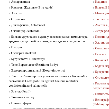
» Аспарагиназа
»
Кардикс
» Кислоты Желчные (Bile Acids)
»
Биавен В.
» Амлотоп
»
Моносуи
» Стрепсилс
»
Тиопента
» Диклофенак (Diclofenac).
»
Амебиаз (
» Скабицид (Scabicide)
»
Депрефол
» Больше двух часов в день у телевизора или компьютера
»
Полипоид
вредны для детской психики, утверждают специалисты
»
Хлорпропа
» Витрум.
»
Солковаг
» Озокерит Ozokerit
»
Галавит
» Бугристость (Tuberosity)
»
Канатик С
» Тело Веревчатое (Restiform Body)
»
Бадана ко
» Экзоэритроцитарный (Exoerythrocytic)
»
Бусерелин
» Лактоглобулин против условно-патогенных бактерий и
»
Стрепсилс
сальмонелл Lactoglobulin against bacteria morbifica
»
Реклама в
conditionalia and salmonella
потреблени
» Зрачок (Pupil)
»
Пимидель
» Тиамина хлорид.
»
Венографи
» Пиковит форте
(Phlebograp
» Диоксометилтетрагидропиримидин Сульфадиметоксин