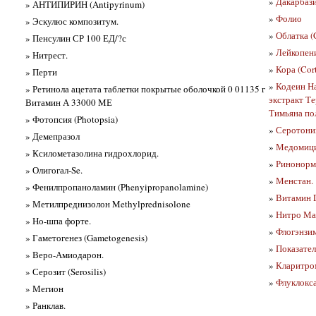
»
Дакарбази
» АНТИПИРИН (Antipyrinum)
»
Фолио
» Эскулюс композитум.
»
Облатка (
» Пенсулин СР 100 ЕД/?с
»
Лейкопени
» Нитрест.
»
Кора (Cor
» Перти
»
Кодеин Н
» Ретинола ацетата таблетки покрытые оболочкой 0 01135 г
экстракт Т
Витамин А 33000 МЕ
Тимьяна по
» Фотопсия (Photopsia)
»
Серотони
» Демепразол
»
Медомици
» Ксилометазолина гидрохлорид.
»
Ринонорм
» Олигогал-Se.
»
Менстан.
» Фенилпропаноламин (Phenyipropanolamine)
»
Витамин 
» Метилпреднизолон Methylprednisolone
»
Нитро Ма
» Но-шпа форте.
»
Флогэнзи
» Гаметогенез (Gametogenesis)
»
Показател
» Веро-Амиодарон.
»
Кларитром
» Серозит (Serosilis)
»
Флуклокса
» Мегион
» Ранклав.