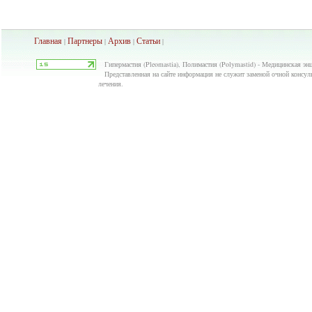
Главная
Партнеры
Архив
Ста
тьи
|
|
|
|
Гипермастия (Pleomastia), Полимастия (Polymastid) - Медицинская энц
Представленная на сайте информация не служит заменой очной консуль
лечения.