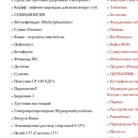
» Корфф - лифтинг-карандаш для кожи вокруг губ.
»
Тебантин.
» ГЕМИАНОПСИЯ
»
Бетоптик.
» Метилфенидат (Methylphenidale)
»
Фурадонина таб
» Гумма (Gumma)
»
Нимика.
» Кикко - порошок-смягчитель.
»
Ви-Минерал
» Цефоперус
»
Бефол Befol
» Бетаферон
»
Спирулина плат
» Фтивазид МС.
»
Избыточное пот
» Деситин
»
Пруриго (Prurig
» Сульгин.
»
ОДУВАНЧИК : л
» Пенсулин СР 100 ЕД/?с
»
Буторфанола та
» ПараплатинТ
»
Медведев дал п
беседы с воспита
» Бициллин-3.
»
Паркон
» Трутовик настоящий
»
Расстройство Аф
» Гиперпаратиреоидизм (Hyperparathyroidism)
»
Рекомбинат
» Витрум Вижн
»
Пиридоксин Pyr
» Левомицетина раствор спиртовой 0 25%
»
Ируксол.
» Цезий-137 (Caesium-137)