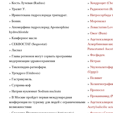
» Кость Лучевая (Radius)
»
Хондроцит (Cho
» Уралит У.
»
Радиоизотоп (Ra
» Иринотекана гидрохлорида тригидрат.
»
Нитросорбида та
» Бонин.
»
Мореназал
» Апоморфина гидрохлорид Apomorphine
»
Ловастатин Lova
hydrochloride
»
Ожог (Bum)
» Камфорное масло
»
Ацетилсалицило
» СЕКВОСТАТ (Sequostat)
Аскорбиновая кисл
Paracetamol Ascor
» Ласпал
»
Фосфаден.
» Главы регионов могут сорвать программы
модернизации здравоохранения
»
Нетран
» Тиклопидин-ратиофарм.
»
Увулопалатофар
(Uppp))
» Ургидроз (Uridrosis)
»
Поливит
» Гастрикумель.
»
Холангиография
» Суприма-коф
»
Пропосол
» Натрия нуклеинат Sodium nucleate
»
Прокаинамид (P
» В Москве пройдет первая международная
конференция по туризму для людей с ограниченными
»
Ацетилсалицил
возможностями
Acetylsalicilic a
» Средство Противосудорожное (Antispastic)
»
Факторы Сверты