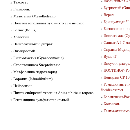
»
Назойливые С
» Таксотер
»
Бугристый (Gru
» Гипноген.
»
Верал
» Мезотелий (Mesothelium)
»
Бринсулмиди Ч 
» Полетел тополиный пух — это еще не смог
»
Беспозвоночное 
» Болюс (Bolus)
»
Цистотомия (Cy
» Холестин.
»
Санвит A 1 7 м
» Панкреатин-концентрат
»
Справка Медицин
» Энзапрост-Ф.
»
ВумонТ
» Гинекомастия (Gynaecomastia)
»
Инсулин-ультр
» Стрептокиназа Streptokinase
»
ПОСТИНОР (Pos
» Метформина гидрохлорид
»
Пенсулин СР 10
» Воронка (Infundibulum)
»
Ромашки аптечно
» Нейронтин.
floridis extract
» Пихты сибирской терпены Abies sibiricus terpens
»
Бромгексин-Рос
» Гентамицина сульфат стерильный
»
Холоксан.
»
Гамма-аминомас