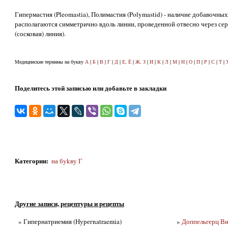
Гипермастия (Pleomastia), Полимастия (Polymastid) - наличие добавочны
располагаются симметрично вдоль линии, проведенной отвесно через с
(сосковая) линия).
Медицинские термины на букву
А
|
Б
|
В
|
Г
|
Д
|
Е, Ё
|
Ж, З
|
И
|
К
|
Л
|
М
|
Н
|
О
|
П
|
Р
|
С
|
Т
|
Поделитесь этой записью или добавьте в закладки
Категории
:
на бykвy Г
Другие записи, рецептуры и рецепты
» Гипернатриемия (Нурегnatraemia)
»
Доппельгерц Ви