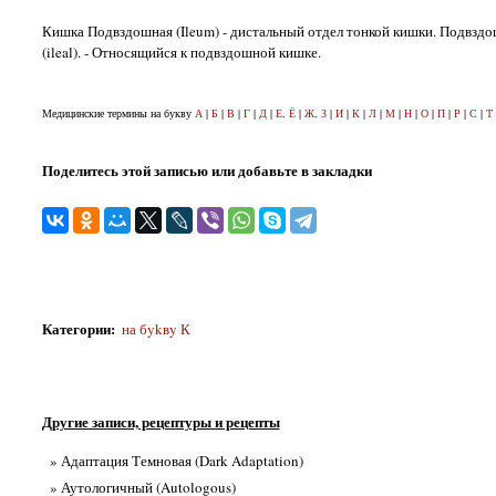
Кишка Подвздошная (Ileum) - дистальный отдел тонкой кишки. Подвздо
(ileal). - Относящийся к подвздошной кишке.
Медицинские термины на букву
А
|
Б
|
В
|
Г
|
Д
|
Е, Ё
|
Ж, З
|
И
|
К
|
Л
|
М
|
Н
|
О
|
П
|
Р
|
С
|
Т
Поделитесь этой записью или добавьте в закладки
Категории
:
на бykвy К
Другие записи, рецептуры и рецепты
» Адаптация Темновая (Dark Adaptation)
» Аутологичный (Autologous)