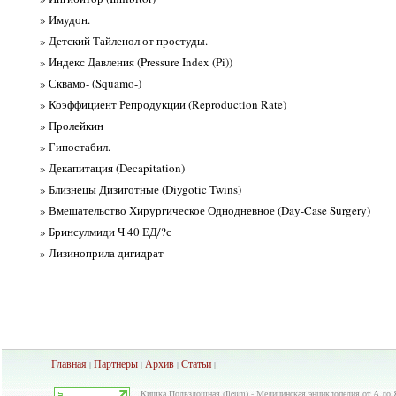
» Имудон.
» Детский Тайленол от простуды.
» Индекс Давления (Pressure Index (Pi))
» Сквамо- (Squamo-)
» Коэффициент Репродукции (Reproduction Rate)
» Пролейкин
» Гипостабил.
» Декапитация (Decapitation)
» Близнецы Дизиготные (Diygotic Twins)
» Вмешательство Хирургическое Однодневное (Day-Case Surgery)
» Бринсулмиди Ч 40 ЕД/?с
» Лизиноприла дигидрат
Главная
Партнеры
Архив
Ста
тьи
|
|
|
|
Кишка Подвздошная (Ileum) - Медицинская энциклопедия от А до Я