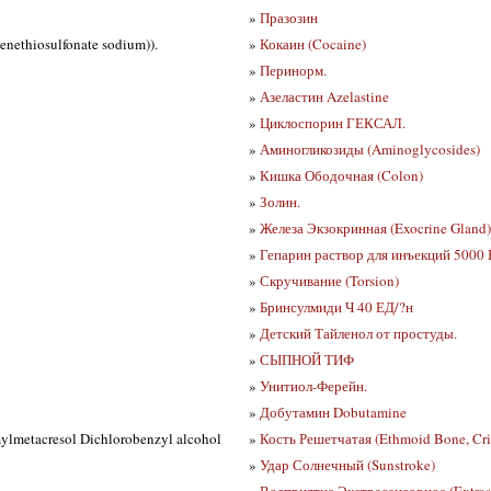
»
Празозин
ethiosulfonate sodium)).
»
Кокаин (Cocaine)
»
Перинорм.
»
Азеластин Azelastine
»
Циклоспорин ГЕКСАЛ.
»
Аминогликозиды (Aminoglycosides)
»
Кишка Ободочная (Colon)
»
Золин.
»
Железа Экзокринная (Exocrine Gland)
»
Гепарин раствор для инъекций 5000 
»
Скручивание (Torsion)
»
Бринсулмиди Ч 40 ЕД/?н
»
Детский Тайленол от простуды.
»
СЫПНОЙ ТИФ
»
Унитиол-Ферейн.
»
Добутамин Dobutamine
metacresol Dichlorobenzyl alcohol
»
Кость Решетчатая (Ethmoid Bone, Crib
»
Удар Солнечный (Sunstroke)
»
Восприятие Экстрасенсорное (Extrase