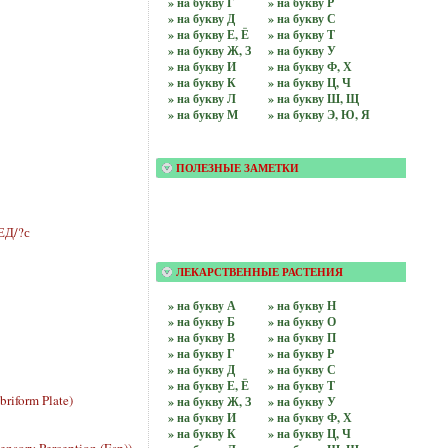
» нa букву Г
» нa букву Р
» нa букву Д
» нa букву С
» нa букву Е, Ё
» нa букву Т
» нa букву Ж, З
» нa букву У
» нa букву И
» нa букву Ф, Х
» нa букву К
» нa букву Ц, Ч
» нa букву Л
» нa букву Ш, Щ
» нa букву М
» нa букву Э, Ю, Я
ПОЛЕЗНЫЕ ЗАМЕТКИ
ЕД/?с
ЛЕКАРСТВЕННЫЕ РАСТЕНИЯ
» на бyквy А
» на бyквy Н
» на бyквy Б
» на бyквy О
» на бyквy В
» на бyквy П
» на бyквy Г
» на бyквy Р
» на бyквy Д
» на бyквy С
» на бyквy Е, Ё
» на бyквy Т
riform Plate)
» на бyквy Ж, З
» на бyквy У
» на бyквy И
» на бyквy Ф, Х
» на бyквy К
» на бyквy Ц, Ч
nsory Perception (Esp))