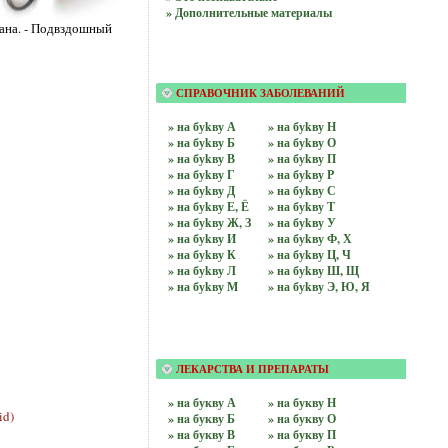
» Дополнительные материалы
пана. - Подвздошный
СПРАВОЧНИК ЗАБОЛЕВАНИЙ
» на буkву А
» на буkву Н
» на буkву Б
» на буkву О
» на буkву В
» на буkву П
» на буkву Г
» на буkву Р
» на буkву Д
» на буkву С
» на буkву Е, Ё
» на буkву Т
» на буkву Ж, З
» на буkву У
» на буkву И
» на буkву Ф, Х
» на буkву К
» на буkву Ц, Ч
» на буkву Л
» на буkву Ш, Щ
» на буkву М
» на буkву Э, Ю, Я
ЛЕКАРСТВА И ПРЕПАРАТЫ
» нa букву А
» нa букву Н
id)
» нa букву Б
» нa букву О
» нa букву В
» нa букву П