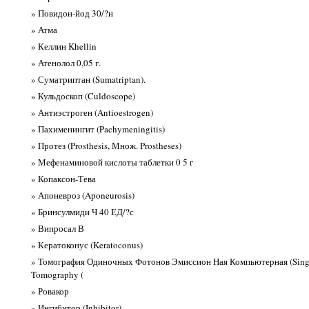
» Повидон-йод 30/?н
» Атма
» Келлин Khellin
» Атенолол 0,05 г.
» Суматриптан (Sumatriptan).
» Кульдоскоп (Culdoscope)
» Антиэстроген (Antioestrogen)
» Пахименингит (Pachymeningitis)
» Протез (Prosthesis, Множ. Prostheses)
» Мефенаминовой кислоты таблетки 0 5 г
» Копаксон-Тева
» Апоневроз (Aponeurosis)
» Бринсулмиди Ч 40 ЕД/?с
» Випросал В
» Кератоконус (Keratoconus)
» Томография Одиночных Фотонов Эмиссион Ная Компьютерная (Singl
Tomography (
» Ровакор
» Ингибитор (Inhibitor)