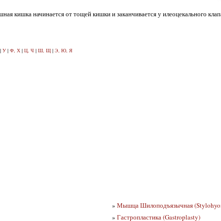
шная кишка начинается от тощей кишки и заканчивается у илеоцекального кла
|
У
|
Ф, Х
|
Ц, Ч
|
Ш, Щ
|
Э, Ю, Я
»
Мышца Шилоподъязычная (Stylohyo
»
Гастропластика (Gastroplasty)