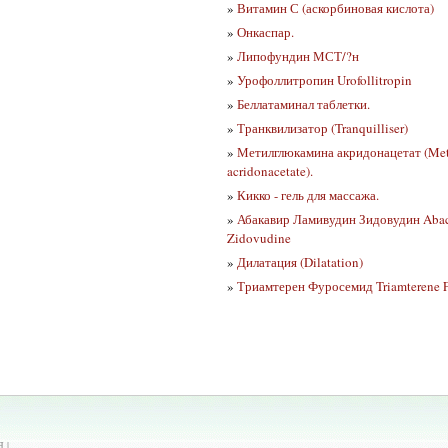
»
Витамин С (аскорбиновая кислота)
»
Онкаспар.
»
Липофундин МСТ/?н
»
Урофоллитропин Urofollitropin
»
Беллатаминал таблетки.
»
Транквилизатор (Tranquilliser)
»
Метилглюкамина акридонацетат (Met
acridonacetate).
»
Кикко - гель для массажа.
»
Абакавир Ламивудин Зидовудин Abac
Zidovudine
»
Дилатация (Dilatation)
»
Триамтерен Фуросемид Triamterene 
 |