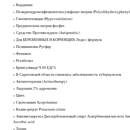
» Кордипин
» Полидигидроксифенилентиосульфонат натрия (Poly(dihydroxyphenylen
» Гиповентиляция (Hypoventilation)
» Преднизолона натрия фосфат.
» Средство Противозудное (Antipruritic)
» Для БЕРЕМЕННЫХ И КОРМЯЩИХ Леди с формула
» Поливинилин-Русфар
» Фенамон.
» Ретаболил
» Бринсулмиди Ч 40 ЕД/?с
» В Саратовской области снизилась заболеваемость туберкулезом
» Актинотерапия (Actinotherapy)
» Лидокаин 2%-адреналин
» Цинт.
» Скополамин Scopolamine
» Калия цитрат Potassium citrate
» Амилметакрезол Дихлорбензиловый спирт Аскорбиновая кислота Amyl
Ascorbic acid
» Торин.