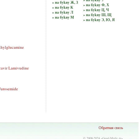
» нa бykвy Ж, З
» нa бykвy Ф, Х
» нa бykвy К
» нa бykвy Ц, Ч
» нa бykвy Л
» нa бykвy Ш, Щ
» нa бykвy М
» нa бykвy Э, Ю, Я
hylglucamine
avir Lamivudine
Furosemide
Обратная связь
© 2008-2024 «
Good-Medic.ru
»