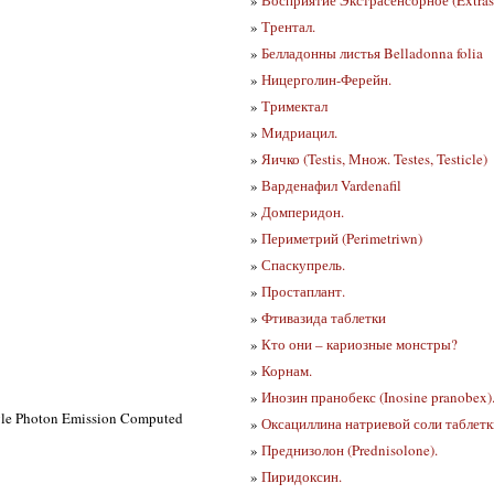
»
Трентал.
»
Белладонны листья Belladonna folia
»
Ницерголин-Ферейн.
»
Тримектал
»
Мидриацил.
»
Яичко (Testis, Множ. Testes, Testicle)
»
Варденафил Vardenafil
»
Домперидон.
»
Периметрий (Perimetriwn)
»
Спаскупрель.
»
Простаплант.
»
Фтивазида таблетки
»
Кто они – кариозные монстры?
»
Корнам.
»
Инозин пранобекс (Inosine pranobex)
e Photon Emission Computed
»
Оксациллина натриевой соли таблетк
»
Преднизолон (Prednisolone).
»
Пиридоксин.