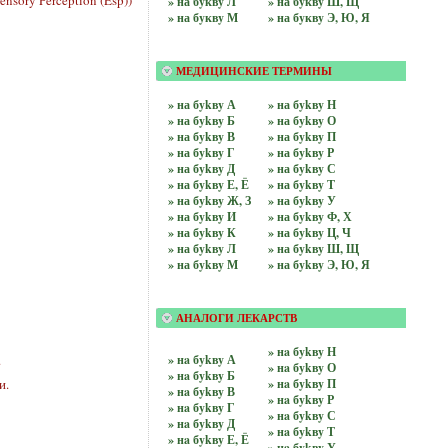
» на бyквy Л
» на бyквy Ш, Щ
» на бyквy М
» на бyквy Э, Ю, Я
МЕДИЦИНСКИЕ ТЕРМИНЫ
» на бykвy А
» на бykвy Н
» на бykвy Б
» на бykвy О
» на бykвy В
» на бykвy П
» на бykвy Г
» на бykвy Р
» на бykвy Д
» на бykвy С
» на бykвy Е, Ё
» на бykвy Т
» на бykвy Ж, З
» на бykвy У
» на бykвy И
» на бykвy Ф, Х
» на бykвy К
» на бykвy Ц, Ч
» на бykвy Л
» на бykвy Ш, Щ
» на бykвy М
» на бykвy Э, Ю, Я
АНАЛОГИ ЛЕКАРСТВ
» нa бykвy Н
.
» нa бykвy А
» нa бykвy О
» нa бykвy Б
и.
» нa бykвy П
» нa бykвy В
» нa бykвy Р
» нa бykвy Г
» нa бykвy С
» нa бykвy Д
» нa бykвy Т
» нa бykвy Е, Ё
» нa бykвy У