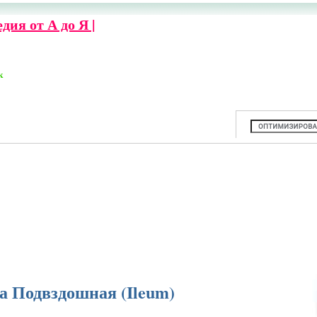
ия от А до Я |
к
 Подвздошная (Ileum)