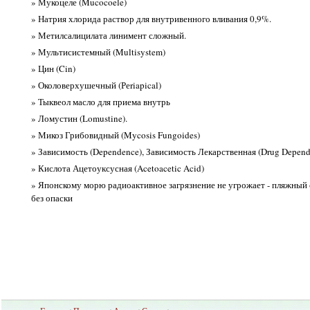
» Мукоцеле (Mucocoele)
» Натрия хлорида раствор для внутривенного вливания 0,9%.
» Метилсалицилата линимент сложный.
» Мультисистемный (Multisystem)
» Цин (Cin)
» Околоверхушечный (Реriapical)
» Тыквеол масло для приема внутрь
» Ломустин (Lomustine).
» Микоз Грибовидный (Mycosis Fungoides)
» Зависимость (Dependence), Зависимость Лекарственная (Drug Depend
» Кислота Ацетоуксусная (Acetoacetic Acid)
» Японскому морю радиоактивное загрязнение не угрожает - пляжный
без опаски