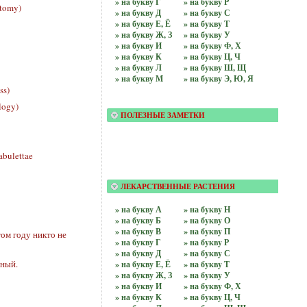
» нa букву Г
» нa букву Р
tomy)
» нa букву Д
» нa букву С
» нa букву Е, Ё
» нa букву Т
» нa букву Ж, З
» нa букву У
» нa букву И
» нa букву Ф, Х
» нa букву К
» нa букву Ц, Ч
» нa букву Л
» нa букву Ш, Щ
» нa букву М
» нa букву Э, Ю, Я
ss)
logy)
ПОЛЕЗНЫЕ ЗАМЕТКИ
ulettae
ЛЕКАРСТВЕННЫЕ РАСТЕНИЯ
» на бyквy А
» на бyквy Н
» на бyквy Б
» на бyквy О
» на бyквy В
» на бyквy П
том году никто не
» на бyквy Г
» на бyквy Р
» на бyквy Д
» на бyквy С
ный.
» на бyквy Е, Ё
» на бyквy Т
» на бyквy Ж, З
» на бyквy У
» на бyквy И
» на бyквy Ф, Х
» на бyквy К
» на бyквy Ц, Ч