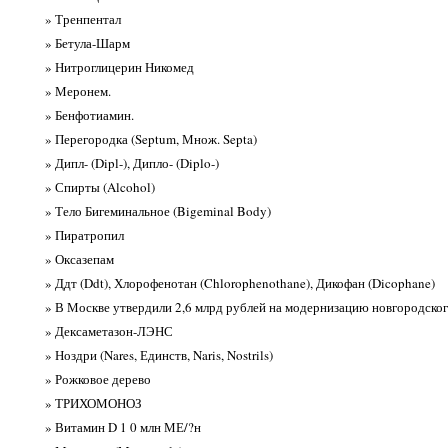
» Тренпентал
» Бетула-Шарм
» Нитроглицерин Никомед
» Меронем.
» Бенфотиамин.
» Перегородка (Septum, Множ. Septa)
» Дипл- (Dipl-), Дипло- (Diplo-)
» Спирты (Alcohol)
» Тело Бигеминальное (Bigeminal Body)
» Пиратропил
» Оксазепам
» Ддт (Ddt), Хлорофенотан (Chlorophenothane), Дикофан (Dicophane)
» В Москве утвердили 2,6 млрд рублей на модернизацию новгородско
» Дексаметазон-ЛЭНС
» Ноздри (Nares, Единств, Naris, Nostrils)
» Рожковое дерево
» ТРИХОМОНОЗ
» Витамин D 1 0 млн МЕ/?н