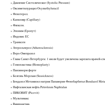
» Давление Систолическое (Systolic Pressure)
» Оксиметилурацил Oxymethyluracil
» Фенотерол.
» Капилляр (Capillary)
» Флексен.
» Эпоним (Еропут)
» Индовис ЕС
» Транксен
» Атеросклероз (Atherosclerosis)
» Веро-Омепразол
» Глава Санкт-Петербурга: 1 июля будет увеличена зарплата врачей-сп
» Гомопластика (Homoplasty)
» Панзинорм форте
» Болезнь Морская (Seasickness)
» Бендазол Метамизол натрия Папаверин Фенобарбитал Bendazol Metam
» Нафталанская нефть Petroleum Naphtalan
» ПИКОВИТ (Picovit)
» Мультимакс
» Винпоцетин.