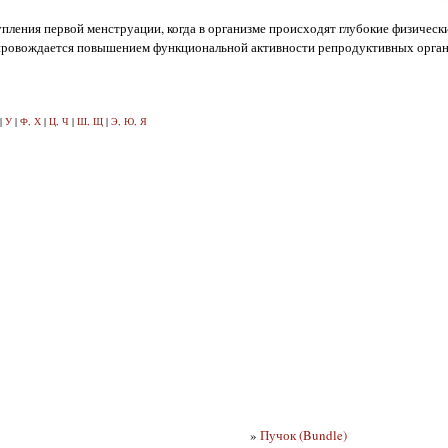
пления первой менструации, когда в организме происходят глубокие физическ
опровождается повышением функциональной активности репродуктивных орган
|
У
|
Ф, Х
|
Ц, Ч
|
Ш, Щ
|
Э, Ю, Я
»
Пучок (Bundle)