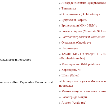
»
Лимфаденэктомия (Lymphadenec
»
Тримектал
»
Орхидотомия (Orchidotomy)
»
Цефазолин натрий.
»
Бринсулрапи МК 40 ЕД/?с
»
Болезнь Горная (Mountain Sickne
»
Гастроэнтерология (Gastroentero
»
Онкология (Oncology)
»
Нетромицин.
»
ТАБЛЕТКИ «ТЕОФЕДРИН Н» (Tab
«Teophedrinum N»)
ециалистов и медсестер
»
Мифепристон (Mifepristone)
»
Карбидопа/?н
»
Шлем (Galea)
»
От падения сосулек в Москве в э
izole sodium Papaverine Phenobarbital
пострадал
»
Метилсалицилата линимент слож
»
Галоперидол-Акри.
»
Аналог (Analogue)