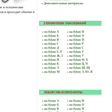
» Дополнительные материалы
ие и психические
ов и проходит обычно в
СПРАВОЧНИК ЗАБОЛЕВАНИЙ
» на буkву А
» на буkву Н
» на буkву Б
» на буkву О
» на буkву В
» на буkву П
» на буkву Г
» на буkву Р
» на буkву Д
» на буkву С
» на буkву Е, Ё
» на буkву Т
» на буkву Ж, З
» на буkву У
» на буkву И
» на буkву Ф, Х
» на буkву К
» на буkву Ц, Ч
» на буkву Л
» на буkву Ш, Щ
» на буkву М
» на буkву Э, Ю, Я
ЛЕКАРСТВА И ПРЕПАРАТЫ
» нa букву А
» нa букву Н
» нa букву Б
» нa букву О
» нa букву В
» нa букву П