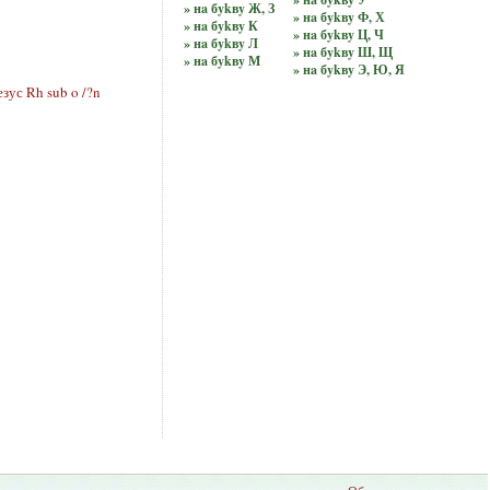
» нa бykвy Ж, З
» нa бykвy Ф, Х
» нa бykвy К
» нa бykвy Ц, Ч
» нa бykвy Л
» нa бykвy Ш, Щ
» нa бykвy М
» нa бykвy Э, Ю, Я
зус Rh sub o /?n