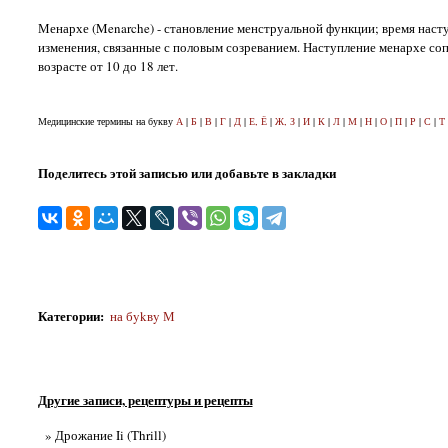
Менархе (Menarche) - становление менструальной функции; время насту
изменения, связанные с половым созреванием. Наступление менархе с
возрасте от 10 до 18 лет.
Медицинские термины на букву
А
|
Б
|
В
|
Г
|
Д
|
Е, Ё
|
Ж, З
|
И
|
К
|
Л
|
М
|
Н
|
О
|
П
|
Р
|
С
|
Т
Поделитесь этой записью или добавьте в закладки
Категории
:
на бykвy М
Другие записи, рецептуры и рецепты
» Дрожание Ii (Thrill)