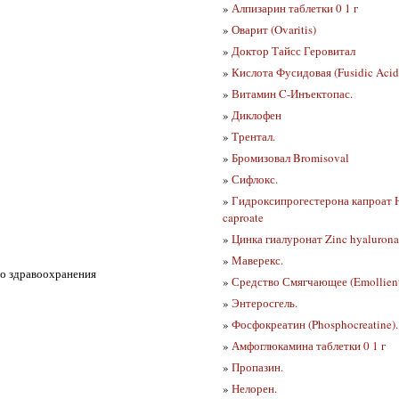
»
Алпизарин таблетки 0 1 г
»
Оварит (Ovaritis)
»
Доктор Тайсс Геровитал
»
Кислота Фусидовая (Fusidic Acid
»
Витамин C-Инъектопас.
»
Диклофен
»
Трентал.
»
Бромизовал Bromisoval
»
Сифлокс.
»
Гидроксипрогестерона капроат H
caproate
»
Цинка гиалуронат Zinc hyalurona
»
Маверекс.
го здравоохранения
»
Средство Смягчающее (Emollien
»
Энтеросгель.
»
Фосфокреатин (Phosphocreatine).
»
Амфоглюкамина таблетки 0 1 г
»
Пропазин.
»
Нелорен.