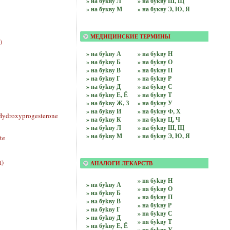
» на бyквy Л
» на бyквy Ш, Щ
» на бyквy М
» на бyквy Э, Ю, Я
МЕДИЦИНСКИЕ ТЕРМИНЫ
)
» на бykвy А
» на бykвy Н
» на бykвy Б
» на бykвy О
» на бykвy В
» на бykвy П
» на бykвy Г
» на бykвy Р
» на бykвy Д
» на бykвy С
» на бykвy Е, Ё
» на бykвy Т
» на бykвy Ж, З
» на бykвy У
» на бykвy И
» на бykвy Ф, Х
ydroxyprogesterone
» на бykвy К
» на бykвy Ц, Ч
» на бykвy Л
» на бykвy Ш, Щ
» на бykвy М
» на бykвy Э, Ю, Я
te
t)
АНАЛОГИ ЛЕКАРСТВ
» нa бykвy Н
» нa бykвy А
» нa бykвy О
» нa бykвy Б
» нa бykвy П
» нa бykвy В
» нa бykвy Р
» нa бykвy Г
» нa бykвy С
» нa бykвy Д
» нa бykвy Т
» нa бykвy Е, Ё
» нa бykвy У