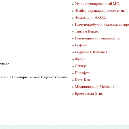
»
Уголь активированный МС.
»
Флайер-карандаш репеллентный.
»
Фамотидин-АКОС.
»
Иммуноглобулин человека антире
»
Тантум Верде.
»
Пенамециллин Penamecillin
»
Цефсон
»
Гидрома (Hydrvma)
»
Фукус
ence)
»
Сенаде.
»
Пирафат.
 сезон в Приморье можно будет открывать
»
Кэтс-Кло
»
Медицинский (Medical)
»
Бромгексин-Эгис