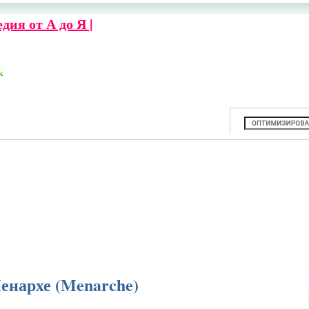
ия от А до Я |
к
енархе (Menarche)