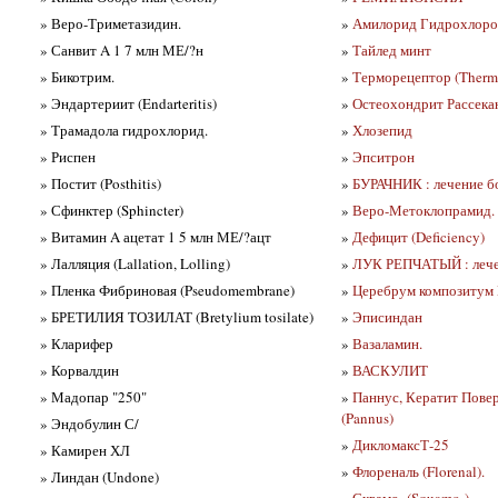
» Веро-Триметазидин.
»
Амилорид Гидрохлороти
» Санвит A 1 7 млн МЕ/?н
»
Тайлед минт
» Бикотрим.
»
Терморецептор (Thermo
» Эндартериит (Endarteritis)
»
Остеохондрит Рассекаю
» Трамадола гидрохлорид.
»
Хлозепид
» Риспен
»
Эпситрон
» Постит (Posthitis)
»
БУРАЧНИК : лечение б
» Сфинктер (Sphincter)
»
Веро-Метоклопрамид.
» Витамин A ацетат 1 5 млн МЕ/?ацт
»
Дефицит (Deficiency)
» Лалляция (Lallation, Lolling)
»
ЛУК РЕПЧАТЫЙ : лече
» Пленка Фибриновая (Pseudomembrane)
»
Церебрум композитум 
» БРЕТИЛИЯ ТОЗИЛАТ (Bretylium tosilate)
»
Эписиндан
» Кларифер
»
Вазаламин.
» Корвалдин
»
ВАСКУЛИТ
» Мадопар "250"
»
Паннус, Кератит Пов
(Pannus)
» Эндобулин С/
»
ДикломаксТ-25
» Камирен ХЛ
»
Флореналь (Florenal).
» Линдан (Undone)
»
Сквамо- (Squamo-)