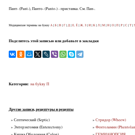
Пант- (Pant-), Панто- (Panto-) - приставка. См. Пан-.
Медицинские термины на букву
А
|
Б
|
В
|
Г
|
Д
|
Е, Ё
|
Ж, З
|
И
|
К
|
Л
|
М
|
Н
|
О
|
П
|
Р
|
С
|
Т
|
Поделитесь этой записью или добавьте в закладки
Категории
:
на бykвy П
Другие записи, рецептуры и рецепты
» Септический (Septic)
»
Стридор (Wheew)
» Энтерэктомия (Enterectomy)
»
Фентоламин (Phentola
» Кишка Ободочная (Colon)
»
ГЕМИАНОПСИЯ