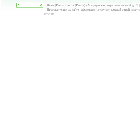
Пант- (Pant-), Панто- (Panto-) - Медицинская энциклопедия от А до Я |
Представленная на сайте информация не служит заменой очной консуль
лечения.