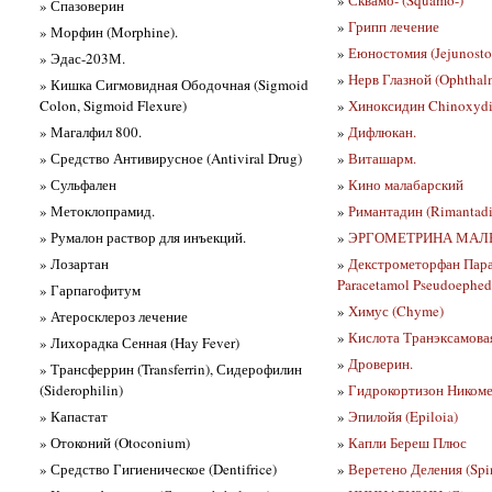
» Спазоверин
»
Грипп лечение
» Морфин (Morphine).
»
Еюностомия (Jejunost
» Эдас-203М.
»
Нерв Глазной (Ophthal
» Кишка Сигмовидная Ободочная (Sigmoid
Colon, Sigmoid Flexure)
»
Хиноксидин Chinoxyd
» Магалфил 800.
»
Дифлюкан.
» Средство Антивирусное (Antiviral Drug)
»
Виташарм.
» Сульфален
»
Кино малабарский
» Метоклопрамид.
»
Римантадин (Rimantadi
» Румалон раствор для инъекций.
»
ЭРГОМЕТРИНА МАЛЕАТ 
» Лозартан
»
Декстрометорфан Пара
Paracetamol Pseudoephed
» Гарпагофитум
»
Химус (Chyme)
» Атеросклероз лечение
»
Кислота Транэксамовая
» Лихорадка Сенная (Hay Fever)
»
Дроверин.
» Трансферрин (Transferrin), Сидерофилин
(Siderophilin)
»
Гидрокортизон Ником
» Капастат
»
Эпилойя (Epiloia)
» Отоконий (Otoconium)
»
Капли Береш Плюс
» Средство Гигиеническое (Dentifrice)
»
Веретено Деления (Spi