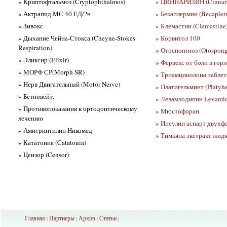
» Криптофтальмоз (Cryptophthalmos)
»
ЦИННАРИЗИН (Cinnari
» Актрапид МС 40 ЕД/?н
»
Бекаплермин (Becapler
» Зивокс.
»
Клемастин (Clemastine)
» Дыхание Чейна-Стокса (Cheyne-Stokes
»
Корвитол 100
Respiration)
»
Отоспонгиоз (Otospong
» Эликсир (Elixir)
»
Фервекс от боли в горл
» МОРФ СР(Моrph SR)
»
Триамцинолона таблетк
» Нерв Двигательный (Motor Nerve)
»
Платигельминт (Platyh
» Бетновейт.
»
Левамлодипин Levamlo
» Противопоказания к ортодонтическому
»
Мюстофоран.
лечению
»
Инсулин аспарт двухфаз
» Амитриптилин Никомед
»
Тимьяна экстракт жид
» Кататония (Catatonia)
» Цензор (Censor)
Главная
Партнеры
Архив
Ста
тьи
|
|
|
|