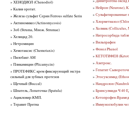
»
Динитрогена оксид D
» ХЕНОДИОЛ (Chenodiol)
»
Нейрон (Neurone), К
» Калия оротат.
»
Сульфатированные 
» Железа сульфат Серин Ferrous sulfate Serin
»
Хлорметиазол (Chlor
» Актиномикоз (Actinomycosis)
»
Холмик (Colliculus, 
» Зоб (Struma, Множ. Strumae)
»
Нитросорбида таблет
» Хелицид 20.
»
Вильпрафен
» Нетромицин
»
Фенол Phenol
» Хемотаксис (Chemotaxis)
»
КЕТОТИФЕН (Ketot
» Пилобакт АМ
»
Азитрокс.
» Пликамицин (Plicamycin)
»
Гепатит Сывороточн
» ПРОТЕФИКС крем фиксирующий экстра
сильный для зубных протезов
»
Этосуксимид (Ethos
» Щечный (Buccal)
»
Нандролон (Nandrol
» Шпатель, Лопаточка (Spatula)
»
Бринсулмиди Ч 40 Е
» Ацикловир-КМП.
»
Кетопрофен-Врамед
» Теравит Прегна
»
Иммуноглобулин чело