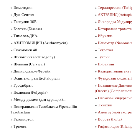
» Циметидин
»
Терлипрессин (Terlip
» Дуо-Септол
»
АКТРАПИД (Actrapi
» Гансулин 30Р.
»
Лихорадка Ундулиру
» Болезнь (Disease)
»
Кеторолака тромет
» Тимолол-ДИА.
»
Ибуклин.
» АЗИТРОМИЦИН (Azithromycin)
»
Нанометр (Nanometr
» Спазмомен 40.
»
Тегретол.
» Шизогония (Schizogony)
»
Туссин
» Шейный (Cervical)
»
Нибентан
» Дипиридамол-Ферейн.
»
Кальция гопантенат
» Эсциталопрам Escitalopram
»
Фузидовая кислота F
» Грофибрат.
»
Повышение Давлени
(Отсеке) (Compartmen
» Полиопия (Polyopia)
»
Глюкоза-Сендересис
» Между делами (для курящих)...
»
Экзифин
» Пиперациллин Тазобактам Piperacillin
Tazobactam
»
Амми зубной экстрак
» Геломиртол.
»
Ворота (Porta)
» Трамал.
»
Рифампицин (Rifampi