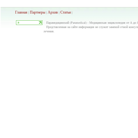
Главная
Партнеры
Архив
Ста
тьи
|
|
|
|
Парамедицинский (Paramedical) - Медицинская энциклопедия от А до Я
Представленная на сайте информация не служит заменой очной консуль
лечения.