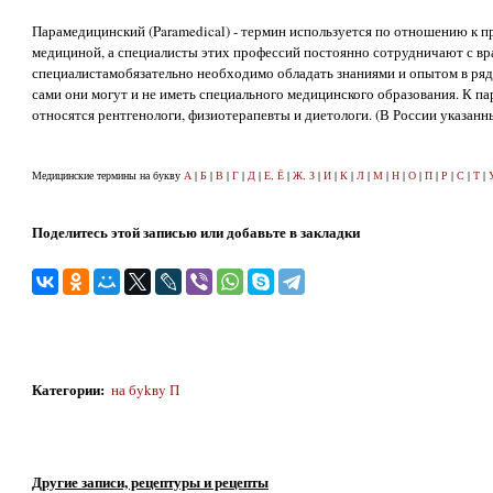
Парамедицинский (Paramedical) - термин используется по отношению к п
медициной, а специалисты этих профессий постоянно сотрудничают с вра
специалистамобязательно необходимо обладать знаниями и опытом в ряд
сами они могут и не иметь специального медицинского образования. К 
относятся рентгенологи, физиотерапевты и диетологи. (В России указанн
Медицинские термины на букву
А
|
Б
|
В
|
Г
|
Д
|
Е, Ё
|
Ж, З
|
И
|
К
|
Л
|
М
|
Н
|
О
|
П
|
Р
|
С
|
Т
|
Поделитесь этой записью или добавьте в закладки
Категории
:
на бykвy П
Другие записи, рецептуры и рецепты