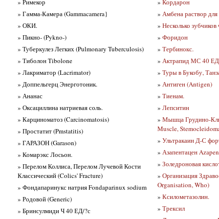
» Римекор
»
Кордарон
» Гамма-Камера (Gammacamera}
»
Амбена раствор для
» ОКИ.
»
Несколько зубчиков
» Пикно- (Pykno-)
»
Форидон
» Туберкулез Легких (Pulmonary Tuberculosis)
»
Тербинокс.
» Тиболон Tibolone
»
Актрапид МС 40 ЕД
» Лакриматор (Lacrimator)
»
Туры в Букобу, Танз
» Доппельгерц Энерготоник.
»
Антиген (Antigen)
» Ананас
»
Тиенам.
» Оксациллина натриевая соль.
»
Лепситин
» Карциноматоз (Carcinomatosis)
»
Мышца Грудино-Клю
Muscle, Stemocleidoma
» Простатит (Pmstatitis)
»
Ультракаин Д-С фор
» ГАРАЗОН (Garason)
»
Азапентацен Azapen
» Комарэкс Лосьон.
»
Золедроновая кислота
» Перелом Коллиса, Перелом Лучевой Кости
Классический (Colics' Fracture)
»
Организация Здраво
Organisation, Who)
» Фондапаринукс натрия Fondaparinux sodium
»
Ксилометазолин.
» Родовой (Generic)
»
Трексил
» Бринсулмиди Ч 40 ЕД/?с