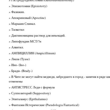
» Эпизиотомия (Episiotoту)
» Фазижин.
» Апокриновый (Apocrine)
» Маркаин Спинал.
» Тилкотил
» Дактиномицина раствор для инъекций.
» Липофундин МСТ/?н
» Алвитил.
» АМПИЦИЛЛИН (Ampicillinum)
» Лиаза (Tyase)
» Ино- (Ino-)
» Бради- (Brady-)
» В Чите не могут найти медведя, забредшего в город - занятия в ряде ш
отменены
» АНТИСТРЕСС Леди с формула
» Суппозиторий (Suppository)
» Эпиталамус (Epithalamus)
» Фантазии Истерические (Pseudologia Fantastical)