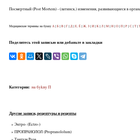
Посмертный (Post Mortem) - (латинск.) изменения, развивающиеся в орган
Медицинские термины на букву
А
|
Б
|
В
|
Г
|
Д
|
Е, Ё
|
Ж, З
|
И
|
К
|
Л
|
М
|
Н
|
О
|
П
|
Р
|
С
|
Т
|
Поделитесь этой записью или добавьте в закладки
Категории
:
на бykвy П
Другие записи, рецептуры и рецепты
» Эктро- (Ectro-)
» ПРОПРАНОЛОЛ (Propranololum)
» Тантум Роза