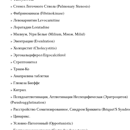
» Стеноз Легочного Ствола (Pulmonary Stenosis)
» Фибринокиназа (Fibrinokinase)
» Левокарнитин Levocarnitine
» Лоратадин Loratadine
» Милиум, Угри Белые (Milium, Множ. Milid)
» Эвентрация (Evenlration)
» Холецистит (Cholecystitis)
» Эргокальциферол Ergocalciferol
» Стрептонитол
» Триам-Ко
» Анаприлина таблетки
» Глюкоза Биеффе
» Китрил.
» Псевдоагглютинация, Агглютинация Неспецифическая (Эритроцитов)
(Pseudoagglutination)
» Расстройство Соматизированное, Синдром Бриквита (Briquet'S Syndro
» Цинарикс.
» Условно-Патогенный (Opportunistic)
» Гастродуоденостомия (Gastroduodenostomy)