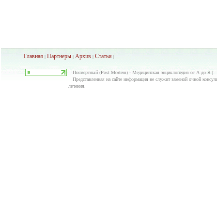
Главная
Партнеры
Архив
Ста
тьи
|
|
|
|
Посмертный (Post Mortem) - Медицинская энциклопедия от А до Я |
Представленная на сайте информация не служит заменой очной консуль
лечения.