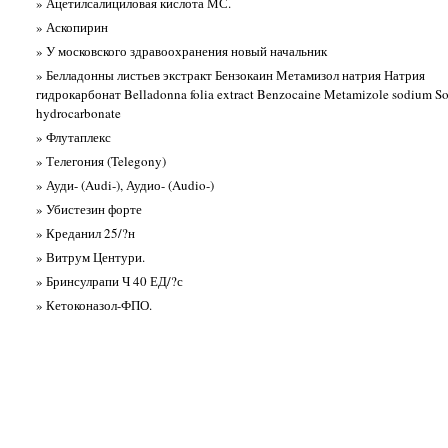
» Ацетилсалициловая кислота МС.
» Аскопирин
» У московского здравоохранения новый начальник
» Белладонны листьев экстракт Бензокаин Метамизол натрия Натрия
гидрокарбонат Belladonna folia extract Benzocaine Metamizole sodium S
hydrocarbonate
» Флутаплекс
» Телегония (Telegony)
» Ауди- (Audi-), Аудио- (Audio-)
» Убистезин форте
» Креданил 25/?н
» Витрум Центури.
» Бринсулрапи Ч 40 ЕД/?с
» Кетоконазол-ФПО.