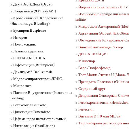
» Дек- (Dec-), Дека (Deca-)
»
Йодантипирина таблетки 0 1 г
» Лопразолам (/О/Того/А/Я)
»
Изоникотиноилгидразин железа 
» Кровоизлияние, Кровотечение
sulfate
(Haemorrhage, Bleeding)
»
Микроскоп Электронный (Elect
» Буспирон Buspirone
»
Адвентиция (Adventilia), Обол
» Нелорен
»
Обследование Контрольное Слу
» Полиоксидин.
»
Винкристин ликвид-Рихтер
» Ламизил Дермгель.
»
ДЕРЕАЛИЗАЦИЯ
» ГОРНАЯ БОЛЕЗНЬ
»
Микоспор
» Рифампицин (Rifampicin)
»
Веро-Тиофосфамид.
» Даклизумаб Daclizumab
»
Тест Манна-Уитнея U (Mann- W
» Медроксипрогестерон-ЛЭНС.
»
Препараты Галеновы (Galenica
» Микролют.
»
Сердечный друг.
» Питание Внутривенное (Intravenous
»
Депривация Сенсорная, Снижен
Feeding)
»
Гемиахроматопсия (Hemiachro
» Бетаксолол Betaxolol
»
Реместип.
» Циметидин Cimetidine
»
Витамин D 1 0 млн МЕ/?н
» Цефамандола нафат стерильный.
»
Тиролиберина раствор для ин
» Инстилляция (Instillation)