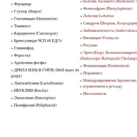
»
Болезнь Хасимото (Hashimoto '
» Флуцинар.
»
Фенилэфрин (Phenylephrine)
» Ступор (Stupor)
»
Лобелин Lobeline
» Гентамицин (Gentamicin)
»
Синдром Шегрена, Ксеродермат
» Тиамазол
»
Амбивалентность (Ambivalenc
» Карциноген (Carcinogen)
»
Виомицин Viomycin
» Бринсулмиди ЧСП 40 ЕД/?с
»
Регулакс
» Глиминфор.
»
Эрхп (Ercp), Холангиопанкреа
» Ферестал
(Endoscopic Retrograde Cholang
» Аденозина фосфат.
»
Феминизация (Feminwtion)
» ДРИЛЛ БОЛЬ В ГОРЛЕ (Drill maux de
»
Итрамикол
gorge)
»
Минздравразвития Архангельс
» Лактальбумин (Lactalbumin)
с отравлением в детсаду
» ИБУКЛИН (Ibuclin)
»
Инстиллагель
» Эмоксипин (Emoxipine).
» Палифразия (Paliphrasid)