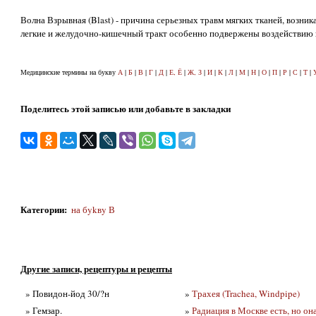
Волна Взрывная (Blast) - причина серьезных травм мягких тканей, возни
легкие и желудочно-кишечный тракт особенно подвержены воздействию 
Медицинские термины на букву
А
|
Б
|
В
|
Г
|
Д
|
Е, Ё
|
Ж, З
|
И
|
К
|
Л
|
М
|
Н
|
О
|
П
|
Р
|
С
|
Т
|
Поделитесь этой записью или добавьте в закладки
Категории
:
на бykвy В
Другие записи, рецептуры и рецепты
» Повидон-йод 30/?н
»
Трахея (Trachea, Windpipe)
» Гемзар.
»
Радиация в Москве есть, но он