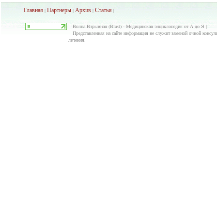
Главная
Партнеры
Архив
Ста
тьи
|
|
|
|
Волна Взрывная (Blast) - Медицинская энциклопедия от А до Я |
Представленная на сайте информация не служит заменой очной консуль
лечения.