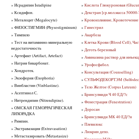
» Исрадипин Isradipine
»
Кислота Глюкуроновая (Glucur
» Ксидифон.
»
Декстран [ср.мол.масса 50000-
» Мегалоцит (Megalocyte)
»
Кровоизлияние, Кровотечение 
» ФИЗОСТИГМИН (Physostigminum)
»
Гинестрил
» Тимпило
»
Акарбоза
» Тест на витаминно-минеральную
»
Клетка Крови (Blood Cell), Ча
недостаточность
»
Деготь березовый
» Артефакт (Artifact, Artefact)
»
Аминазина раствор для инъекц
» Натрия бикарбонат.
»
Урофосфабол.
» Хондротек.
»
Консультация (Counselling)
» Экзофория (Exophoria)
»
СУЛЬФОДЕКОРТЭМ (Sulfodec
» Винбластин (Vinblastine).
»
Тело Желтое (Corpus Luteum)
» Асептинол С.
»
Бринсулмиди Ч 40 ЕД/?с
» Нитрендипин (Nitrendipine).
»
Фенестрация (Fenestration)
» ОМСКАЯ ГЕМОРРАГИЧЕСКАЯ
»
Доросан
ЛИХОРАДКА
»
Бринсулмиди МК 40 ЕД/?н
» Римпин.
»
Плевилокс
» Экстравазация (Extravasation)
»
Люкрин депо.
» Метастазировать (Metastasize)
»
Креданил 25/?н