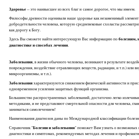
Здоровье
-- это наивысшее из всех благ и самое дорогое, что мы имеем.
Философы древности оценивали наше здоровье как незаменимый элемент
добродетельности человека, которую средневековые схоласты рассматри
как дорогу к Богу.
болезням, 
Здесь Вы сможете найти интересующую Вас информацию по
диагностике и способах лечения
.
Заболевания
, в жизни обычного человека, возникают в результате возде
повреждения, воздействие отравляющих веществ, радиации, и т.п.) или в
микроорганизмы, и т.п.).
Заболевания
характеризуются снижением физической активности и прис
одновременном усилении защитных функций организма.
Большинство распространенных заболеваний, достаточно легко излечи
методиками, и не представляют смертельной опасности для человека, глав
заниматься самолечением!
Наименования диагнозов даны по Международной классификации болезн
Болезни и заболевания
Справочник "
" поможет Вам узнать о возможных 
диагностики и симптомах, рекомендуемых методах лечения и профилакти