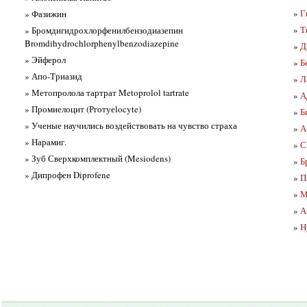
»
Г
» Фазижин
»
Т
» Бромдигидрохлорфенилбензодиазепин
Bromdihydrochlorphenylbenzodiazepine
»
Д
» Эйферол
»
Б
» Апо-Триазид
»
Л
» Метопролола тартрат Metoprolol tartrate
»
А
» Промиелоцит (Рготуеlocyte)
»
Б
» Ученые научились воздействовать на чувство страха
»
А
» Нарамиг.
»
С
» Зуб Сверхкомплектный (Mesiodens)
»
Б
» Дипрофен Diprofene
»
П
»
М
»
А
»
Н