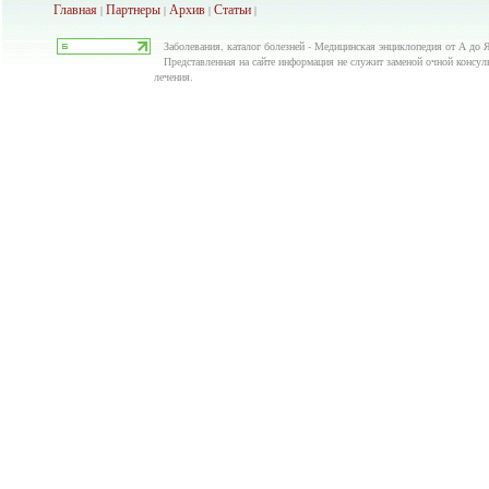
Главная
Партнеры
Архив
Ста
тьи
|
|
|
|
Заболевания, каталог болезней - Медицинская энциклопедия от А до Я
Представленная на сайте информация не служит заменой очной консуль
лечения.