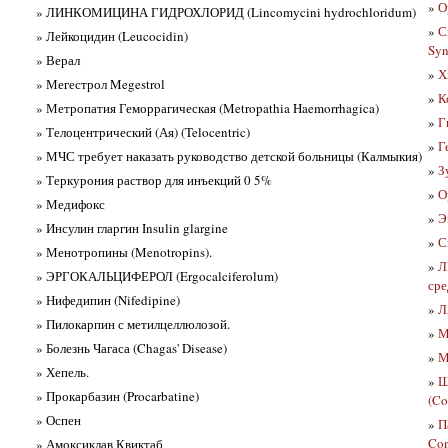
»
О
» ЛИНКОМИЦИНА ГИДРОХЛОРИД (Lincomycini hydrochloridum)
»
С
» Лейкоцидин (Leucocidin)
Syn
» Верал
»
Х
» Мегестрол Megestrol
»
К
» Метропатия Геморрагическая (Metropathia Haemorrhagica)
»
Г
» Телоцентрический (Ая) (Telocentric)
»
Г
» МЧС требует наказать руководство детской больницы (Калмыкия)
»
З
» Теркурония раствор для инъекций 0 5%
»
О
» Медифокс
»
Э
» Инсулин гларгин Insulin glargine
»
С
» Менотропины (Menotropins).
»
Л
» ЭРГОКАЛЬЦИФЕРОЛ (Ergocalciferolum)
сре
» Нифедипин (Nifedipine)
»
Л
» Пилокарпин с метилцеллюлозой.
»
М
» Болезнь Чагаса (Chagas' Disease)
»
М
» Хепель.
»
Ш
» Прокарбазин (Procarbatine)
(Co
» Оспен
»
П
Con
» Амоксиклав Квиктаб