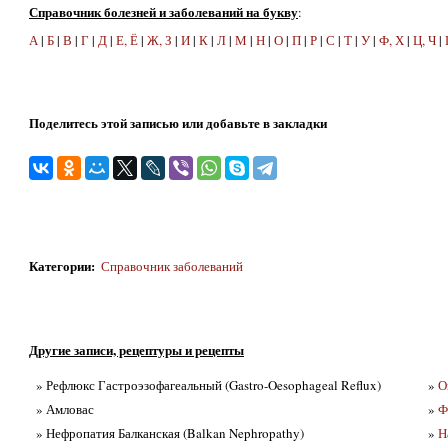
Справочник болезней и заболеваний на букву
:
А
|
Б
|
В
|
Г
|
Д
|
Е, Ё
|
Ж, З
|
И
|
К
|
Л
|
М
|
Н
|
О
|
П
|
Р
|
С
|
Т
|
У
|
Ф, Х
|
Ц, Ч
|
Поделитесь этой записью или добавьте в закладки
Категории
:
Справочник заболеваний
Другие записи, рецептуры и рецепты
» Рефлюкс Гастроэзофагеальный (Gastro-Oesophageal Reflux)
»
О
» Амловас
»
Ф
» Нефропатия Балканская (Balkan Nephropathy)
»
Н