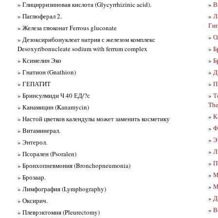
» Глицирризиновая кислота (Glycyrrhizinic acid).
»
В
» Паглюферал 2.
»
Л
Гип
» Железа глюконат Ferrous gluconate
»
О
» Дезоксирибонуклеат натрия с железом комплекс
Desoxyribonucleate sodium with ferrum complex
»
Б
» Ксимелин Эко
»
Б
» Гнатион (Gnathion)
»
Д
» ГЕПАТИТ
»
П
» Бринсулмиди Ч 40 ЕД/?с
»
Т
The
» Канамицин (Kanamycin)
»
К
» Настой цветков календулы может заменить косметику
»
Ф
» Витаминерал.
»
Э
» Энтерол.
»
Л
» Псорален (Psoralen)
»
П
» Бронхопневмония (Bronchopneumonia)
»
М
» Брозаар.
»
М
» Лимфография (Lymphography)
»
Д
» Оксирич.
»
В
» Плеврэктомия (Pleurectomy)