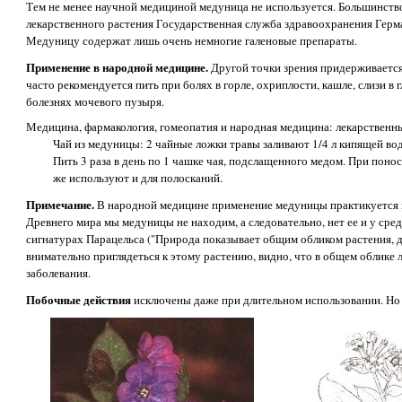
Тем не менее научной медициной медуница не используется. Большинств
лекарственного растения Государственная служба здравоохранения Герм
Медуницу содержат лишь очень немногие галеновые препараты.
Применение в народной медицине.
Другой точки зрения придерживается
часто рекомендуется пить при болях в горле, охриплости, кашле, слизи в г
болезнях мочевого пузыря.
Медицина, фармакология, гомеопатия и народная медицина: лекарственн
Чай из медуницы: 2 чайные ложки травы заливают 1/4 л кипящей во
Пить 3 раза в день по 1 чашке чая, подслащенного медом. При пон
же используют и для полосканий.
Примечание.
В народной медицине применение медуницы практикуется н
Древнего мира мы медуницы не находим, а следовательно, нет ее и у сре
сигнатурах Парацельса ("Природа показывает общим обликом растения, дл
внимательно приглядеться к этому растению, видно, что в общем облике л
заболевания.
Побочные действия
исключены даже при длительном использовании. Но