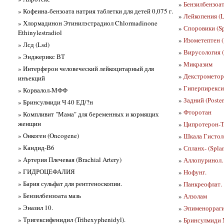
»
Бензилбензоат
» Кофеина-бензоата натрия таблетки для детей 0,075 г.
»
Лейкопения (L
» Хлормадинон Этинилэстрадиол Chlormadinone
»
Споровики (S
Ethinylestradiol
»
Изометептен (
» Лсд (Lsd)
»
Вирусология (
» Энджерикс ВТ
»
Микразим
» Интерферон человеческий лейкоцитарный для
»
Декстрометор
инъекций
»
Гиперпирексия
» Корвалол-МФФ
»
Задний (Poster
» Бринсулмиди Ч 40 ЕД/?н
»
Фторотан
» Компливит "Мама" для беременных и кормящих
женщин
»
Ципротерон-Т
» Онкоген (Oncogene)
»
Шкала Гистоло
» Кандид-В6
»
Спланх- (Spla
» Артерия Плечевая (Brachial Artery)
»
Аллопуринол.
» ГИДРОЦЕФАЛИЯ
»
Нофунг.
» Бария сульфат для рентгеноскопии.
»
Панкреофлат.
» Бензилбензоата мазь
»
Алзолам
» Эназил 10.
»
Эпименорраги
» Тригексифенидил (Trihexyphenidyl).
»
Бринсулмиди 