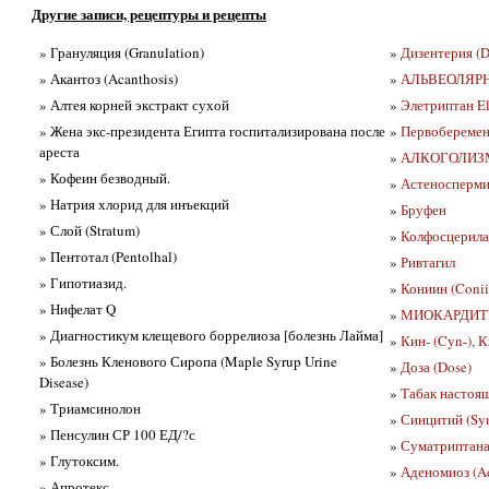
Другие записи, рецептуры и рецепты
» Грануляция (Granulation)
»
Дизентерия (D
» Акантоз (Acanthosis)
»
АЛЬВЕОЛЯР
» Алтея корней экстракт сухой
»
Элетриптан El
» Жена экс-президента Египта госпитализирована после
»
Первобеременн
ареста
»
АЛКОГОЛИЗ
» Кофеин безводный.
»
Астеноспермия
» Натрия хлорид для инъекций
»
Бруфен
» Слой (Stratum)
»
Колфосцерила п
» Пентотал (Pentolhal)
»
Ривтагил
» Гипотиазид.
»
Кониин (Conii
» Нифелат Q
»
МИОКАРДИТ
» Диагностикум клещевого боррелиоза [болезнь Лайма]
»
Кин- (Cyn-), К
» Болезнь Кленового Сиропа (Maple Syrup Urine
»
Доза (Dose)
Disease)
»
Табак настоящ
» Триамсинолон
»
Синцитий (Syn
» Пенсулин СР 100 ЕД/?с
»
Суматриптана
» Глутоксим.
»
Аденомиоз (A
» Апротекс