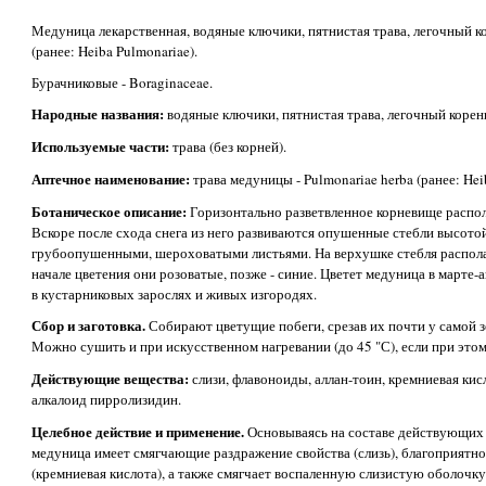
Медуница лекарственная, водяные ключики, пятнистая трава, легочный ко
(ранее: Heiba Pulmonariae).
Бурачниковые - Boraginaceae.
Народные названия:
водяные ключики, пятнистая трава, легочный корен
Используемые части:
трава (без корней).
Аптечное наименование:
трава медуницы - Pulmonariae herba (ранее: Hei
Ботаническое описание:
Горизонтально разветвленное корневище распола
Вскоре после схода снега из него развиваются опушенные стебли высото
грубоопушенными, шероховатыми листьями. На верхушке стебля располаг
начале цветения они розоватые, позже - синие. Цветет медуница в марте-а
в кустарниковых зарослях и живых изгородях.
Сбор и заготовка.
Собирают цветущие побеги, срезав их почти у самой з
Можно сушить и при искусственном нагревании (до 45 "С), если при это
Действующие вещества:
слизи, флавоноиды, аллан-тоин, кремниевая кис
алкалоид пирролизидин.
Целебное действие и применение.
Основываясь на составе действующих 
медуница имеет смягчающие раздражение свойства (слизь), благоприятно
(кремниевая кислота), а также смягчает воспаленную слизистую оболочку 