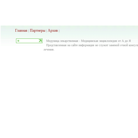
Главная
Партнеры
Архив
|
|
|
Медуница лекарственная - Медицинская энциклопедия от А до Я
Представленная на сайте информация не служит заменой очной консуль
лечения.