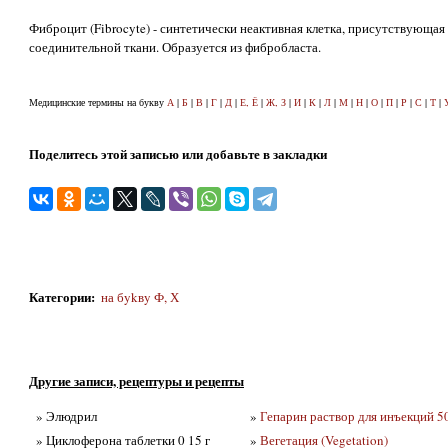
Фиброцит (Fibrocyte) - синтетически неактивная клетка, присутствующ
соединительной ткани. Образуется из фибробласта.
Медицинские термины на букву
А
|
Б
|
В
|
Г
|
Д
|
Е, Ё
|
Ж, З
|
И
|
К
|
Л
|
М
|
Н
|
О
|
П
|
Р
|
С
|
Т
|
Поделитесь этой записью или добавьте в закладки
Категории
:
на бykвy Ф, Х
Другие записи, рецептуры и рецепты
» Элюдрил
»
Гепарин раствор для инъекций 5
» Циклоферона таблетки 0 15 г
»
Вегетация (Vegetation)