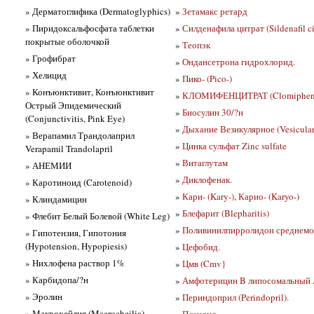
» Дерматоглифика (Dermatoglyphics)
»
Зетамакс ретард
» Пиридоксальфосфата таблетки
»
Силденафила цитрат (Sildenafil cit
покрытые оболочкой
»
Теопэк
» Грофибрат
»
Ондансетрона гидрохлорид.
» Хелицид
»
Пико- (Pico-)
» Конъюнктивит, Конъюнктивит
»
КЛОМИФЕНЦИТРАТ (Clomiphenc
Острый Эпидемический
»
Биосулин 30/?н
(Conjunctivitis, Pink Eye)
»
Дыхание Везикулярное (Vesicular
» Верапамил Трандолаприл
»
Цинка сульфат Zinc sulfate
Verapamil Trandolapril
»
Витаглутам
» АНЕМИИ
»
Диклофенак.
» Каротиноид (Carotenoid)
»
Кари- (Kary-), Карио- (Karyo-)
» Клиндамицин
»
Блефарит (Blepharitis)
» Флебит Белый Болевой (White Leg)
»
Поливинилпирролидон среднемо
» Гипотензия, Гипотония
(Hypotension, Hypopiesis)
»
Цефобид.
» Нихлофена раствор 1%
»
Цмв (Cmv}
» Карбидопа/?н
»
Амфотерицин B липосомальный A
» Эролин
»
Периндоприл (Perindopril).
» Макрохейлия (Macrocheilia)
»
Плендил.