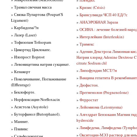
» Трамал свечная масса
»
Кризис (Crisis)
» Связка Пупартова (Poupart'S
»
Бринсулмиди ЧСП 40 ЕД/?с
Ligament)
»
АНАЭРОБНАЯ Зараза
» Карбидопа/?н
»
ОСИНА : лечение болезней наро
» Лазер (Laser)
»
Интерлейкин (Interleukin)
» Тофизопам Tofisopam
»
Тримекс
» Цикортид Циклокапс.
»
Аденин Декстроза Лимонная кис
» Илопрост Iloprost
Натрия хлорид Adenine Dextrose Ci
citrate Sodium chl
» Левомицетина натрия сукцинат.
»
Липофундин МСТ/?н
» Кенакорт
»
Вакцина гепатита В рекомбинан
» Поколачивание, Поглаживание
(Effleurage)
»
Дюфастон.
» Беклофорте.
»
Прегненолон (Pregnenolone)
» Норфлоксацин Norfloxacin
»
Ферростат
» Асистола (Asystole)
»
Лейомиома (Leiomyoma)
» Буторфанол (Butorphanol).
»
Алгелдрат Бензокаин Магния гид
hydroxide
» Маннит.
»
Лимфедема, Лимфодема (Tympho
» Плавикс
»
Окситоцин-МЭЗ раствор для инъ
» Сульфодекортэм.