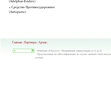
(Adelphan-Esidrex)
» Средство Противосудорожное
(Antispastic)
Главная
Партнеры
Архив
|
|
|
Фиброцит (Fibrocyte) - Медицинская энциклопедия от А до Я
Представленная на сайте информация не служит заменой очной консуль
лечения.