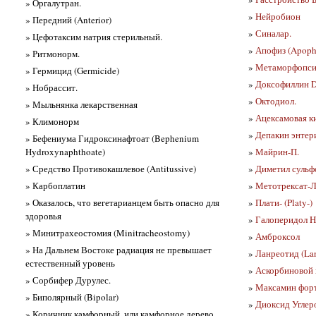
» Оргалутран.
»
Нейробион
» Передний (Anterior)
»
Синалар.
» Цефотаксим натрия стерильный.
»
Апофиз (Apoph
» Ритмонорм.
»
Метаморфопсия
» Гермицид (Germicide)
»
Доксофиллин D
» Нобрассит.
»
Октодиол.
» Мыльнянка лекарственная
»
Ацексамовая к
» Климонорм
»
Депакин энтер
» Бефениума Гидроксинафтоат (Bephenium
Hydroxynaphthoate)
»
Майрин-П.
» Средство Противокашлевое (Antitussive)
»
Диметил сульфо
» Карбоплатин
»
Метотрексат-
» Оказалось, что вегетарианцем быть опасно для
»
Плати- (Platy-)
здоровья
»
Галоперидол H
» Минитрахеостомия (Minitracheostomy)
»
Амброксол
» На Дальнем Востоке радиация не превышает
»
Ланреотид (Lan
естественный уровень
»
Аскорбиновой 
» Сорбифер Дурулес.
»
Максамин фор
» Биполярный (Bipolar)
»
Диоксид Углеро
» Коричник камфорный, или камфорное дерево