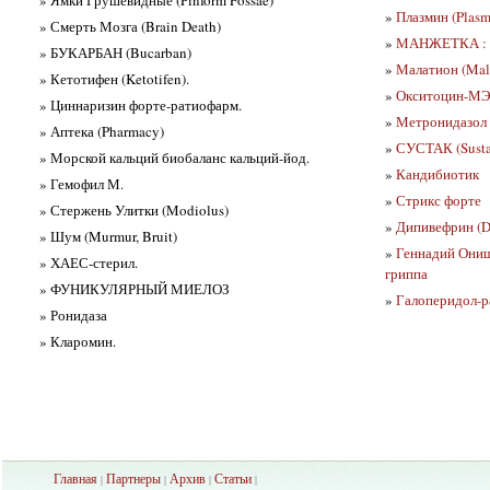
» Ямки Грушевидные (Pinform Fossae)
»
Плазмин (Plasm
» Смерть Мозга (Brain Death)
»
МАНЖЕТКА : л
» БУКАРБАН (Bucarban)
»
Малатион (Mala
» Кетотифен (Ketotifen).
»
Окситоцин-МЭЗ
» Циннаризин форте-ратиофарм.
»
Метронидазол
» Аптека (Pharmacy)
»
СУСТАК (Susta
» Морской кальций биобаланс кальций-йод.
»
Кандибиотик
» Гемофил М.
»
Стрикс форте
» Стержень Улитки (Modiolus)
»
Дипивефрин (Di
» Шум (Murmur, Bruit)
»
Геннадий Онищ
» ХАЕС-стерил.
гриппа
» ФУНИКУЛЯРНЫЙ МИЕЛОЗ
»
Галоперидол-
» Ронидаза
» Кларомин.
Главная
Партнеры
Архив
Ста
тьи
|
|
|
|