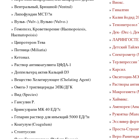
»
Виокс.
» Вентральный, Брюшной (Ventral)
»
Гиналгин
» Липофундин МСТ/?н
»
Калия йодид 2
» Вульв- (Vulv-), Вульво (Vulvo-)
»
Тенонитрозол T
» Гемопоэз, Кроветворение (Haemopoiesis,
»
Дек- (Dec-), Де
Haematopoisis)
»
ЛАРИНГОСТЕ
» Ципротерон-Тева
»
Детский Тайле
» Потница (Miliaria)
»
Спектрометр (S
» Кетонал.
»
Терлипрессин T
» Раствор антикоагулянта ЦФДА-1
»
Карсил.
» Доппельгерц актив Кальций D3
»
Окситоцин-МЭЗ
» Вещество Хелатирующее (Chelating Agent)
»
Растворы анти
» Омега-3 триглицериды ЭПК/ДГК
»
Макрогамета (
» Вид (Species)
»
Хаймикс.
» Гансулин Р.
»
Аменорея (Ame
» Бринсулрапи МК 40 ЕД/?с
»
Рукоятка (Man
» Гепарин раствор для инъекций 5000 ЕД/?н
»
Эссливер форт
» Коагулум (Coagulum)
»
Проста-Стронг
» Стоптуссин
»
Веро-Ранитиди