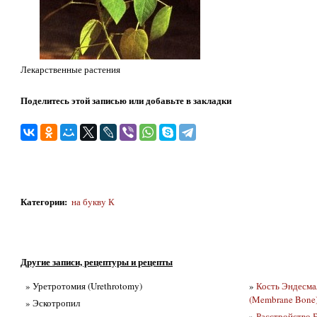
Лекарственные растения
Поделитесь этой записью или добавьте в закладки
Категории
:
на бyквy К
Другие записи, рецептуры и рецепты
» Уретротомия (Urethrotomy)
»
Кость Эндесма
(Membrane Bone
» Эскотропил
»
Расстройство Б