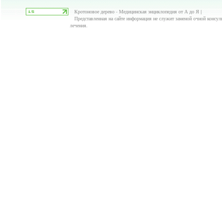
Кротоновое дерево - Медицинская энциклопедия от А до Я |
Представленная на сайте информация не служит заменой очной консуль
лечения.