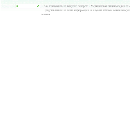
Как сэкономить на покупке лекарств - Медицинская энциклопедия от А
Представленная на сайте информация не служит заменой очной консуль
лечения.