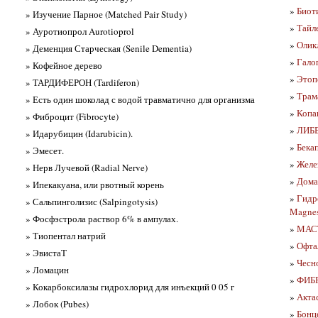
»
Биот
» Изучение Парное (Matched Pair Study)
»
Тайл
» Ауротиопрол Aurotioprol
»
Олик
» Деменция Старческая (Senile Dementia)
»
Галоп
» Кофейное дерево
»
Этопо
» ТАРДИФЕРОН (Tardiferon)
»
Трам
» Есть один шоколад с водой травматично для организма
»
Копа
» Фиброцит (Fibrocyte)
»
ЛИБЕ
» Идарубицин (Idarubicin).
»
Бекап
» Эмесет.
»
Желез
» Нерв Лучевой (Radial Nerve)
»
Дома
» Ипекакуана, или рвотный корень
»
Гидр
» Сальпинголизис (Salpingotysis)
Magnes
» Фосфэстрола раствор 6% в ампулах.
»
МАС
» Тиопентал натрий
»
Офта
» ЭвистаТ
»
Чесн
» Ломацин
»
ФИБР
» Кокарбоксилазы гидрохлорид для инъекций 0 05 г
»
Акта
» Лобок (Pubes)
»
Бонц