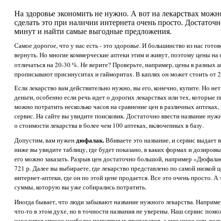
На здоровье экономить не нужно. А вот на лекарствах можно
сделать это при наличии интернета очень просто. Достаточно
минут и найти самые выгодные предложения.
Самое дорогое, что у нас есть - это здоровье. И большинство из нас гото
вернуть. Но многие коммерческие аптеки этим и живут, поэтому цены на 
отличаться на 20-30 %. Не верите? Проверьте, например, цены в разных
прописывают присинуситах и гайморитах. В каплях он может стоить от 23
Если лекарство вам действительно нужно, вы его, конечно, купите. Но не
деньги, особенно если речь идет о дорогих лекарствах или тех, которые
можно потратить несколько часов на сравнение цен в различных аптеках,
сервис. На сайте вы увидите поисковик. Достаточно ввести название нуж
о стоимости лекарства в более чем 100 аптеках, включенных в базу.
дюфалак.
Допустим, вам нужен
Вбиваете это название, и сервис выдает 
ниже вы увидите таблицу, где будет показано, в каких формах и дозировках
его можно заказать. Разрыв цен достаточно большой, например «Дюфалак
721 р. Далее вы выбираете, где лекарство представлено по самой низкой ц
интернет-аптеки, где он по этой цене продается. Все это очень просто. 
суммы, которую вы уже собирались потратить.
Иногда бывает, что люди забывают название нужного лекарства. Наприме
что-то в этом духе, но в точности названия не уверены. Наш сервис помо
находится список наиболее популярных препаратов, а еще ниже есть воз