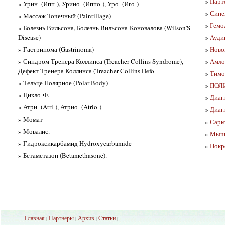
»
Парте
» Урин- (Ипп-), Урино- (Иппо-), Уро- (Иго-)
»
Сине
» Массаж Точечный (Paintillage)
»
Гемо
» Болезнь Вильсона, Болезнь Вильсона-Коновалова (Wilson'S
Disease)
»
Ауди
» Гастринома (Gastrinoma)
»
Ново
» Синдром Тренера Коллинса (Treacher Collins Syndrome),
»
Амло
Дефект Тренера Коллинса (Treacher Collins Defo
»
Тимо
» Тельце Полярное (Polar Body)
»
ПОЛ
» Цикло-Ф.
»
Диаг
» Атри- (Atri-), Атрио- (Atrio-)
»
Диаг
» Момат
»
Сарк
» Мовалис.
»
Мышь
» Гидроксикарбамид Hydroxycarbamide
»
Покр
» Бетаметазон (Betamethasone).
Главная
Партнеры
Архив
Ста
тьи
|
|
|
|