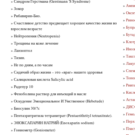
» Синдром Герстмана (Gerstmann 'S Syndrome)
»
Ампи
» Зокор
»
Окси
» Рибавирин-Био.
»
Ринос
» Счастливое детство предвещает хорошее качество жизни во
»
Бупр
взрослом возрасте
»
Бутад
» Нейтропения (Neutropenia)
»
Клот
» Трещины на коже лечение
»
Иноз
» Ланзоптол
»
Такс
» Тизин.
»
Лаку
» Не по дням, а по часам
»
Спем
» Сидячий образ жизни – это «враг» нашего здоровья
»
Тоно
» Салициловая кислота Salicylic acid
»
Ривт
» Радепур 10
»
Кисл
» Феноболина раствор для инъекций в масле
»
Аста
» Оскудение Эмоциональное И Умственное (Hebetude)
»
ДИС
» Биосулин 30/?с
»
Гемо
» Пентаэритритила тетранитрат (Pentaerithrityl tetranitrate).
»
Перх
» ЭНОКСАПАРИН НАТРИЙ (Enoxaparin sodium)
»
Пласт
» Гониометр (Goniometer)