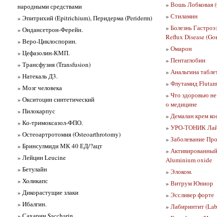
»
Вошь Лобковая (
народными средствами
»
Стиламин
» Эпитрихий (Epitrichium), Перидерма (Periderm)
»
Болезнь Гастроэ
» Ондансетрон-Ферейн.
Reflux Disease (Gor
» Веро-Циклоспорин.
»
Омарон
» Цефазолин-КМП.
»
Пентаглобин
» Трансфузия (Transfusion)
»
Анальгина табле
» Натекаль Д3.
»
Флутамид Flutam
» Мозг человека
»
Что здоровью не
» Окситоцин синтетический
о медицине
» Пилокарпус
»
Демалан крем ко
» Ко-тримоксазол-ФПО.
»
УРО-ТОНИК Лай
» Остеоартротомия (Osteoarthrotomy)
»
Заболевание Проф
» Бринсулмиди МК 40 ЕД/?ацт
»
Активированный 
» Лейцин Leucine
Aluminium oxide
» Бетулайн
»
Элоком.
» Холикапс
»
Витрум Юниор
» Дикорастущие злаки
»
Эссливер форте
» Ибалгин.
»
Лабиринтит (Laby
» Сахарин Saccharin