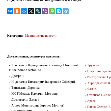
Категории
:
Медицинские новости
Другие записи, рецептуры и рецепты
» Клиохинол Флуоцинолона ацетонид Clioquinol
»
Труксал.
Fluocinolone acetonide
»
Нифедипин-рати
» Далерон.
»
Расстройство Орг
» Индапамид Цилазаприл Indapamide Сilazapril
»
Хиропрактика (Ch
» Трифтазин-Дарница
»
5-НОК
» МСТ Модуль Берламин Модуляр.
»
Стабизол ГЭК 6
» Дротаверин-Эллара
»
Арава.
» Апноэ-Мониторинг (Apnoea Monitor)
»
Пятно Слепое (Bl