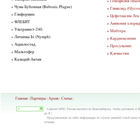
»
Гемофилия (Haem
» Чума Бубонная (Bubonic Plague)
»
Гликозид (Glycos
» Глиформин.
»
Цефотаксим Лек
» ФЛЕБИТ
»
Аммония хлорид
» Ультравист-240.
»
Мабтера
» Личинка Iii (Nymph)
»
Кардиоксипин
» Ациклостад.
»
Просульпин
» Мальтофер
»
Клемастин
» Кальций-Актив
Главная
Партнеры
Архив
Ста
тьи
|
|
|
|
Самолет МЧС России вылетел из Новосибирска, чтобы доставить в Ит
до Я |
Представленная на сайте информация не служит заменой очной консуль
лечения.