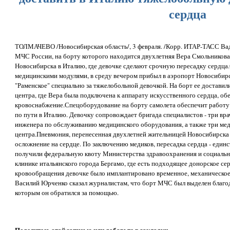
сердца
ТОЛМАЧЕВО /Новосибирская область/, 3 февраля. /Корр. ИТАР-ТАСС Ва
МЧС России, на борту которого находится двухлетняя Вера Смольникова 
Новосибирска в Италию, где девочке сделают срочную пересадку сердц
медицинскими модулями, в среду вечером прибыл в аэропорт Новосибир
"Раменское" специально за тяжелобольной девочкой. На борт ее достави
центра, где Вера была подключена к аппарату искусственного сердца, 
кровоснабжение.Спецоборудование на борту самолета обеспечит работу 
по пути в Италию. Девочку сопровождает бригада специалистов - три вр
инженера по обслуживанию медицинского оборудования, а также три ме
центра.Пневмония, перенесенная двухлетней жительницей Новосибирска 
осложнение на сердце. По заключению медиков, пересадка сердца - един
получили федеральную квоту Министерства здравоохранения и социально
клинике итальянского города Бергамо, где есть подходящее донорское с
кровообращения девочке было имплантировано временное, механическое
Василий Юрченко сказал журналистам, что борт МЧС был выделен благо
которым он обратился за помощью.
Поделитесь этой записью или добавьте в закладки