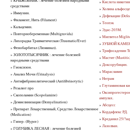
» КРЫЖОВНИК : лечение болезней народными
»
Кислота никотин
средствами
»
Холина альфосцер
» Иммунин.
»
Дефекация (Defec
» Филамент, Нить (Filament)
»
Теопэк
» Кальцемин.
»
Эдас-203М.
» Повторнобеременная (Multigravida)
»
Миглитол Miglit
» Лихорадка Травматическая (Traumatic/Ever)
»
ЗУБНОЙ КАМЕ
» Фенобарбитал (Люминал).
»
Трифосаденин Tr
» ЗОЛОТОТЫСЯЧНИК : лечение болезней
»
Мастит (Mastitis
народными средствами
»
Доксорубицин.
» Гиоксизон.
»
Мараславин
» Анализ Мочи (Urinalysis)
»
Неграм
» Антифибринолитический (Antifibrinotytic)
»
Глутаминовая ки
» Резалют про
»
Оксипрогестерон
» Скополамин (Scopolamiпе)
ампулах.
» Демиелинизация (Demyelination)
»
Абсцесс
» Препарат Лекарственный, Средство Лекарственное
»
Кордафлекс РД.
(Medication)
»
Креданил 25/?ац
» Гипер- (Hyper-)
»
Лазолван.
» ГОЛУБИКА ЛЕСНАЯ : лечение болезней