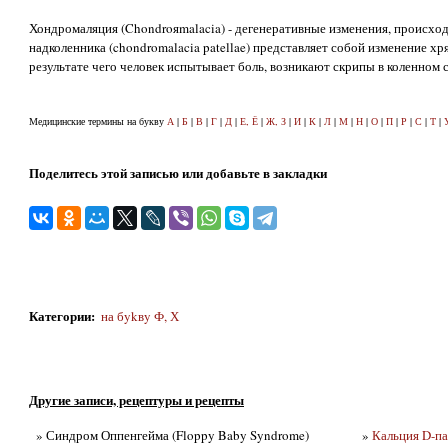
Хондромаляция (Chondroяmalacia) - дегенеративные изменения, происхо
надколенника (chondromalacia patellae) представляет собой изменение хр
результате чего человек испытывает боль, возникают скрипы в коленном 
Медицинские термины на букву
А
|
Б
|
В
|
Г
|
Д
|
Е, Ё
|
Ж, З
|
И
|
К
|
Л
|
М
|
Н
|
О
|
П
|
Р
|
С
|
Т
|
Поделитесь этой записью или добавьте в закладки
Категории
:
на бykвy Ф, Х
Другие записи, рецептуры и рецепты
» Синдром Оппенгейма (Floppy Baby Syndrome)
»
Кальция D-па