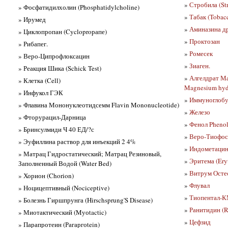
»
Стробила (Str
» Фосфатидилхолин (Phosphatidylcholine)
»
Табак (Tobac
» Ирумед
»
Аминазина д
» Циклопропан (Cycloproрапе)
»
Проктозан
» Рибапег.
»
Ромесек
» Веро-Ципрофлоксацин
»
Зиаген.
» Реакция Шика (Schick Test)
»
Алгелдрат Ма
» Клетка (Cell)
Magnesium hyd
» Инфукол ГЭК
»
Иммуноглобу
» Флавина Мононуклеотидсемм Flavin Mononucleotide)
»
Железо
» Фторурацил-Дарница
»
Фенол Pheno
» Бринсулмиди Ч 40 ЕД/?с
»
Веро-Тиофос
» Эуфиллина раствор для инъекций 2 4%
»
Индометацин
» Матрац Гидростатический; Матрац Резиновый,
»
Эритема (Ery
Заполненный Водой (Water Bed)
»
Витрум Осте
» Хорион (Chorion)
»
Флувал
» Ноцицептивный (Nociceptive)
»
Тиопентал-
» Болезнь Гиршпрунга (Hirschsprung'S Disease)
»
Ранитидин (Ra
» Миотактический (Mуоtactic)
»
Цефзид
» Парапротеин (Рагаргоtein)