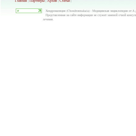
Главная
Партнеры
Архив
Ста
тьи
|
|
|
|
Хондромаляция (Chondroяmalacia) - Медицинская энциклопедия от А д
Представленная на сайте информация не служит заменой очной консуль
лечения.