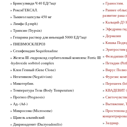
» Бринсулмиди Ч 40 ЕД/?ацт
»
Граностим.
» РоксиГЕКСАЛ.
»
Раннее облы
развитие рака 
» Тыквеол капсулы 450 мг
»
Кальций-Д3 
» Лимфа (Lymph)
»
Эфедрина ги
» Трипсин (Trypsin)
»
Дермазин
» Гепарина раствор для инъекций 5000 ЕД/?ацт
»
Кишка Подвз
» ПНЕВМОСКЛЕРОЗ
»
Эритростим 
» Сехифенадин Sequifenadine
»
Фелодипин (F
» Железа III -гидроксид сорбитоловый комплекс Ferric III
-hydroxide sorbitol complex
»
Петидин (Pet
» Клон Генный (Gene Clone)
»
Вирус Полиом
» Негативизм (Negativism)
»
Фурезис ком
» Микотербин.
»
Перешеек (Is
» Температура Тела (Body Temperature)
»
КВАДЕВИТ (
» Прогноз (Prognosis)
»
Светочувстви
» Ад- (Ad-)
»
Вытяжение, Т
» Микросома (Microsome)
»
Простенона р
концентриров
» Щавель альпийский
»
Залдиар.
» Дакриоаденит (Dacryoadenilis)