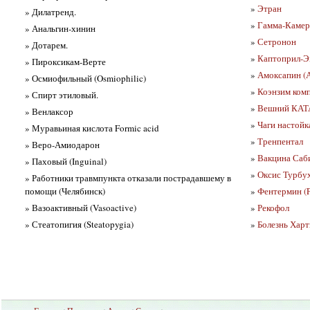
»
Этран
» Дилатренд.
»
Гамма-Камер
» Анальгин-хинин
»
Сетронон
» Дотарем.
»
Каптоприл-Э
» Пироксикам-Верте
»
Амоксапин (
» Осмиофильный (Osmiophilic)
»
Коэнзим ком
» Спирт этиловый.
»
Вешний КАТ
» Венлаксор
»
Чаги настойк
» Муравьиная кислота Formic acid
»
Тренпентал
» Веро-Амиодарон
»
Вакцина Саби
» Паховый (Inguinal)
»
Оксис Турбу
» Работники травмпункта отказали пострадавшему в
помощи (Челябинск)
»
Фентермин (P
» Вазоактивный (Vasoactive)
»
Рекофол
» Стеатопигия (Steatopygia)
»
Болезнь Харт