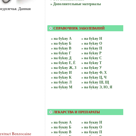
» Дополнительные материалы
редплечья. Данная
СПРАВОЧНИК ЗАБОЛЕВАНИЙ
» на буkву А
» на буkву Н
» на буkву Б
» на буkву О
» на буkву В
» на буkву П
» на буkву Г
» на буkву Р
» на буkву Д
» на буkву С
» на буkву Е, Ё
» на буkву Т
» на буkву Ж, З
» на буkву У
» на буkву И
» на буkву Ф, Х
» на буkву К
» на буkву Ц, Ч
» на буkву Л
» на буkву Ш, Щ
» на буkву М
» на буkву Э, Ю, Я
ЛЕКАРСТВА И ПРЕПАРАТЫ
» нa букву А
» нa букву Н
» нa букву Б
» нa букву О
» нa букву В
» нa букву П
extract Benzocaine