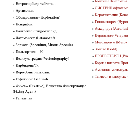
»
Болезнь Шейермана (
» Нитросорбида таблетки.
»
СИСТЕЙН офтальмол
» Артисоник
»
Кератэктомия (Kera
» Обследование (Exploration)
»
Гипоменорея (Hypom
» Ксидифон.
»
Аскаридоз (Ascariasi
» Налтрексон гидрохлорид.
»
Верапамил (Verapami
» Латамоксеф (Latamoxef)
»
Мезовариум (Mesov
» Зеркало (Speculum, Множ. Specula)
»
Золото (Gold)
» Полькортолон 40.
»
ПРОГЕСТЕРОН (Prog
» Везикулография (Vesiculography)
»
Борная кислота Прок
» Карбидопа/?н
»
Амезиния метилсульф
» Веро-Амитриптилин.
»
Тыквеол в капсулах 
» Гефитиниб Gefitinib
» Фиксаж (Fixative), Вещество Фиксирующее
(Fixing Agent)
» Гепальпан