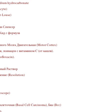
dium hydrocarbonate
cyte)
b Louse)
ин Спенсер
д с формула
ного Мозга Двигательная (Motor Cortex)
и, эхинацеи с витамином C (от кашля).
floxacin).
ный Раствор
ение (Resolution)
oscope)
леточная (Basal Cell Carcinoma), Бкк (Всс)
р.