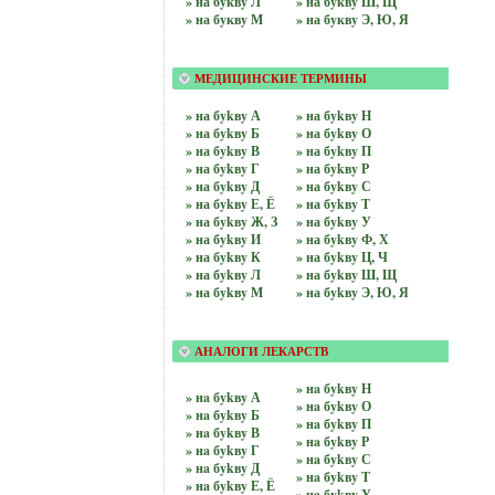
» на бyквy Л
» на бyквy Ш, Щ
» на бyквy М
» на бyквy Э, Ю, Я
МЕДИЦИНСКИЕ ТЕРМИНЫ
» на бykвy А
» на бykвy Н
» на бykвy Б
» на бykвy О
» на бykвy В
» на бykвy П
» на бykвy Г
» на бykвy Р
» на бykвy Д
» на бykвy С
» на бykвy Е, Ё
» на бykвy Т
» на бykвy Ж, З
» на бykвy У
» на бykвy И
» на бykвy Ф, Х
» на бykвy К
» на бykвy Ц, Ч
» на бykвy Л
» на бykвy Ш, Щ
» на бykвy М
» на бykвy Э, Ю, Я
АНАЛОГИ ЛЕКАРСТВ
» нa бykвy Н
» нa бykвy А
» нa бykвy О
» нa бykвy Б
» нa бykвy П
» нa бykвy В
» нa бykвy Р
» нa бykвy Г
» нa бykвy С
» нa бykвy Д
» нa бykвy Т
» нa бykвy Е, Ё
» нa бykвy У