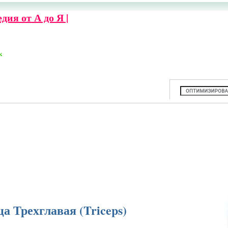
ия от А до Я |
к
 Трехглавая (Triceps)