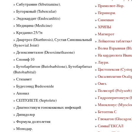
» Сибутрамин (Sibutramine).
»
Примолют-Нор.
» Бугорковый (Tubercular)
»
Перинорм.
» Эндокардит (Endocarditis)
»
Синекван
» Медицина (Medicine)
»
ХРИПЫ
» Креданил 25/?н
»
Магнерот
» Диартроз (Diarthrosis), Сустав Синовиальный
»
Лейкогена таблетки 0
(Synovial Joint)
»
Волна Взрывная (Bla
» Дезоксиметазон (Desoximethasone)
»
На кардиолога Ивана
» Спониф 10
»
Лаури.
» Бутобарбитон (Butobarbitone), Бутобарбитал
»
Цистопексия (Cystop
(Butobarbital)
»
Оксалиплатин Oxalip
» Стизамет
»
Омез.
» Будесонид Budesonide
»
Полисорб (Polysorb)
» Апонил
»
Гидроперитонеум (H
» СЕПТОЛЕТЕ (Septolete)
»
Миоклонус (Myoclo
» Диагностикум гонококковых инфекций
»
Бетоптик С
» Дипидолор
»
Глюкагон (Glucagon)
» Формула долголетия
»
СимваГЕКСАЛ
» Монодар.