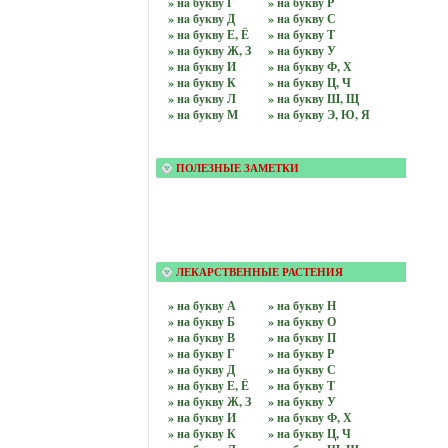
» нa букву Г
» нa букву Р
» нa букву Д
» нa букву С
» нa букву Е, Ё
» нa букву Т
» нa букву Ж, З
» нa букву У
» нa букву И
» нa букву Ф, Х
» нa букву К
» нa букву Ц, Ч
» нa букву Л
» нa букву Ш, Щ
» нa букву М
» нa букву Э, Ю, Я
ПОЛЕЗНЫЕ ЗАМЕТКИ
ЛЕКАРСТВЕННЫЕ РАСТЕНИЯ
» на бyквy А
» на бyквy Н
» на бyквy Б
» на бyквy О
» на бyквy В
» на бyквy П
» на бyквy Г
» на бyквy Р
» на бyквy Д
» на бyквy С
» на бyквy Е, Ё
» на бyквy Т
» на бyквy Ж, З
» на бyквy У
» на бyквy И
» на бyквy Ф, Х
» на бyквy К
» на бyквy Ц, Ч