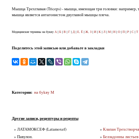
Мышца Трехглавая (Triceps) - мышца, имеющая три головки: например, т
мышца является антагонистом двуглавой мышцы плеча.
Медицинские термины на букву
А
|
Б
|
В
|
Г
|
Д
|
Е, Ё
|
Ж, З
|
И
|
К
|
Л
|
М
|
Н
|
О
|
П
|
Р
|
С
|
Т
Поделитесь этой записью или добавьте в закладки
Категории
:
на бykвy М
Другие записи, рецептуры и рецепты
» ЛАТАМОКСЕФ (Latamoxef)
»
Клапан Трехстворчат
» Павулон.
»
Белладонны листьев 