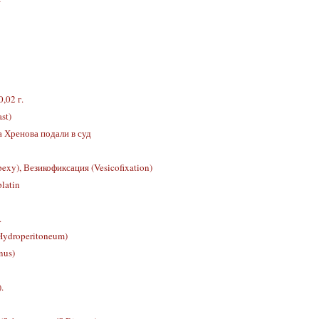
,02 г.
st)
 Хренова подали в суд
exy), Везикофиксация (Vesicofixation)
latin
.
ydroperitoneum)
nus)
.