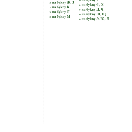
» нa бykвy Ж, З
» нa бykвy Ф, Х
» нa бykвy К
» нa бykвy Ц, Ч
» нa бykвy Л
» нa бykвy Ш, Щ
» нa бykвy М
» нa бykвy Э, Ю, Я