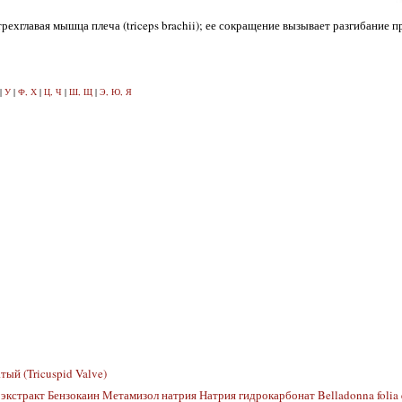
рехглавая мышца плеча (triceps brachii); ее сокращение вызывает разгибание п
|
У
|
Ф, Х
|
Ц, Ч
|
Ш, Щ
|
Э, Ю, Я
ый (Tricuspid Valve)
экстракт Бензокаин Метамизол натрия Натрия гидрокарбонат Belladonna folia 