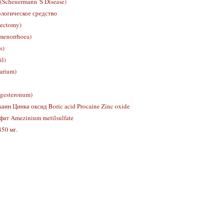
Scheuermann 'S Disease)
огическое средство
tectomy)
enorrhoea)
s)
l)
arium)
esteronum)
аин Цинка оксид Boric acid Procaine Zinc oxide
ат Amezinium metilsulfate
450 мг.