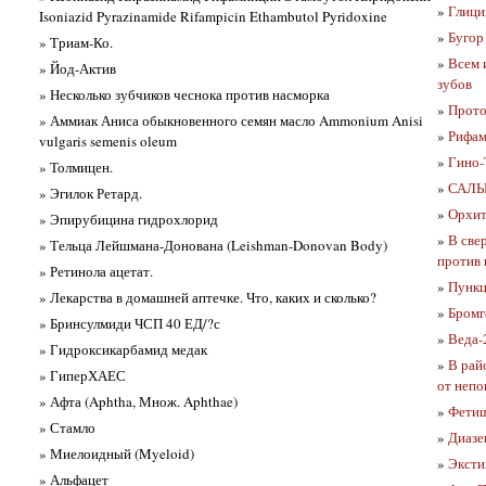
»
Глици
Isoniazid Pyrazinamide Rifampicin Ethambutol Pyridoxine
»
Бугор 
» Триам-Ко.
»
Всем 
» Йод-Актив
зубов
» Несколько зубчиков чеснока против насморка
»
Прото
» Аммиак Аниса обыкновенного семян масло Ammonium Anisi
»
Рифам
vulgaris semenis oleum
»
Гино-
» Толмицен.
»
САЛЬ
» Эгилок Ретард.
»
Орхит 
» Эпирубицина гидрохлорид
»
В све
» Тельца Лейшмана-Донована (Leishman-Donovan Body)
против 
» Ретинола ацетат.
»
Пункц
» Лекарства в домашней аптечке. Что, каких и сколько?
»
Бромг
» Бринсулмиди ЧСП 40 ЕД/?с
»
Веда-
» Гидроксикарбамид медак
»
В рай
» ГиперХАЕС
от непо
» Афта (Aphtha, Множ. Aphthae)
»
Фетиш
» Стамло
»
Диазе
» Миелоидный (Myeloid)
»
Эксти
» Альфацет