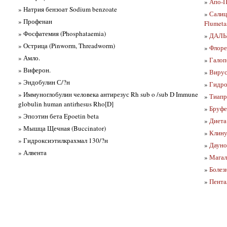
»
Апо-П
» Натрия бензоат Sodium benzoate
»
Салиц
» Профенан
Flumeta
» Фосфатемия (Phosphataemia)
»
ДАЛЬ
» Острица (Pinworm, Threadworm)
»
Флорен
» Амло.
»
Галоп
» Виферон.
»
Вирус 
» Эндобулин С/?н
»
Гидро
» Иммуноглобулин человека антирезус Rh sub o /sub D Immune
»
Тиапр
globulin human antirhesus Rho[D]
»
Бруфе
» Эпоэтин бета Epoetin beta
»
Диета
» Мышца Щечная (Buccinator)
»
Клину
» Гидроксиэтилкрахмал 130/?н
»
Дауно
» Алвента
»
Магал
»
Болез
»
Пента