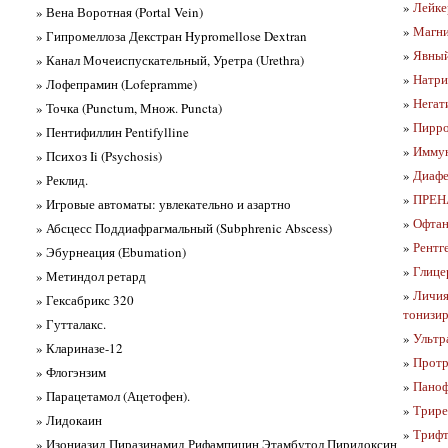
»
Лейке
» Вена Воротная (Portal Vein)
»
Магни
» Гипромеллоза Декстран Hypromellose Dextran
»
Явный
» Канал Мочеиспускательный, Уретра (Urethra)
»
Натри
» Лофепрамин (Lofepramme)
»
Негат
» Точка (Punctum, Множ. Puncta)
»
Пирро
» Пентифиллин Pentifylline
»
Иммун
» Психоз Ii (Psychosis)
»
Диаф
» Реклид.
»
ПРЕНА
» Игровые автоматы: увлекательно и азартно
»
Офтан
» Абсцесс Поддиафрагмальный (Subphrenic Abscess)
»
Рентг
» Эбурнеация (Ebumation)
»
Глице
» Метиндол ретард
»
Личия
» Гексабрикс 320
тонизи
» Гутталакс.
»
Ультр
» Клариназе-12
»
Протри
» Флогэнзим
»
Паноф
» Парацетамол (Ацетофен).
»
Трире
» Лидокаин
»
Трифт
» Изониазид Пиразинамид Рифампицин Этамбутол Пиридоксин